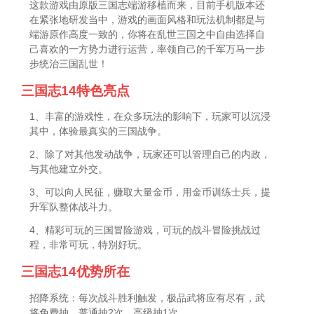
这款游戏由原版三国志端游移植而来，目前手机版本还
在紧张地研发当中，游戏的画面风格和玩法机制都是与
端游原作高度一致的，你将在乱世三国之中自由选择自
己喜欢的一方势力进行运营，率领自己的千军万马一步
步统治三国乱世！
三国志14特色亮点
1、丰富的游戏性，在众多玩法的影响下，玩家可以沉浸
其中，体验最真实的三国战争。
2、除了对其他发动战争，玩家还可以管理自己的内政，
与其他建立外交。
3、可以向人民征，赚取大量金币，用金币训练士兵，提
升军队整体战斗力。
4、精彩可玩的三国冒险游戏，可玩的战斗冒险挑战过
程，非常可玩，特别好玩。
三国志14优势所在
招降系统：每次战斗胜利触发，极品武将应有尽有，武
将免费抽，普通抽2次，高级抽1次。