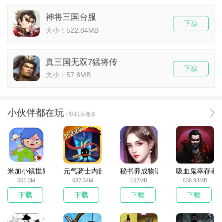
神将三国台服
下载
大小：522.84MB
真三国无双7猛将传
下载
大小：57.8MB
小伙伴都在玩
/ 联机乐趣多
米加小镇世界2025官方版
元气骑士内购破解版
秘书养成物语
吸血鬼幸存者
501.3M
682.34M
162MB
538.93MB
下载
下载
下载
下载