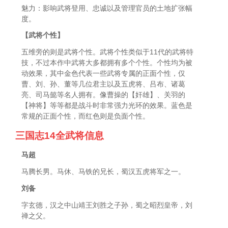
魅力：影响武将登用、忠诚以及管理官员的土地扩张幅
度。
【武将个性】
五维旁的则是武将个性。武将个性类似于11代的武将特
技，不过本作中武将大多都拥有多个个性。个性均为被
动效果，其中金色代表一些武将专属的正面个性，仅
曹、刘、孙、董等几位君主以及五虎将、吕布、诸葛
亮、司马懿等名人拥有。像曹操的【奸雄】、关羽的
【神将】等等都是战斗时非常强力光环的效果。蓝色是
常规的正面个性，而红色则是负面个性。
三国志14全武将信息
马超
马腾长男。马休、马铁的兄长，蜀汉五虎将军之一。
刘备
字玄德，汉之中山靖王刘胜之子孙，蜀之昭烈皇帝，刘
禅之父。