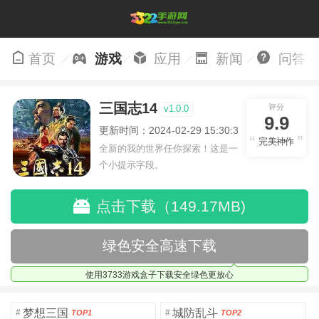
首页
游戏
应用
新闻
问答
三国志14
评分
v1.0.0
9.9
更新时间：2024-02-29 15:30:34
完美神作
全新的我的世界任你探索！这是一
个小提示字段。
点击下载（149.17MB)
绿色安全高速下载
使用3733游戏盒子下载安全绿色更放心
梦想三国
城防乱斗
#
#
TOP1
TOP2