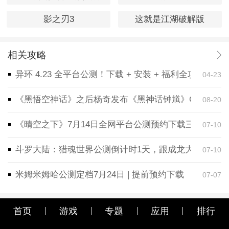
影之刃3
这就是江湖破解版
相关攻略
异环 4.23 全平台公测！下载 + 安装 + 福利全攻略，
04-23
《黑悟空神话》之后杨奇发布《黑神话钟馗》CG！预告
08-20
《晴空之下》7月14日全网平台公测预约下载三端同步
07-10
斗罗大陆：猎魂世界公测倒计时1天，跟成龙大哥一起
07-10
米姆米姆哈公测定档7月24日 | 提前预约下载
07-07
首页
游戏
专题
应用
排行