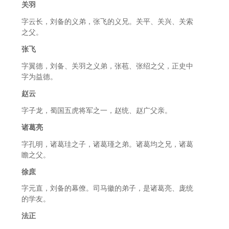
关羽
字云长，刘备的义弟，张飞的义兄。关平、关兴、关索
之父。
张飞
字翼德，刘备、关羽之义弟，张苞、张绍之父，正史中
字为益德。
赵云
字子龙，蜀国五虎将军之一，赵统、赵广父亲。
诸葛亮
字孔明，诸葛珪之子，诸葛瑾之弟。诸葛均之兄，诸葛
瞻之父。
徐庶
字元直，刘备的幕僚。司马徽的弟子，是诸葛亮、庞统
的学友。
法正