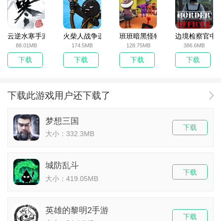
云逆水寒手游
火柴人战争遗产无敌版
班班暗黑怪物生存挑战5
边境检察官中
88.01MB
174.5MB
128.75MB
386.6MB
下载
下载
下载
下载
下载此游戏用户还下载了
梦想三国
下载
大小：332.3MB
城防乱斗
下载
大小：419.05MB
英雄的黎明2手游
下载