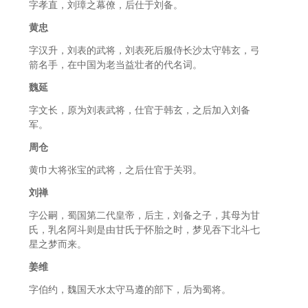
字孝直，刘璋之幕僚，后仕于刘备。
黄忠
字汉升，刘表的武将，刘表死后服侍长沙太守韩玄，弓
箭名手，在中国为老当益壮者的代名词。
魏延
字文长，原为刘表武将，仕官于韩玄，之后加入刘备
军。
周仓
黄巾大将张宝的武将，之后仕官于关羽。
刘禅
字公嗣，蜀国第二代皇帝，后主，刘备之子，其母为甘
氏，乳名阿斗则是由甘氏于怀胎之时，梦见吞下北斗七
星之梦而来。
姜维
字伯约，魏国天水太守马遵的部下，后为蜀将。