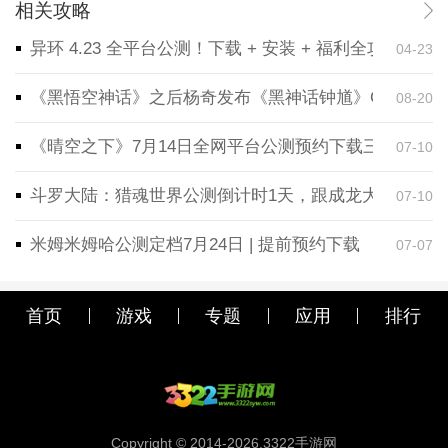
相关攻略
异环 4.23 全平台公测！下载 + 安装 + 福利全攻略，
04-23
《黑悟空神话》之后杨奇发布《黑神话钟馗》CG！预告
08-20
《晴空之下》7月14日全网平台公测预约下载三端同步
07-10
斗罗大陆：猎魂世界公测倒计时1天，跟成龙大哥一起
07-10
米姆米姆哈公测定档7月24日 | 提前预约下载
07-07
首页
游戏
专题
应用
排行
Copyright © 2014-2026.3322手游网