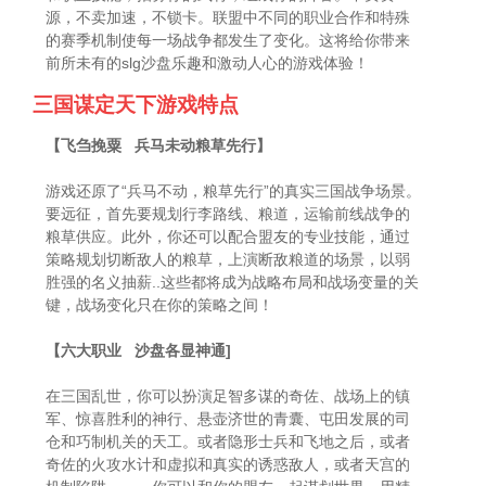
源，不卖加速，不锁卡。联盟中不同的职业合作和特殊
的赛季机制使每一场战争都发生了变化。这将给你带来
前所未有的slg沙盘乐趣和激动人心的游戏体验！
三国谋定天下游戏特点
【飞刍挽粟 兵马未动粮草先行】
游戏还原了“兵马不动，粮草先行”的真实三国战争场景。
要远征，首先要规划行李路线、粮道，运输前线战争的
粮草供应。此外，你还可以配合盟友的专业技能，通过
策略规划切断敌人的粮草，上演断敌粮道的场景，以弱
胜强的名义抽薪..这些都将成为战略布局和战场变量的关
键，战场变化只在你的策略之间！
【六大职业 沙盘各显神通]
在三国乱世，你可以扮演足智多谋的奇佐、战场上的镇
军、惊喜胜利的神行、悬壶济世的青囊、屯田发展的司
仓和巧制机关的天工。或者隐形士兵和飞地之后，或者
奇佐的火攻水计和虚拟和真实的诱惑敌人，或者天宫的