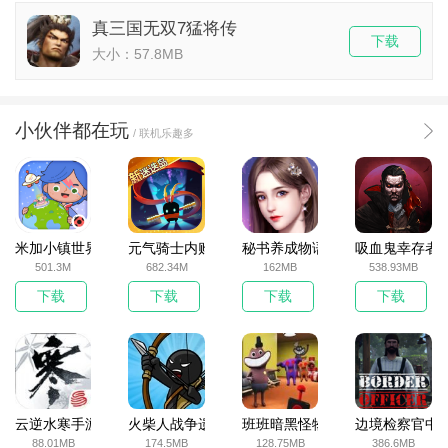
真三国无双7猛将传
下载
大小：57.8MB
小伙伴都在玩
/ 联机乐趣多
米加小镇世界2025官方版
元气骑士内购破解版
秘书养成物语
吸血鬼幸存者
501.3M
682.34M
162MB
538.93MB
下载
下载
下载
下载
云逆水寒手游
火柴人战争遗产无敌版
班班暗黑怪物生存挑战5
边境检察官中
88.01MB
174.5MB
128.75MB
386.6MB