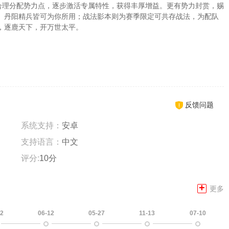
通过合理分配势力点，逐步激活专属特性，获得丰厚增益。更有势力封赏，赐
、丹阳精兵皆可为你所用；战法影本则为赛季限定可共存战法，为配队
，逐鹿天下，开万世太平。
反馈问题
系统支持：
安卓
支持语言：
中文
评分:
10分
+
更多
12
06-12
05-27
11-13
07-10