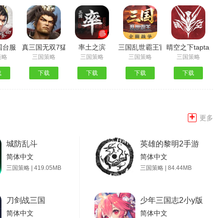
国台服
真三国无双7猛将传
率土之滨
三国乱世霸王官方版
晴空之下taptap
策略
三国策略
三国策略
三国策略
三国策略
载
下载
下载
下载
下载
+
更多
城防乱斗
英雄的黎明2手游
简体中文
简体中文
三国策略 | 419.05MB
三国策略 | 84.44MB
刀剑战三国
少年三国志2小y版
简体中文
简体中文