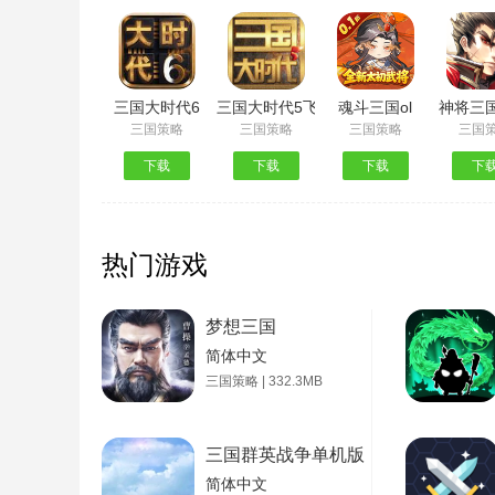
三国大时代6
三国大时代5飞龙在天
魂斗三国ol
神将三
三国策略
三国策略
三国策略
三国
下载
下载
下载
下
热门游戏
梦想三国
简体中文
三国策略 | 332.3MB
三国群英战争单机版
简体中文