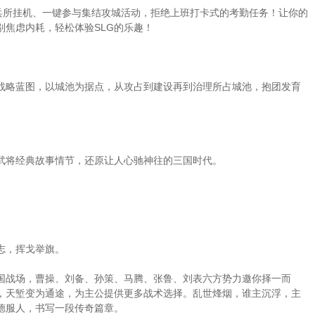
练兵所挂机、一键参与集结攻城活动，拒绝上班打卡式的考勤任务！让你的
焦虑内耗，轻松体验SLG的乐趣！
战略蓝图，以城池为据点，从攻占到建设再到治理所占城池，抱团发育
武将经典故事情节，还原让人心驰神往的三国时代。
志，挥戈举旗。
。
三国战场，曹操、刘备、孙策、马腾、张鲁、刘表六方势力邀你择一而
，天堑变为通途，为主公提供更多战术选择。乱世烽烟，谁主沉浮，主
德服人，书写一段传奇篇章。