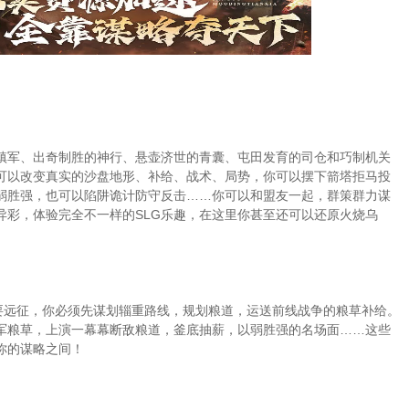
镇军、出奇制胜的神行、悬壶济世的青囊、屯田发育的司仓和巧制机关
可以改变真实的沙盘地形、补给、战术、局势，你可以摆下箭塔拒马投
弱胜强，也可以陷阱诡计防守反击……你可以和盟友一起，群策群力谋
异彩，体验完全不一样的SLG乐趣，在这里你甚至还可以还原火烧乌
要远征，你必须先谋划辎重路线，规划粮道，运送前线战争的粮草补给。
军粮草，上演一幕幕断敌粮道，釜底抽薪，以弱胜强的名场面……这些
你的谋略之间！