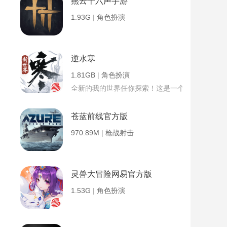
燕云十六声手游
1.93G
|
角色扮演
逆水寒
1.81GB
|
角色扮演
全新的我的世界任你探索！这是一个小提示字段。
苍蓝前线官方版
970.89M
|
枪战射击
灵兽大冒险网易官方版
1.53G
|
角色扮演