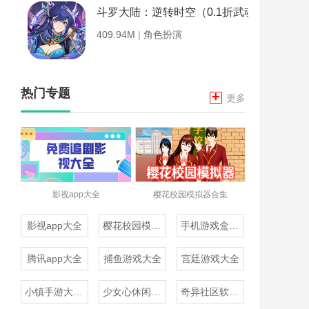
斗罗大陆：逆转时空（0.1折武魂觉醒）
409.94M
|
角色扮演
热门专题
+
更多
影视app大全
樱花校园模拟器合集
影视app大全
樱花校园模拟器合集
手机游戏盒子大全
腾讯app大全
捕鱼游戏大全
宫廷游戏大全
小镇手游大全免费下载
少女心休闲游戏推荐
奇异社区软件合集