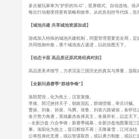
多次被玩家奉为“护肝的SLG”，竖屏模式、自动连地、
每次行动都变得更有策略和效率。从此告别控号代练，告别
【城池共建 共享城池资源加成】
游戏加入特殊的城池共建机制，同盟管理需要览全局，定
共同抵御外敌，逐个城池攻占递进，以此徐图天下。
【动态卡面 高品质还原武将经典时刻】
高品质美术细节，力求渲染三国历史的真实与厚重，选取
【全新问鼎赛季“群雄争锋”】
洛阳焚毁，化为焦土，汉室衰微。
李傕、郭汜挟持天子，朝政混乱，群雄愤慨，举兵讨贼。
曹操、刘备、孙策、马腾、张鲁、刘表六路诸侯，各怀壮
各方势力角逐，英雄豪杰各择其主，各展所长，以定天下
- 全新沙盘·六合争锋：新赛季揭幕，全新沙盘地图重现
事。洛阳化为焦土，昔日辉煌不再；天降暴雪，江河冻结
公将投身此竞逐，或以智谋取胜，或以勇力制敌，或以仁