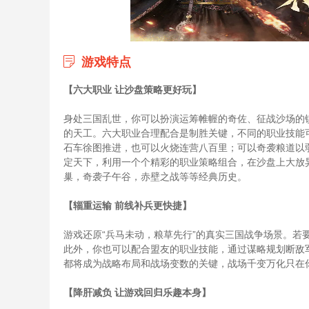
游戏特点
【六大职业 让沙盘策略更好玩】
身处三国乱世，你可以扮演运筹帷幄的奇佐、征战沙场的
的天工。六大职业合理配合是制胜关键，不同的职业技能
石车徐图推进，也可以火烧连营八百里；可以奇袭粮道以
定天下，利用一个个精彩的职业策略组合，在沙盘上大放
巢，奇袭子午谷，赤壁之战等等经典历史。
【辎重运输 前线补兵更快捷】
游戏还原“兵马未动，粮草先行”的真实三国战争场景。若
此外，你也可以配合盟友的职业技能，通过谋略规划断敌
都将成为战略布局和战场变数的关键，战场千变万化只在
【降肝减负 让游戏回归乐趣本身】