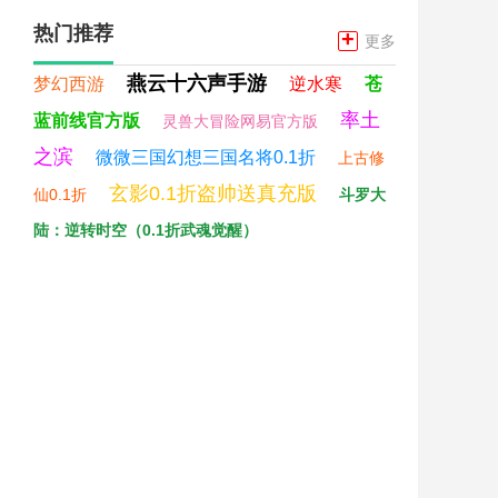
热门推荐
+
更多
燕云十六声手游
梦幻西游
逆水寒
苍
率土
蓝前线官方版
灵兽大冒险网易官方版
之滨
微微三国幻想三国名将0.1折
上古修
玄影0.1折盗帅送真充版
仙0.1折
斗罗大
陆：逆转时空（0.1折武魂觉醒）