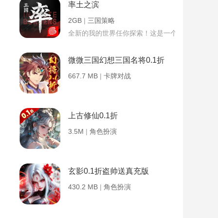
率土之滨
2GB
|
三国策略
全新的我的世界任你探索！这是一个小提示字段。
微微三国幻想三国名将0.1折
667.7 MB
|
卡牌对战
上古修仙0.1折
3.5M
|
角色扮演
玄影0.1折盗帅送真充版
430.2 MB
|
角色扮演