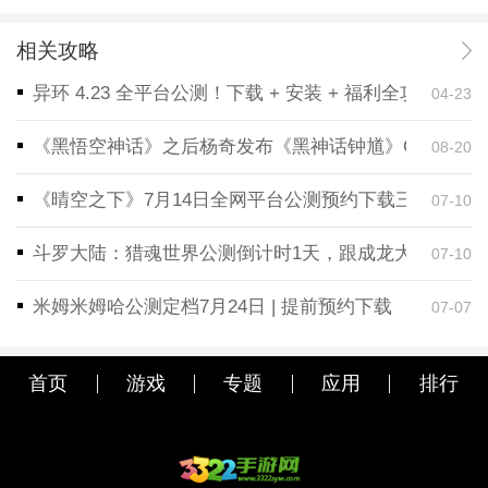
相关攻略
异环 4.23 全平台公测！下载 + 安装 + 福利全攻略，
04-23
《黑悟空神话》之后杨奇发布《黑神话钟馗》CG！预告
08-20
《晴空之下》7月14日全网平台公测预约下载三端同步
07-10
斗罗大陆：猎魂世界公测倒计时1天，跟成龙大哥一起
07-10
米姆米姆哈公测定档7月24日 | 提前预约下载
07-07
首页
游戏
专题
应用
排行