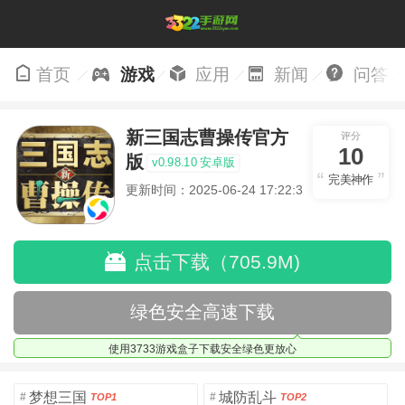
首页
游戏
应用
新闻
问答
新三国志曹操传官方
评分
10
版
v0.98.10 安卓版
完美神作
更新时间：2025-06-24 17:22:38
点击下载（705.9M)
绿色安全高速下载
使用3733游戏盒子下载安全绿色更放心
梦想三国
城防乱斗
#
#
TOP1
TOP2