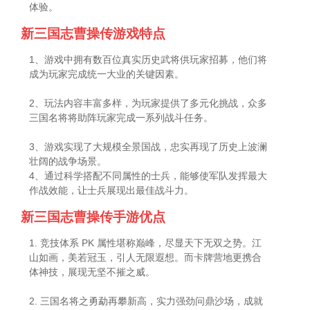
体验。
新三国志曹操传游戏特点
1、游戏中拥有数百位真实历史武将供玩家招募，他们将
成为玩家完成统一大业的关键因素。
2、玩法内容丰富多样，为玩家提供了多元化挑战，众多
三国名将将助阵玩家完成一系列战斗任务。
3、游戏实现了大规模全景国战，忠实再现了历史上波澜
壮阔的战争场景。
4、通过科学搭配不同属性的士兵，能够使军队发挥最大
作战效能，让士兵展现出最佳战斗力。
新三国志曹操传手游优点
1. 竞技体系 PK 属性堪称巅峰，尽显天下无双之势。江
山如画，美若冠玉，引人无限遐想。而卡牌营地更携合
体神技，展现无坚不摧之威。
2. 三国名将之勇勐再攀新高，实力强劲问鼎沙场，成就