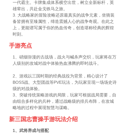
一代霸主。卡牌集成体系横空出世，树立全新标杆，英
雄辈出，共赴金戈铁马之旅。
3. 大战略家的冒险攻略还原最真实的战争元素，坐骑装
备皆拥有至臻属性，缔造震撼人心的战争奇观。在此之
上，更能谱写属于你的热血传奇，创造堪称经典的辉煌
时刻。
手游亮点
1、硝烟弥漫的古战场，战火与喊杀声交织，玩家将在万
人级别的攻城对战中体验热血沸腾的即时战斗。
2、游戏以三国时期的经典战役为背景，精心设计了
BOSS战、大型团战等PVE玩法，为玩家呈现一场场史诗
级的对战体验。
3、突破传统策略游戏的局限，玩家可根据战局需要，自
由组合多样化的兵种，通过战略级的排兵布阵，在攻城
略地的过程中展现智慧与谋略。
新三国志曹操手游玩法介绍
1、武将养成与搭配