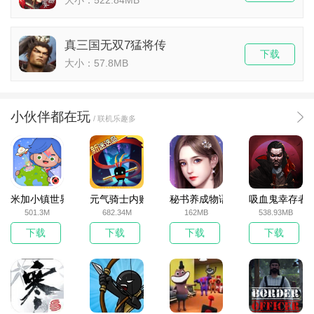
真三国无双7猛将传
下载
大小：57.8MB
小伙伴都在玩
/ 联机乐趣多
米加小镇世界2025官方版
元气骑士内购破解版
秘书养成物语
吸血鬼幸存者
501.3M
682.34M
162MB
538.93MB
下载
下载
下载
下载