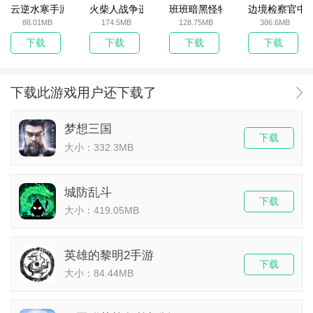
云逆水寒手游
火柴人战争遗产无敌版
班班暗黑怪物生存挑战5
边境检察官中
88.01MB
174.5MB
128.75MB
386.6MB
下载
下载
下载
下载
下载此游戏用户还下载了
梦想三国
下载
大小：332.3MB
城防乱斗
下载
大小：419.05MB
英雄的黎明2手游
下载
大小：84.44MB