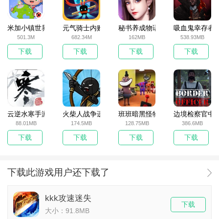
米加小镇世界2025官方版
元气骑士内购破解版
秘书养成物语
吸血鬼幸存者
501.3M
682.34M
162MB
538.93MB
下载
下载
下载
下载
云逆水寒手游
火柴人战争遗产无敌版
班班暗黑怪物生存挑战5
边境检察官中
88.01MB
174.5MB
128.75MB
386.6MB
下载
下载
下载
下载
下载此游戏用户还下载了
kkk攻速迷失
下载
大小：91.8MB