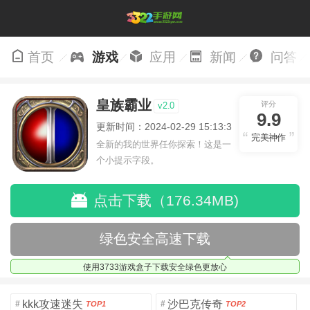
首页
游戏
应用
新闻
问答
皇族霸业
评分
v2.0
9.9
更新时间：2024-02-29 15:13:34
完美神作
全新的我的世界任你探索！这是一
个小提示字段。
点击下载（176.34MB)
绿色安全高速下载
使用3733游戏盒子下载安全绿色更放心
kkk攻速迷失
沙巴克传奇
#
#
TOP1
TOP2