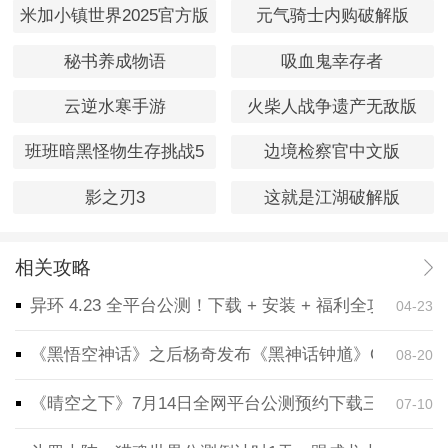
米加小镇世界2025官方版
元气骑士内购破解版
秘书养成物语
吸血鬼幸存者
云逆水寒手游
火柴人战争遗产无敌版
班班暗黑怪物生存挑战5
边境检察官中文版
影之刃3
这就是江湖破解版
相关攻略
异环 4.23 全平台公测！下载 + 安装 + 福利全攻略，
04-23
《黑悟空神话》之后杨奇发布《黑神话钟馗》CG！预告
08-20
《晴空之下》7月14日全网平台公测预约下载三端同步
07-10