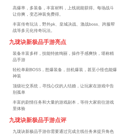
高爆率，多装备，丰富材料，上线就能获得。每场战斗
让你爽，变态神装免费得。
丰富传奇玩法，野外pk、皇城决战、激战boss、跨服帮
战等多元化传奇玩法。
九珑诀新极品手游亮点
装备丰富多样，技能特效绚丽，操作手感爽快，堪称精
品手游
轻松单刷BOSS，怒爆装备，挂机爆装，甚至小怪也能爆
神装
顶级社交系统，寻找心仪的人结婚，让玩家在游戏中告
别孤单
丰富的剧情任务和大量的游戏副本，等待大家前往游戏
里体验
九珑诀新极品手游点评
九珑诀新极品手游你需要通过完成主线任务来提升角色