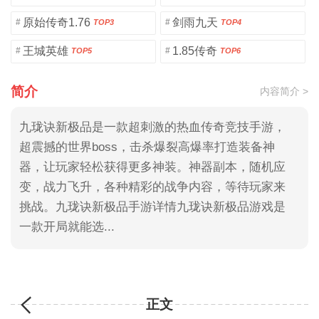
原始传奇1.76
剑雨九天
#
#
TOP3
TOP4
王城英雄
1.85传奇
#
#
TOP5
TOP6
简介
内容简介 >
九珑诀新极品是一款超刺激的热血传奇竞技手游，
超震撼的世界boss，击杀爆裂高爆率打造装备神
器，让玩家轻松获得更多神装。神器副本，随机应
变，战力飞升，各种精彩的战争内容，等待玩家来
挑战。九珑诀新极品手游详情九珑诀新极品游戏是
一款开局就能选...
正文