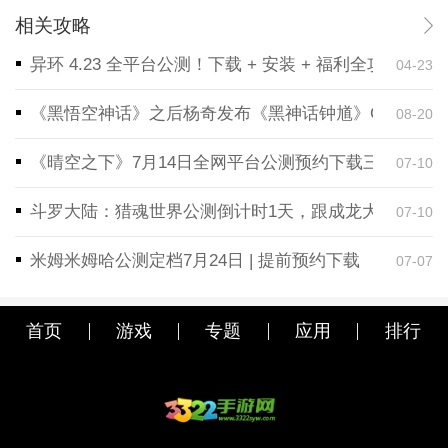
相关攻略
异环 4.23 全平台公测！下载 + 安装 + 福利全攻略，
04-23
《黑悟空神话》之后杨奇发布《黑神话钟馗》CG！预告
08-20
《晴空之下》7月14日全网平台公测预约下载三端同步
07-10
斗罗大陆：猎魂世界公测倒计时1天，跟成龙大哥一起
07-10
米姆米姆哈公测定档7月24日 | 提前预约下载
07-07
首页
游戏
专题
应用
排行