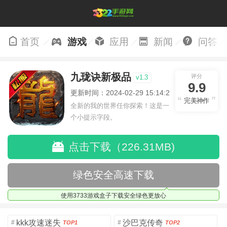
首页
游戏
应用
新闻
问答
九珑诀新极品
评分
v1.3
9.9
更新时间：2024-02-29 15:14:27
完美神作
全新的我的世界任你探索！这是一
个小提示字段。
点击下载（226.31MB)
绿色安全高速下载
使用3733游戏盒子下载安全绿色更放心
kkk攻速迷失
沙巴克传奇
#
#
TOP1
TOP2