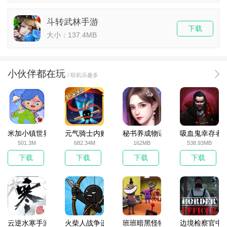
斗转武林手游
下载
大小：137.4MB
小伙伴都在玩
/ 联机乐趣多
米加小镇世界2025官方版
元气骑士内购破解版
秘书养成物语
吸血鬼幸存者
501.3M
682.34M
162MB
538.93MB
下载
下载
下载
下载
云逆水寒手游
火柴人战争遗产无敌版
班班暗黑怪物生存挑战5
边境检察官中