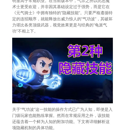
明显高于常规职业。在当前版本中，气宗之所以比恶魔
术士更受欢迎，并非因其基础设定过于强势，而是它在
《元气骑士》中拥有独特的"隐藏技能"。只要严格遵循特
定的连招顺序，就能释放出威力惊人的"气功波"，其破坏
力堪比各类顶级武器，视觉效果更是与经典的"龟派气
功"不相上下。
关于"气功波"这一技能的操作方式已广为人知，即便是入
门级玩家也能熟练掌握。然而在常规应用之外，该技能
还蕴含着一个鲜为人知的附加功能。下文将详细解析这
项隐藏机制的具体功能。