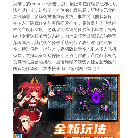
为核心的roguelike射击手游。该版本在保留原版核心玩
法的基础上，进行了全方位的升级拓展：新增多元化的
关卡场景、多样化技能组合系统、丰富的武器装备库，
并植入了隐藏任务与宝藏探索机制，显著提升了游戏内
容的广度和深度。游戏采用精细的像素美术风格，配合
经过专业调校的音效系统，为玩家打造出沉浸式的地牢
探险体验，其优化的操作手感确保了战斗过程的流畅
性。特别值得一提的是，存档版创新性地引入多人联机
模式，支持玩家组建探险小队协同作战，通过战术配合
攻克高难度首领挑战，显著增强了游戏的社交互动性与
团队协作体验，大家快来3322游戏网下载吧！