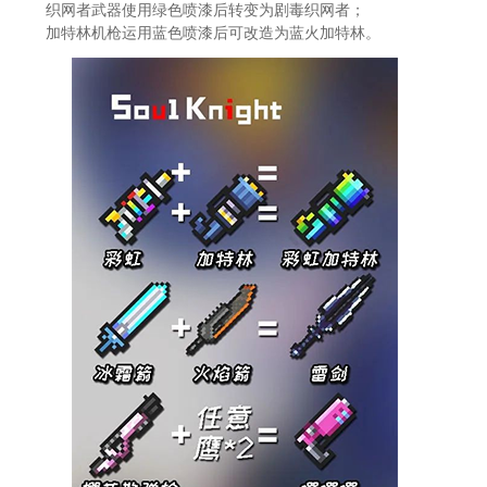
织网者武器使用绿色喷漆后转变为剧毒织网者；
加特林机枪运用蓝色喷漆后可改造为蓝火加特林。