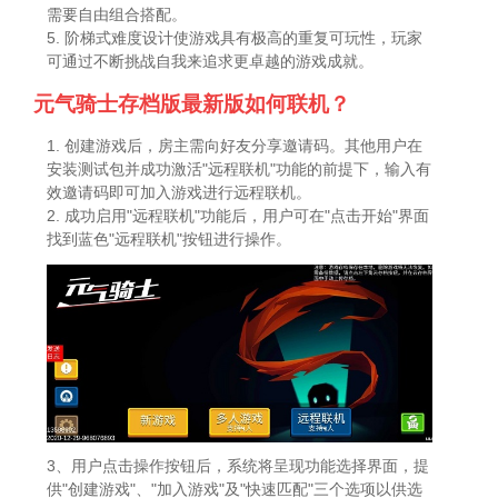
需要自由组合搭配。
5. 阶梯式难度设计使游戏具有极高的重复可玩性，玩家
可通过不断挑战自我来追求更卓越的游戏成就。
元气骑士存档版最新版如何联机？
1. 创建游戏后，房主需向好友分享邀请码。其他用户在
安装测试包并成功激活"远程联机"功能的前提下，输入有
效邀请码即可加入游戏进行远程联机。
2. 成功启用"远程联机"功能后，用户可在"点击开始"界面
找到蓝色"远程联机"按钮进行操作。
3、用户点击操作按钮后，系统将呈现功能选择界面，提
供"创建游戏"、"加入游戏"及"快速匹配"三个选项以供选