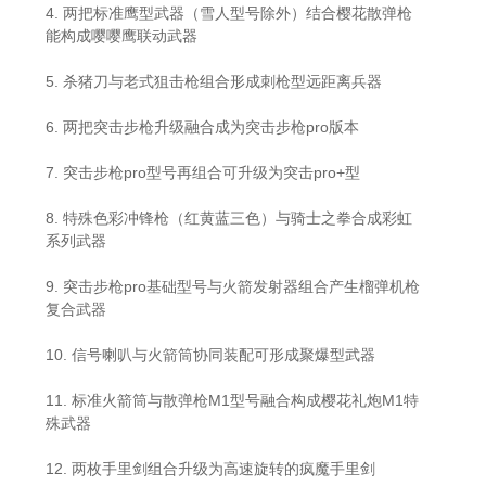
4. 两把标准鹰型武器（雪人型号除外）结合樱花散弹枪
能构成嘤嘤鹰联动武器
5. 杀猪刀与老式狙击枪组合形成刺枪型远距离兵器
6. 两把突击步枪升级融合成为突击步枪pro版本
7. 突击步枪pro型号再组合可升级为突击pro+型
8. 特殊色彩冲锋枪（红黄蓝三色）与骑士之拳合成彩虹
系列武器
9. 突击步枪pro基础型号与火箭发射器组合产生榴弹机枪
复合武器
10. 信号喇叭与火箭筒协同装配可形成聚爆型武器
11. 标准火箭筒与散弹枪M1型号融合构成樱花礼炮M1特
殊武器
12. 两枚手里剑组合升级为高速旋转的疯魔手里剑