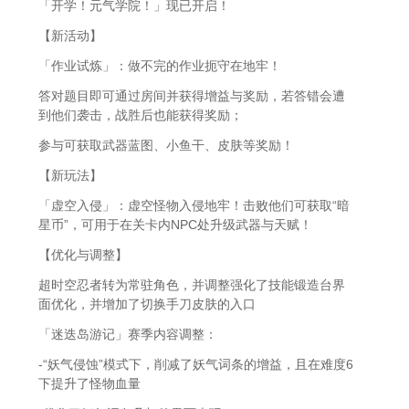
「开学！元气学院！」现已开启！
【新活动】
「作业试炼」：做不完的作业扼守在地牢！
答对题目即可通过房间并获得增益与奖励，若答错会遭
到他们袭击，战胜后也能获得奖励；
参与可获取武器蓝图、小鱼干、皮肤等奖励！
【新玩法】
「虚空入侵」：虚空怪物入侵地牢！击败他们可获取“暗
星币”，可用于在关卡内NPC处升级武器与天赋！
【优化与调整】
超时空忍者转为常驻角色，并调整强化了技能锻造台界
面优化，并增加了切换手刀皮肤的入口
「迷迭岛游记」赛季内容调整：
-“妖气侵蚀”模式下，削减了妖气词条的增益，且在难度6
下提升了怪物血量