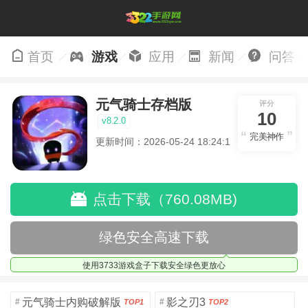
首页
游戏
应用
新闻
问答
元气骑士存档版
评分
10
v8.2.0
完美神作
更新时间：2026-05-24 18:24:19
点击下载（760.08MB)
绿色安全高速下载
使用3733游戏盒子下载安全绿色更放心
元气骑士内购破解版
影之刃3
#
#
TOP1
TOP2