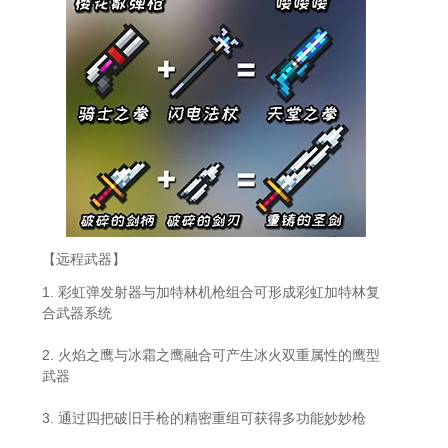
【远程武器】
1. 彩虹弹发射器与加特林机枪组合可形成彩虹加特林复
合武器系统
2. 火焰之鹰与冰霜之鹰融合可产生冰火双重属性的鹰型
武器
3. 通过四把破旧手枪的精密重组可获得多功能妙妙枪