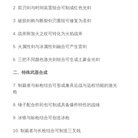
2. 双刃剑与时间装置组合可制成红色光剑
3. 破损剑柄与断裂剑刃重组可修复为圣剑
4. 战斧附加火之杖可转化为火焰战斧
5. 火属性剑与冰属性剑融合可产生雷剑
6. 三把不同颜色激光剑组合可生成土豪金光剑
二、特殊武器合成
7. 制裁者与标枪结合可形成兼具近战与远程功能的激光
枪
8. 锤子配合炸药包可制成具备爆炸特性的战锤
9. 冰锥与标枪结合可创造冰枪
10. 制裁者与长枪结合可制造三叉戟