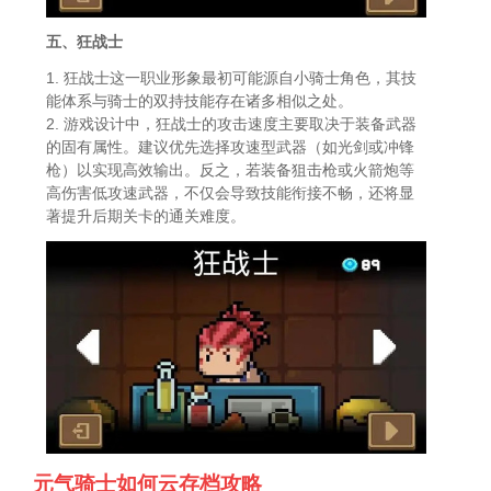
五、狂战士
1. 狂战士这一职业形象最初可能源自小骑士角色，其技
能体系与骑士的双持技能存在诸多相似之处。
2. 游戏设计中，狂战士的攻击速度主要取决于装备武器
的固有属性。建议优先选择攻速型武器（如光剑或冲锋
枪）以实现高效输出。反之，若装备狙击枪或火箭炮等
高伤害低攻速武器，不仅会导致技能衔接不畅，还将显
著提升后期关卡的通关难度。
元气骑士如何云存档攻略