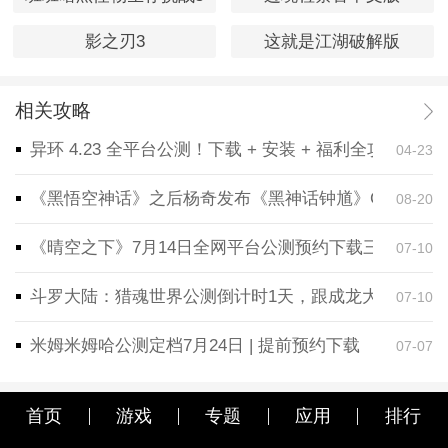
影之刃3
这就是江湖破解版
相关攻略
异环 4.23 全平台公测！下载 + 安装 + 福利全攻略，
04-23
《黑悟空神话》之后杨奇发布《黑神话钟馗》CG！预告
08-20
《晴空之下》7月14日全网平台公测预约下载三端同步
07-10
斗罗大陆：猎魂世界公测倒计时1天，跟成龙大哥一起
07-10
米姆米姆哈公测定档7月24日 | 提前预约下载
07-07
首页
游戏
专题
应用
排行