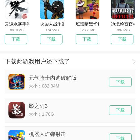
云逆水寒手游
火柴人战争遗产无敌版
班班暗黑怪物生存挑战5
边境检察官中
88.01MB
174.5MB
128.75MB
386.6MB
下载
下载
下载
下载
下载此游戏用户还下载了
元气骑士内购破解版
下载
大小：682.34M
影之刃3
下载
大小：1.78G
机器人炸弹射击
下载