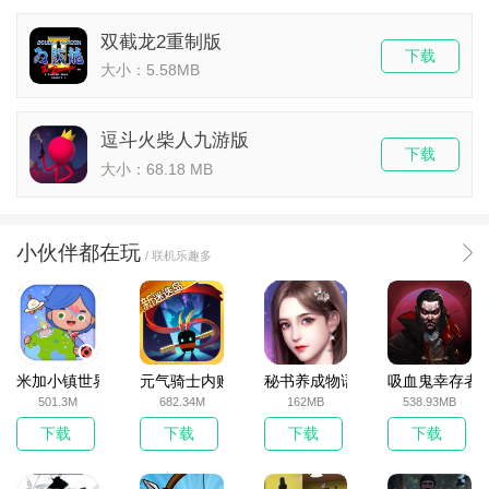
双截龙2重制版
下载
大小：5.58MB
逗斗火柴人九游版
下载
大小：68.18 MB
小伙伴都在玩
/ 联机乐趣多
米加小镇世界2025官方版
元气骑士内购破解版
秘书养成物语
吸血鬼幸存者
501.3M
682.34M
162MB
538.93MB
下载
下载
下载
下载