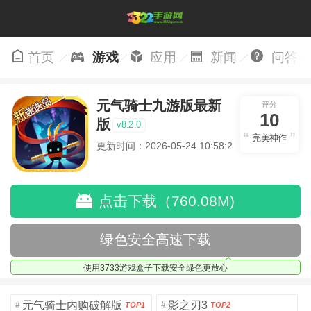
首页
游戏
应用
新闻
问答
元气骑士九游版最新
评分
10
版
v8.2.0
完美神作
更新时间：2026-05-24 10:58:25
点击下载（760.08M)
绿色安全高速下载
使用3733游戏盒子下载安全绿色更放心
元气骑士内购破解版
影之刃3
#
#
TOP1
TOP2