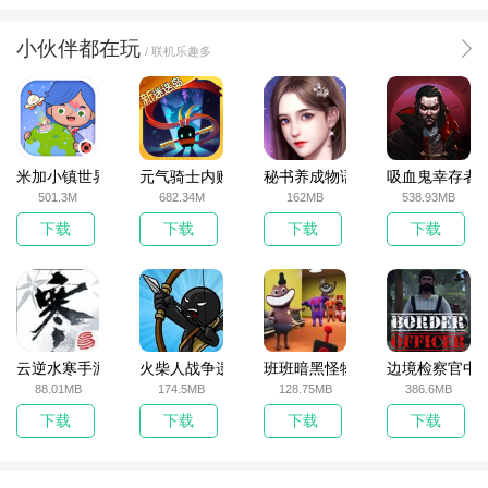
小伙伴都在玩
/ 联机乐趣多
米加小镇世界2025官方版
元气骑士内购破解版
秘书养成物语
吸血鬼幸存者
501.3M
682.34M
162MB
538.93MB
下载
下载
下载
下载
云逆水寒手游
火柴人战争遗产无敌版
班班暗黑怪物生存挑战5
边境检察官中
88.01MB
174.5MB
128.75MB
386.6MB
下载
下载
下载
下载