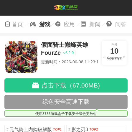
首页
游戏
应用
新闻
问答
假面骑士巅峰英雄
评分
10
FourZe
v6.2.9
完美神作
更新时间：2026-06-08 11:23:13
点击下载（67.00MB)
绿色安全高速下载
使用3733游戏盒子下载安全绿色更放心
元气骑士内购破解版
影之刃3
#
#
TOP1
TOP2