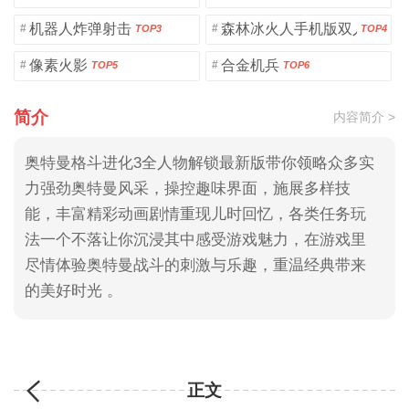
机器人炸弹射击
森林冰火人手机版双人版
#
#
TOP3
TOP4
像素火影
合金机兵
#
#
TOP5
TOP6
简介
内容简介 >
奥特曼格斗进化3全人物解锁最新版带你领略众多实
力强劲奥特曼风采，操控趣味界面，施展多样技
能，丰富精彩动画剧情重现儿时回忆，各类任务玩
法一个不落让你沉浸其中感受游戏魅力，在游戏里
尽情体验奥特曼战斗的刺激与乐趣，重温经典带来
的美好时光 。
正文