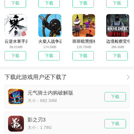
下载
下载
下载
下载
云逆水寒手游
火柴人战争遗产无敌版
班班暗黑怪物生存挑战5
边境检察官中
88.01MB
174.5MB
128.75MB
386.6MB
下载
下载
下载
下载
下载此游戏用户还下载了
元气骑士内购破解版
下载
大小：682.34M
影之刃3
下载
大小：1.78G