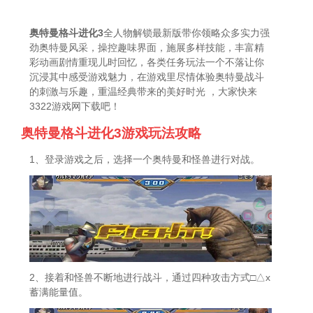
奥特曼格斗进化3
全人物解锁最新版带你领略众多实力强
劲奥特曼风采，操控趣味界面，施展多样技能，丰富精
彩动画剧情重现儿时回忆，各类任务玩法一个不落让你
沉浸其中感受游戏魅力，在游戏里尽情体验奥特曼战斗
的刺激与乐趣，重温经典带来的美好时光 ，大家快来
3322游戏网下载吧！
奥特曼格斗进化3游戏玩法攻略
1、登录游戏之后，选择一个奥特曼和怪兽进行对战。
2、接着和怪兽不断地进行战斗，通过四种攻击方式□△x
蓄满能量值。