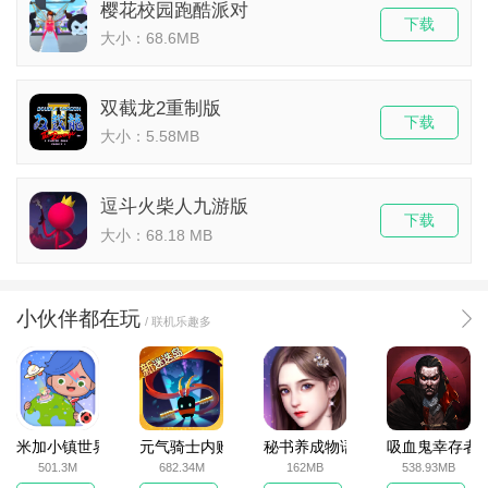
樱花校园跑酷派对
下载
大小：68.6MB
双截龙2重制版
下载
大小：5.58MB
逗斗火柴人九游版
下载
大小：68.18 MB
小伙伴都在玩
/ 联机乐趣多
米加小镇世界2025官方版
元气骑士内购破解版
秘书养成物语
吸血鬼幸存者
501.3M
682.34M
162MB
538.93MB