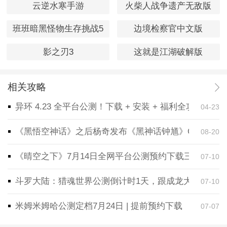
云逆水寒手游
火柴人战争遗产无敌版
班班暗黑怪物生存挑战5
边境检察官中文版
影之刃3
这就是江湖破解版
相关攻略
异环 4.23 全平台公测！下载 + 安装 + 福利全攻略，
04-23
《黑悟空神话》之后杨奇发布《黑神话钟馗》CG！预告
08-20
《晴空之下》7月14日全网平台公测预约下载三端同步
07-10
斗罗大陆：猎魂世界公测倒计时1天，跟成龙大哥一起
07-10
米姆米姆哈公测定档7月24日 | 提前预约下载
07-07