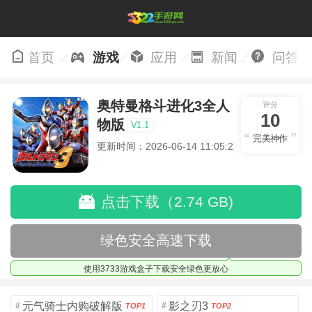
首页
游戏
应用
新闻
问答
奥特曼格斗进化3全人
评分
10
物版
V1.1
完美神作
更新时间：2026-06-14 11:05:27
点击下载（2.74 GB)
绿色安全高速下载
使用3733游戏盒子下载安全绿色更放心
元气骑士内购破解版
影之刃3
#
#
TOP1
TOP2