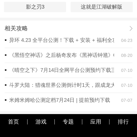
影之刃3
这就是江湖破解版
相关攻略
异环 4.23 全平台公测！下载 + 安装 + 福利全攻略，
04-23
《黑悟空神话》之后杨奇发布《黑神话钟馗》CG！预告
08-20
《晴空之下》7月14日全网平台公测预约下载三端同步
07-10
斗罗大陆：猎魂世界公测倒计时1天，跟成龙大哥一起
07-10
米姆米姆哈公测定档7月24日 | 提前预约下载
07-07
首页
游戏
专题
应用
排行