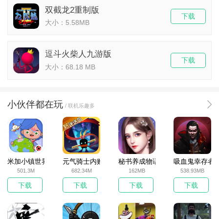
双截龙2重制版
下载
大小：5.58MB
逗斗火柴人九游版
下载
大小：68.18 MB
小伙伴都在玩
/ 联机乐趣多
米加小镇世界2025官方版
元气骑士内购破解版
秘书养成物语
吸血鬼幸存者
501.3M
682.34M
162MB
538.93MB
下载
下载
下载
下载