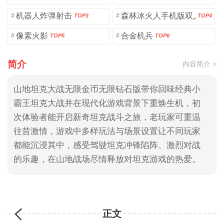
机器人炸弹射击
森林冰火人手机版双人版
#
#
TOP3
TOP4
像素火影
合金机兵
#
#
TOP5
TOP6
简介
内容简介 >
山地坦克大战无限金币无限钻石版带你回味经典小
霸王坦克大战并在现代化游戏背景下重焕生机，初
次体验者能开启新奇坦克战斗之旅，老玩家可重温
往昔激情，游戏中多样玩法与场景设置让不同玩家
都能沉浸其中，感受驾驶坦克冲锋陷阵、激烈对战
的乐趣，在山地战场尽情释放对坦克游戏的热爱。
正文