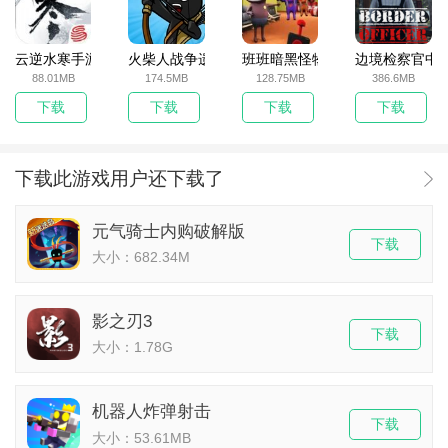
云逆水寒手游
火柴人战争遗产无敌版
班班暗黑怪物生存挑战5
边境检察官中
88.01MB
174.5MB
128.75MB
386.6MB
下载
下载
下载
下载
下载此游戏用户还下载了
元气骑士内购破解版
下载
大小：682.34M
影之刃3
下载
大小：1.78G
机器人炸弹射击
下载
大小：53.61MB