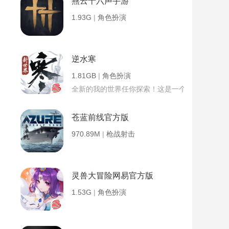
燕云十六声手游
1.93G
|
角色扮演
逆水寒
1.81GB
|
角色扮演
全新的我的世界任你探索！这是一个小提示字段。
苍蓝前线官方版
970.89M
|
枪战射击
灵兽大冒险网易官方版
1.53G
|
角色扮演