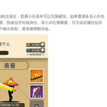
续航拉满后，普通小兵基本可以无脑碾压。如果遭遇多名小兵包
围，快速拉开对战身位。若小兵扎堆聚拢，可主动后撤拉扯距
个输出收割，避免被围殴掉血。