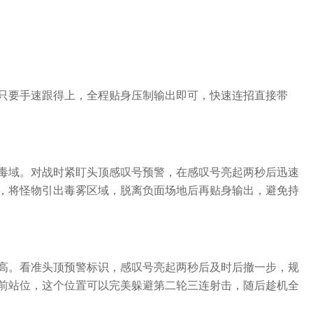
只要手速跟得上，全程贴身压制输出即可，快速连招直接带
毒域。对战时紧盯头顶感叹号预警，在感叹号亮起两秒后迅速
，将怪物引出毒雾区域，脱离负面场地后再贴身输出，避免持
高。看准头顶预警标识，感叹号亮起两秒后及时后撤一步，规
前站位，这个位置可以完美躲避第二轮三连射击，随后趁机全