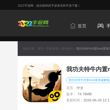
3322手游网：提供新鲜的手游资讯和手游下载！
首页
当前位置：
首页
>
手机游戏
>
动作格斗
>
我功夫特牛内置mod菜单
我功夫特牛内置
我功夫特牛内置mod菜单破解版
语言：
中文
版本：
74.78MB
更新时间：
2026-06-20 12:1