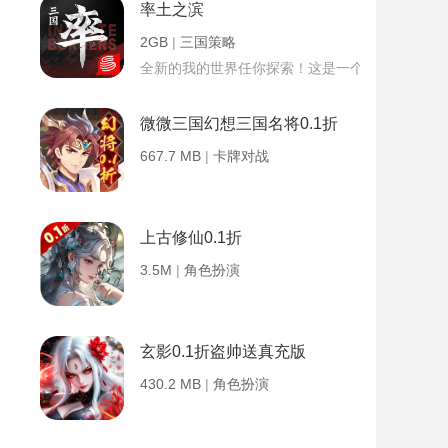
率土之滨
2GB
|
三国策略
全新的我的世界任你探索！这是一个小提示字段。
微微三国幻想三国名将0.1折
667.7 MB
|
卡牌对战
上古修仙0.1折
3.5M
|
角色扮演
玄影0.1折盗帅送真充版
430.2 MB
|
角色扮演