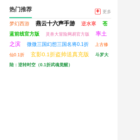
热门推荐
+
更多
燕云十六声手游
梦幻西游
逆水寒
苍
率土
蓝前线官方版
灵兽大冒险网易官方版
之滨
微微三国幻想三国名将0.1折
上古修
玄影0.1折盗帅送真充版
仙0.1折
斗罗大
陆：逆转时空（0.1折武魂觉醒）