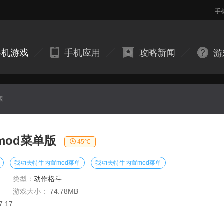
手
手机游戏
手机应用
攻略新闻
游
版
mod菜单版
45℃
我功夫特牛内置mod菜单
我功夫特牛内置mod菜单
类型：
动作格斗
游戏大小：
74.78MB
7:17