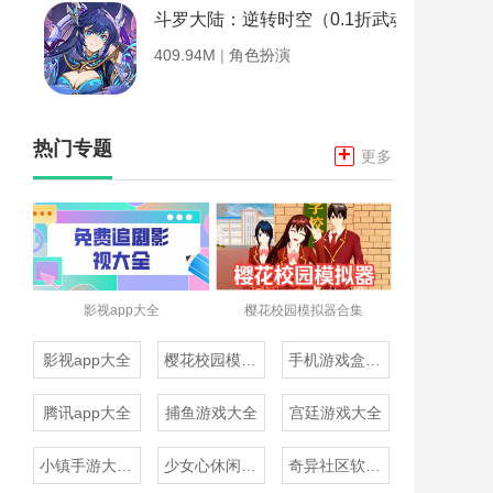
斗罗大陆：逆转时空（0.1折武魂觉醒）
409.94M
|
角色扮演
热门专题
+
更多
影视app大全
樱花校园模拟器合集
影视app大全
樱花校园模拟器合集
手机游戏盒子大全
腾讯app大全
捕鱼游戏大全
宫廷游戏大全
小镇手游大全免费下载
少女心休闲游戏推荐
奇异社区软件合集