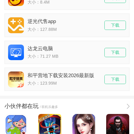
大小：8.4M
逆光代售app
下载
大小：127.88M
达龙云电脑
下载
大小：71.27 MB
和平营地下载安装2026最新版
下载
大小：123.99M
小伙伴都在玩
/ 联机乐趣多