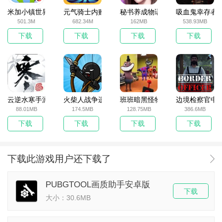
米加小镇世界2025官方版
元气骑士内购破解版
秘书养成物语
吸血鬼幸存者
501.3M
682.34M
162MB
538.93MB
下载
下载
下载
下载
云逆水寒手游
火柴人战争遗产无敌版
班班暗黑怪物生存挑战5
边境检察官中
88.01MB
174.5MB
128.75MB
386.6MB
下载
下载
下载
下载
下载此游戏用户还下载了
PUBGTOOL画质助手安卓版
下载
大小：30.6MB