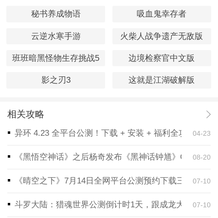
秘书养成物语
吸血鬼幸存者
云逆水寒手游
火柴人战争遗产无敌版
班班暗黑怪物生存挑战5
边境检察官中文版
影之刃3
这就是江湖破解版
相关攻略
异环 4.23 全平台公测！下载 + 安装 + 福利全攻略，
04-23
《黑悟空神话》之后杨奇发布《黑神话钟馗》CG！预告
08-20
《晴空之下》7月14日全网平台公测预约下载三端同步
07-10
斗罗大陆：猎魂世界公测倒计时1天，跟成龙大哥一起
07-10