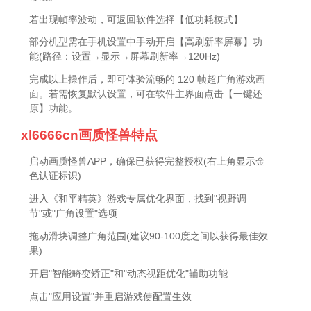
若出现帧率波动，可返回软件选择【低功耗模式】
部分机型需在手机设置中手动开启【高刷新率屏幕】功
能(路径：设置→显示→屏幕刷新率→120Hz)
完成以上操作后，即可体验流畅的 120 帧超广角游戏画
面。若需恢复默认设置，可在软件主界面点击【一键还
原】功能。
xl6666cn画质怪兽特点
启动画质怪兽APP，确保已获得完整授权(右上角显示金
色认证标识)
进入《和平精英》游戏专属优化界面，找到"视野调
节"或"广角设置"选项
拖动滑块调整广角范围(建议90-100度之间以获得最佳效
果)
开启"智能畸变矫正"和"动态视距优化"辅助功能
点击"应用设置"并重启游戏使配置生效