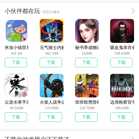
小伙伴都在玩
/ 联机乐趣多
米加小镇世界2025官方版
元气骑士内购破解版
秘书养成物语
吸血鬼幸存者
501.3M
682.34M
162MB
538.93MB
下载
下载
下载
下载
云逆水寒手游
火柴人战争遗产无敌版
班班暗黑怪物生存挑战5
边境检察官中
88.01MB
174.5MB
128.75MB
386.6MB
下载
下载
下载
下载