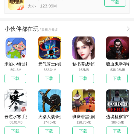
下载
大小：123.99M
小伙伴都在玩
/ 联机乐趣多
米加小镇世界2025官方版
元气骑士内购破解版
秘书养成物语
吸血鬼幸存者
501.3M
682.34M
162MB
538.93MB
下载
下载
下载
下载
云逆水寒手游
火柴人战争遗产无敌版
班班暗黑怪物生存挑战5
边境检察官中
88.01MB
174.5MB
128.75MB
386.6MB
下载
下载
下载
下载