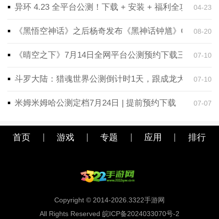
异环 4.23 全平台公测！下载 + 安装 + 福利全攻略，
04-23
《黑悟空神话》之后杨奇发布《黑神话钟馗》CG！预告
08-20
《晴空之下》7月14日全网平台公测预约下载三端同步
07-10
斗罗大陆：猎魂世界公测倒计时1天，跟成龙大哥一起
07-10
米姆米姆哈公测定档7月24日 | 提前预约下载
07-07
首页
游戏
专题
应用
排行
Copyright © 2014-2026.3322手游网
All Rights Reserved 皖ICP备2024033070号-2