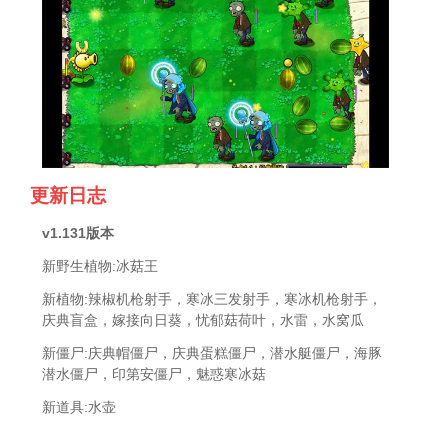
更新日志
v1.131版本
新野生植物:冰菇王
新植物:辣椒机枪射手，寒冰三发射手，寒冰机枪射手，
庆典盲盒，嫁接向日葵，忧郁菇荷叶，水雷，水窝瓜
新僵尸:庆典帽僵尸，庆典蛋糕僵尸，潜水艇僵尸，海豚
潜水僵尸，印第安僵尸，魅惑寒冰菇
新道具:水壶