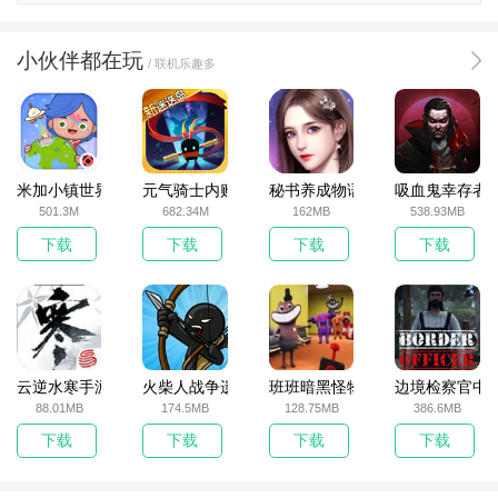
小伙伴都在玩
/ 联机乐趣多
米加小镇世界2025官方版
元气骑士内购破解版
秘书养成物语
吸血鬼幸存者
501.3M
682.34M
162MB
538.93MB
下载
下载
下载
下载
云逆水寒手游
火柴人战争遗产无敌版
班班暗黑怪物生存挑战5
边境检察官中
88.01MB
174.5MB
128.75MB
386.6MB
下载
下载
下载
下载