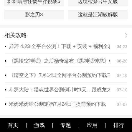
班班暗黑怪物生存挑战5
边境检察官中文版
影之刃3
这就是江湖破解版
相关攻略
异环 4.23 全平台公测！下载 + 安装 + 福利全攻略，
04-23
《黑悟空神话》之后杨奇发布《黑神话钟馗》CG！预告
08-20
《晴空之下》7月14日全网平台公测预约下载三端同步
07-10
斗罗大陆：猎魂世界公测倒计时1天，跟成龙大哥一起
07-10
米姆米姆哈公测定档7月24日 | 提前预约下载
07-07
首页
游戏
专题
应用
排行