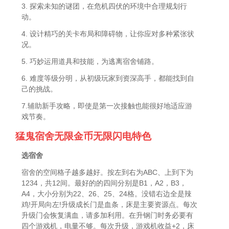
3. 探索未知的谜团，在危机四伏的环境中合理规划行
动。
4. 设计精巧的关卡布局和障碍物，让你应对多种紧张状
况。
5. 巧妙运用道具和技能，为逃离宿舍铺路。
6. 难度等级分明，从初级玩家到资深高手，都能找到自
己的挑战。
7.辅助新手攻略，即使是第一次接触也能很好地适应游
戏节奏。
猛鬼宿舍无限金币无限闪电特色
选宿舍
宿舍的空间格子越多越好。按左到右为ABC、上到下为
1234，共12间。最好的的四间分别是B1，A2，B3，
A4，大小分别为22、26、25、24格。没错右边全是辣
鸡!开局向左!升级成长门是血条，床是主要资源点。每次
升级门会恢复满血，请多加利用。在升钢门时务必要有
四个游戏机，电量不够。每次升级，游戏机收益+2，床