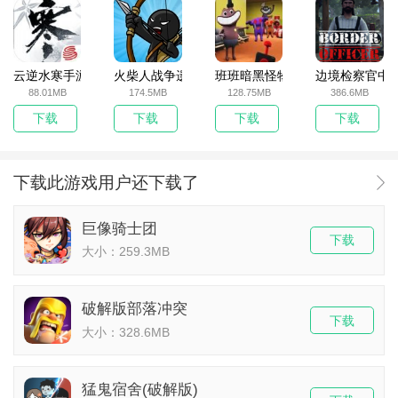
云逆水寒手游
火柴人战争遗产无敌版
班班暗黑怪物生存挑战5
边境检察官中
88.01MB
174.5MB
128.75MB
386.6MB
下载
下载
下载
下载
下载此游戏用户还下载了
巨像骑士团
下载
大小：259.3MB
破解版部落冲突
下载
大小：328.6MB
猛鬼宿舍(破解版)