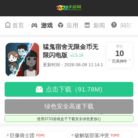
首页
游戏
应用
新闻
问答
猛鬼宿舍无限金币无
评分
10
限闪电版
v2.5.19
完美神作
更新时间：2026-06-08 11:14:14
点击下载（91.78M)
绿色安全高速下载
使用3733游戏盒子下载安全绿色更放心
巨像骑士团
破解版部落冲突
#
#
TOP1
TOP2