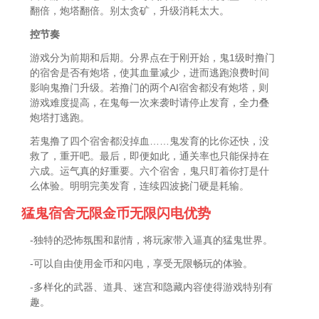
翻倍，炮塔翻倍。别太贪矿，升级消耗太大。
控节奏
游戏分为前期和后期。分界点在于刚开始，鬼1级时撸门
的宿舍是否有炮塔，使其血量减少，进而逃跑浪费时间
影响鬼撸门升级。若撸门的两个AI宿舍都没有炮塔，则
游戏难度提高，在鬼每一次来袭时请停止发育，全力叠
炮塔打逃跑。
若鬼撸了四个宿舍都没掉血……鬼发育的比你还快，没
救了，重开吧。最后，即便如此，通关率也只能保持在
六成。运气真的好重要。六个宿舍，鬼只盯着你打是什
么体验。明明完美发育，连续四波挠门硬是耗输。
猛鬼宿舍无限金币无限闪电优势
-独特的恐怖氛围和剧情，将玩家带入逼真的猛鬼世界。
-可以自由使用金币和闪电，享受无限畅玩的体验。
-多样化的武器、道具、迷宫和隐藏内容使得游戏特别有
趣。