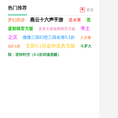
热门推荐
+
更多
燕云十六声手游
梦幻西游
逆水寒
苍
率土
蓝前线官方版
灵兽大冒险网易官方版
之滨
微微三国幻想三国名将0.1折
上古修
玄影0.1折盗帅送真充版
仙0.1折
斗罗大
陆：逆转时空（0.1折武魂觉醒）