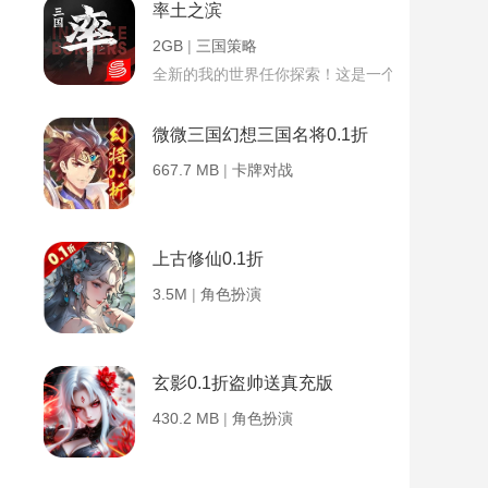
率土之滨
2GB
|
三国策略
全新的我的世界任你探索！这是一个小提示字段。
微微三国幻想三国名将0.1折
667.7 MB
|
卡牌对战
上古修仙0.1折
3.5M
|
角色扮演
玄影0.1折盗帅送真充版
430.2 MB
|
角色扮演