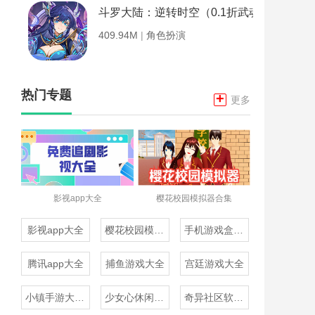
斗罗大陆：逆转时空（0.1折武魂觉醒）
409.94M
|
角色扮演
热门专题
+
更多
影视app大全
樱花校园模拟器合集
影视app大全
樱花校园模拟器合集
手机游戏盒子大全
腾讯app大全
捕鱼游戏大全
宫廷游戏大全
小镇手游大全免费下载
少女心休闲游戏推荐
奇异社区软件合集