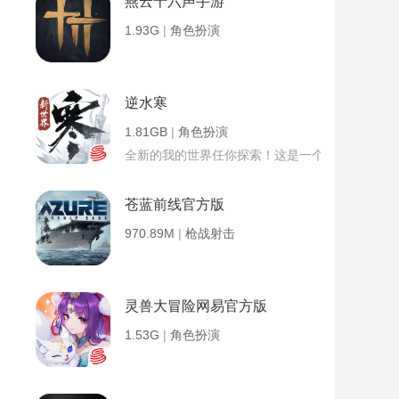
燕云十六声手游
1.93G
|
角色扮演
逆水寒
1.81GB
|
角色扮演
全新的我的世界任你探索！这是一个小提示字段。
苍蓝前线官方版
970.89M
|
枪战射击
灵兽大冒险网易官方版
1.53G
|
角色扮演