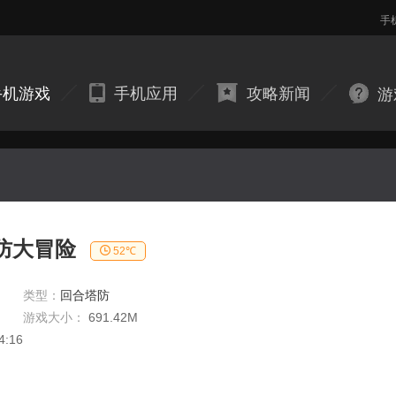
手
手机游戏
手机应用
攻略新闻
游
防大冒险
52℃
类型：
回合塔防
游戏大小：
691.42M
4:16