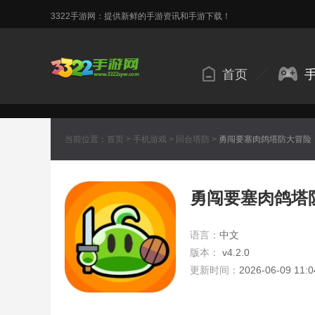
3322手游网：提供新鲜的手游资讯和手游下载！
首页
当前位置：
首页
>
手机游戏
>
回合塔防
>
勇闯要塞肉鸽塔防大冒险
勇闯要塞肉鸽塔
语言：
中文
版本：
v4.2.0
更新时间：
2026-06-09 11:0