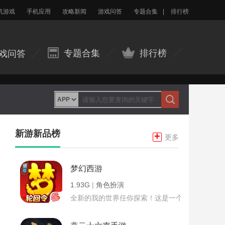
机游戏
手机应用
攻略新闻
游戏问答
专题合集
|
排行榜
专题合集
排行榜
戏问答
新游新品榜
+
更多
梦幻西游
1.93G
|
角色扮演
全新的我的世界任你探索！这是一个小提示字段。