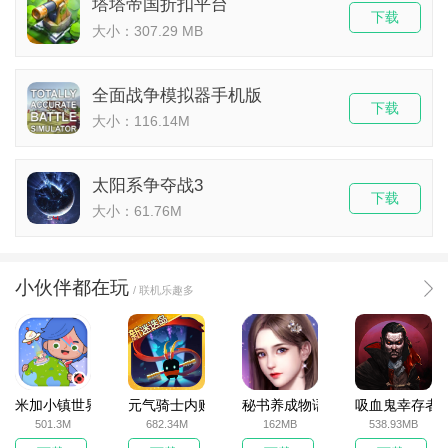
塔塔帝国折扣平台
下载
大小：307.29 MB
全面战争模拟器手机版
下载
大小：116.14M
太阳系争夺战3
下载
大小：61.76M
小伙伴都在玩
/ 联机乐趣多
米加小镇世界2025官方版
元气骑士内购破解版
秘书养成物语
吸血鬼幸存者
501.3M
682.34M
162MB
538.93MB