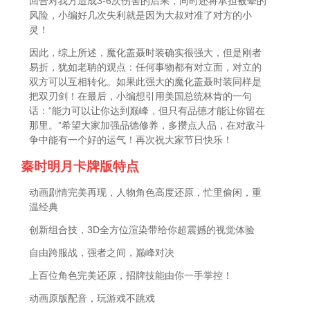
回合对我方造成3-6次伤害的后果，同时还将承担被晕的
风险，小编好几次失利就是因为大叔对准了对方的小
灵！
因此，综上所述，魔化盖聂时装确实很强大，但是刚者
易折，犹如老聃的观点：任何事物都有对立面，对立的
双方可以互相转化。如果此强大的魔化盖聂时装同样是
把双刃剑！在最后，小编想引用美国总统林肯的一句
话：“能力可以让你达到巅峰，但只有品德才能让你留在
那里。”希望大家加强品德修养，多攒点人品，在对敌斗
争中能有一个好的运气！再次祝大家节日快乐！
秦时明月卡牌版特点
动画剧情完美再现，人物角色高度还原，忙里偷闲，重
温经典
创新组合技，3D全方位渲染带给你超震撼的视觉体验
自由跨服战，强者之间，巅峰对决
上百位角色完美还原，招牌技能由你一手掌控！
动画原版配音，玩游戏不跳戏