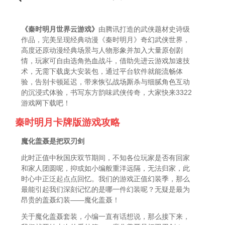
《秦时明月世界云游戏》
由腾讯打造的武侠题材史诗级
作品，完美呈现经典动漫《秦时明月》奇幻武侠世界，
高度还原动漫经典场景与人物形象并加入大量原创剧
情，玩家可自由选角热血战斗，借助先进云游戏加速技
术，无需下载庞大安装包，通过平台软件就能流畅体
验，告别卡顿延迟，带来恢弘战场厮杀与细腻角色互动
的沉浸式体验，书写东方韵味武侠传奇，大家快来3322
游戏网下载吧！
秦时明月卡牌版游戏攻略
魔化盖聂是把双刃剑
此时正值中秋国庆双节期间，不知各位玩家是否有回家
和家人团圆呢，抑或如小编般重洋远隔，无法归家，此
时心中正泛起点点回忆。我们的游戏正值幻装季，那么
最能引起我们深刻记忆的是哪一件幻装呢？无疑是最为
昂贵的盖聂幻装——魔化盖聂！
关于魔化盖聂套装，小编一直有话想说，那么接下来，