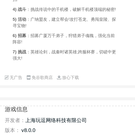
4) 战斗
：挑战传说中的千机楼，破解千机楼顶端的秘密!
5) 活动
：广纳盟友，建立帮会!攻打苍龙、勇闯皇陵、探
寻宝物!
6) 招募
：招募广厦万千弟子，狩猎弟子魂魄，强化当前
阵容!
7) 挑战
：英雄论剑，战秦时诸英雄;跨服杯赛，切磋中更
强大!
无广告
免谷歌商店
放心下载
游戏信息
开发者：
上海玩逗网络科技有限公司
版本：
v8.0.0