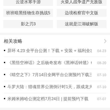
云逆水寒手游
火柴人战争遗产无敌版
班班暗黑怪物生存挑战5
边境检察官中文版
影之刃3
这就是江湖破解版
相关攻略
异环 4.23 全平台公测！下载 + 安装 + 福利全攻略，
04-23
《黑悟空神话》之后杨奇发布《黑神话钟馗》CG！预告
08-20
《晴空之下》7月14日全网平台公测预约下载三端同步
07-10
斗罗大陆：猎魂世界公测倒计时1天，跟成龙大哥一起
07-10
米姆米姆哈公测定档7月24日 | 提前预约下载
07-07