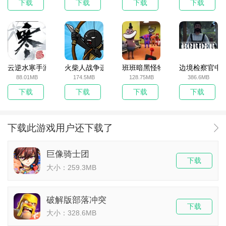
下载
下载
下载
下载
云逆水寒手游
火柴人战争遗产无敌版
班班暗黑怪物生存挑战5
边境检察官中
88.01MB
174.5MB
128.75MB
386.6MB
下载
下载
下载
下载
下载此游戏用户还下载了
巨像骑士团
下载
大小：259.3MB
破解版部落冲突
下载
大小：328.6MB