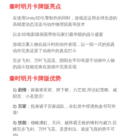
秦时明月卡牌版亮点
在使用Unity3D引擎制作的同时，游戏还运用全球先进的
高精度动态渲染与动作物理拟真等技术
以全3D电影级画面带给玩家们最华丽的战斗盛宴
游戏注重人物在战斗时的动作表现，以一招一式的拟真
动作完美还原了动画中的真实打斗
百步飞剑、万叶飞花流、阴阳合手印等源于动画中人物
的战斗技能也将在游戏中完美呈现
秦时明月卡牌版优势
1) 剧情
：探索将军府、胯下桥、六艺馆;拜访妃雪阁、咸
阳宫、小圣贤庄!
2) 百家
：投身诸子百家战队，在乱世中挥洒热血书写华
章!
3) 技能
：领略渊虹、天问、破阵霸王枪的锋利与威力;目
睹百步飞剑、万叶飞花、圣贤剑法、凌波飞燕的势不可
挡!