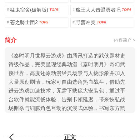
猛鬼宿舍(破解版)
魔王大人击退勇者吧
#
#
TOP3
TOP4
苍之骑士团2
野蛮冲突
#
#
TOP5
TOP6
简介
内容简介 >
《秦时明月世界云游戏》由腾讯打造的武侠题材史
诗级作品，完美呈现经典动漫《秦时明月》奇幻武
侠世界，高度还原动漫经典场景与人物形象并加入
大量原创剧情，玩家可自由选角热血战斗，借助先
进云游戏加速技术，无需下载庞大安装包，通过平
台软件就能流畅体验，告别卡顿延迟，带来恢弘战
场厮杀与细腻角色互动的沉浸式体验，书写东方韵
味武侠传奇
正文