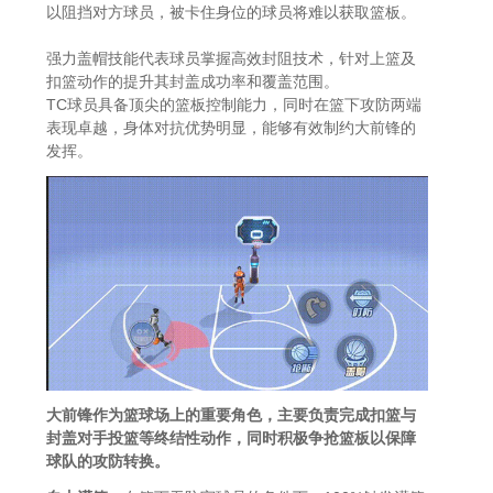
以阻挡对方球员，被卡住身位的球员将难以获取篮板。
强力盖帽技能代表球员掌握高效封阻技术，针对上篮及
扣篮动作的提升其封盖成功率和覆盖范围。
TC球员具备顶尖的篮板控制能力，同时在篮下攻防两端
表现卓越，身体对抗优势明显，能够有效制约大前锋的
发挥。
大前锋作为篮球场上的重要角色，主要负责完成扣篮与
封盖对手投篮等终结性动作，同时积极争抢篮板以保障
球队的攻防转换。