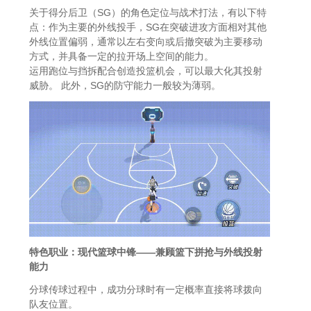
关于得分后卫（SG）的角色定位与战术打法，有以下特
点：作为主要的外线投手，SG在突破进攻方面相对其他
外线位置偏弱，通常以左右变向或后撤突破为主要移动
方式，并具备一定的拉开场上空间的能力。
运用跑位与挡拆配合创造投篮机会，可以最大化其投射
威胁。 此外，SG的防守能力一般较为薄弱。
特色职业：现代篮球中锋——兼顾篮下拼抢与外线投射
能力
分球传球过程中，成功分球时有一定概率直接将球拨向
队友位置。