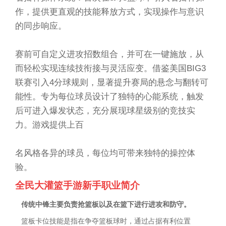
作，提供更直观的技能释放方式，实现操作与意识
的同步响应。
赛前可自定义进攻招数组合，并可在一键施放，从
而轻松实现连续技衔接与灵活应变。借鉴美国BIG3
联赛引入4分球规则，显著提升赛局的悬念与翻转可
能性。专为每位球员设计了独特的心能系统，触发
后可进入爆发状态，充分展现球星级别的竞技实
力。游戏提供上百
名风格各异的球员，每位均可带来独特的操控体
验。
全民大灌篮手游新手职业简介
传统中锋主要负责抢篮板以及在篮下进行进攻和防守。
篮板卡位技能是指在争夺篮板球时，通过占据有利位置