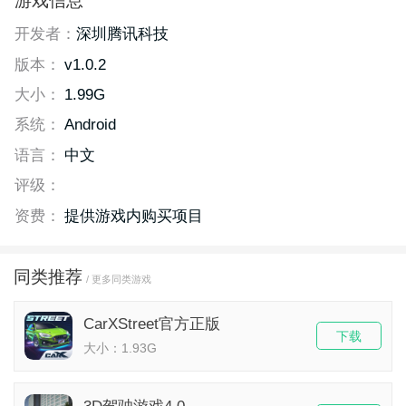
游戏信息
开发者：
深圳腾讯科技
版本：
v1.0.2
大小：
1.99G
系统：
Android
语言：
中文
评级：
资费：
提供游戏内购买项目
同类推荐
/ 更多同类游戏
CarXStreet官方正版
下载
大小：1.93G