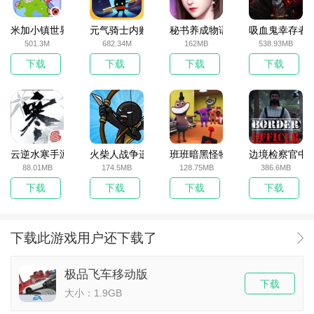
米加小镇世界2025官方版
元气骑士内购破解版
秘书养成物语
吸血鬼幸存者
501.3M
682.34M
162MB
538.93MB
下载
下载
下载
下载
云逆水寒手游
火柴人战争遗产无敌版
班班暗黑怪物生存挑战5
边境检察官中
88.01MB
174.5MB
128.75MB
386.6MB
下载
下载
下载
下载
下载此游戏用户还下载了
极品飞车移动版
下载
大小：1.9GB