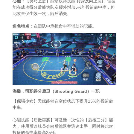
心能：
【灵巧上篮】能够获得技能[转身反向上篮]，该技
能在成功得分后能为队友额外增加5%的投篮命中率，但
此效果仅生效一次，随后消失。
角色特点
：在团队中承担命中率辅助的职能。
海馨，司职得分后卫（Shooting Guard）一职
【倔强少女】天赋能够在空位状态下提升15%的投篮命
中率。
心能技能【后撤突袭】可激活一次性的【后撤三分】能
力，使用后该球员会向后跳跃并迅速出手，同时将此次
投篮的命中率提高25%。