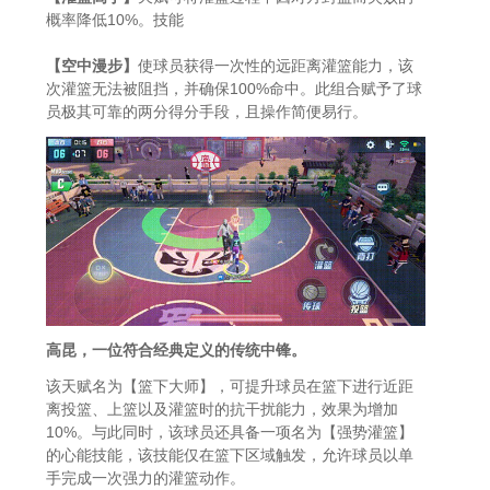
概率降低10%。技能
【空中漫步】
使球员获得一次性的远距离灌篮能力，该
次灌篮无法被阻挡，并确保100%命中。此组合赋予了球
员极其可靠的两分得分手段，且操作简便易行。
高昆，一位符合经典定义的传统中锋。
该天赋名为【篮下大师】，可提升球员在篮下进行近距
离投篮、上篮以及灌篮时的抗干扰能力，效果为增加
10%。与此同时，该球员还具备一项名为【强势灌篮】
的心能技能，该技能仅在篮下区域触发，允许球员以单
手完成一次强力的灌篮动作。