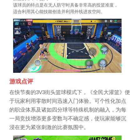
该球员的特点是在无人防守时具备非常高的投篮准度，
适合利用其心能技能创造并利用外线进攻空间。
游戏点评
在快节奏的3V3街头篮球模式下，《全民大灌篮》便
于玩家利用零散时间迅速入门体验。可个性化加点
的职业体系及诸如四分球等特殊机制的融入，为每
一局竞技增添更多变数与不确定感，使玩家能够沉
浸在更为紧张刺激的比赛氛围中。