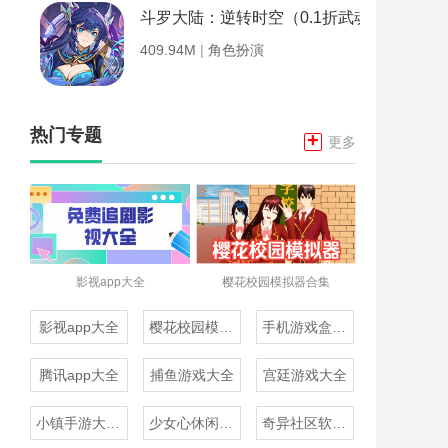
斗罗大陆：逆转时空（0.1折武魂觉醒）
409.94M
|
角色扮演
热门专题
+
更多
影视app大全
樱花校园模拟器合集
影视app大全
樱花校园模拟器合集
手机游戏盒子大全
腾讯app大全
捕鱼游戏大全
宫廷游戏大全
小镇手游大全免费下载
少女心休闲游戏推荐
奇异社区软件合集