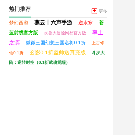
热门推荐
+
更多
燕云十六声手游
梦幻西游
逆水寒
苍
率土
蓝前线官方版
灵兽大冒险网易官方版
之滨
微微三国幻想三国名将0.1折
上古修
玄影0.1折盗帅送真充版
仙0.1折
斗罗大
陆：逆转时空（0.1折武魂觉醒）