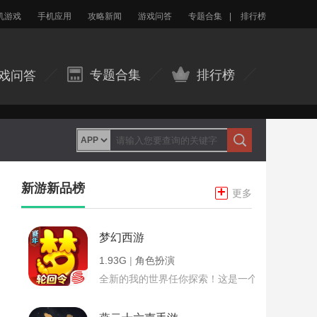
机游戏
手机应用
攻略新闻
游戏问答
专题合集
|
排行榜
专题合集
排行榜
戏问答
新游新品榜
+
更多
梦幻西游
1.93G
|
角色扮演
全新的我的世界任你探索！这是一个小提示字段。