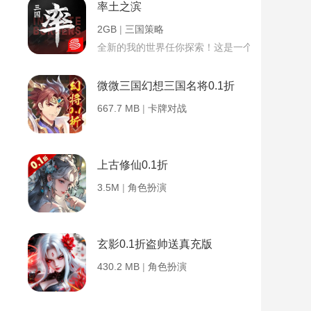
率土之滨
2GB
|
三国策略
全新的我的世界任你探索！这是一个小提示字段。
微微三国幻想三国名将0.1折
667.7 MB
|
卡牌对战
上古修仙0.1折
3.5M
|
角色扮演
玄影0.1折盗帅送真充版
430.2 MB
|
角色扮演