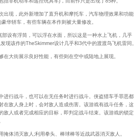
(包括非机动车和遥控玩具车)，而前作只是出现了85种。
次出现，此外新增加了直升机和摩托车，汽车物理效果和功能
的豪华轿车，有些车辆在本作则被大量修改。
机，底部设有浮筒，可以浮在水面，所以这是一种水上飞机，几乎
现该作的TheSkimmer设计几乎和3代中的渡渡鸟飞机雷同。
够在大街展示良好性能，有些则在空中或陆地上展现。
中进行战斗，也可以在无任务时进行战斗。侠盗猎车手罪恶都
射在敌人身上时，会对敌人造成伤害。该游戏有战斗任务，这
的敌人或者完成相应的目标，即判定战斗结束。该游戏的锁定
。
用掩体消灭敌人;利用拳头、棒球棒等近战武器消灭敌人。