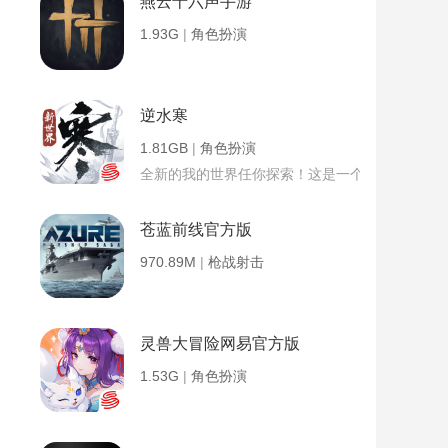
燕云十六声手游
1.93G
|
角色扮演
逆水寒
1.81GB
|
角色扮演
全新的我的世界任你探索！这是一个小提示字段。
苍蓝前线官方版
970.89M
|
枪战射击
灵兽大冒险网易官方版
1.53G
|
角色扮演