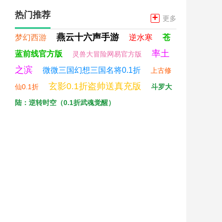
热门推荐
+
更多
燕云十六声手游
梦幻西游
逆水寒
苍
率土
蓝前线官方版
灵兽大冒险网易官方版
之滨
微微三国幻想三国名将0.1折
上古修
玄影0.1折盗帅送真充版
仙0.1折
斗罗大
陆：逆转时空（0.1折武魂觉醒）