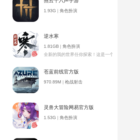
燕云十六声手游
1.93G
|
角色扮演
逆水寒
1.81GB
|
角色扮演
全新的我的世界任你探索！这是一个小提示字段。
苍蓝前线官方版
970.89M
|
枪战射击
灵兽大冒险网易官方版
1.53G
|
角色扮演