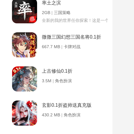
率土之滨
2GB
|
三国策略
全新的我的世界任你探索！这是一个小提示字段。
微微三国幻想三国名将0.1折
667.7 MB
|
卡牌对战
上古修仙0.1折
3.5M
|
角色扮演
玄影0.1折盗帅送真充版
430.2 MB
|
角色扮演