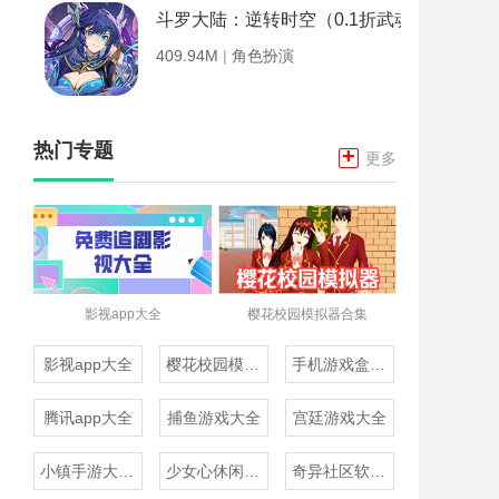
斗罗大陆：逆转时空（0.1折武魂觉醒）
409.94M
|
角色扮演
热门专题
+
更多
影视app大全
樱花校园模拟器合集
影视app大全
樱花校园模拟器合集
手机游戏盒子大全
腾讯app大全
捕鱼游戏大全
宫廷游戏大全
小镇手游大全免费下载
少女心休闲游戏推荐
奇异社区软件合集