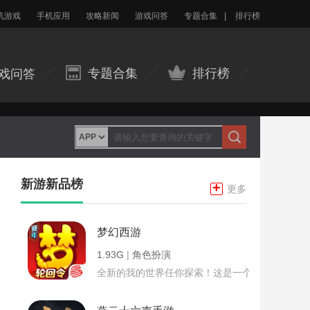
机游戏
手机应用
攻略新闻
游戏问答
专题合集
|
排行榜
专题合集
排行榜
戏问答
新游新品榜
+
更多
梦幻西游
1.93G
|
角色扮演
全新的我的世界任你探索！这是一个小提示字段。