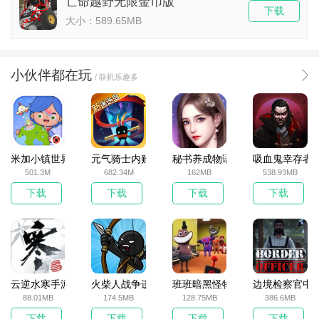
亡命越野无限金币版
下载
大小：589.65MB
小伙伴都在玩
/ 联机乐趣多
米加小镇世界2025官方版
元气骑士内购破解版
秘书养成物语
吸血鬼幸存者
501.3M
682.34M
162MB
538.93MB
下载
下载
下载
下载
云逆水寒手游
火柴人战争遗产无敌版
班班暗黑怪物生存挑战5
边境检察官中
88.01MB
174.5MB
128.75MB
386.6MB
下载
下载
下载
下载