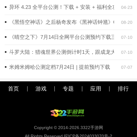
异环 4.23 全平台公测！下载 + 安装 + 福利全攻略，
04-23
《黑悟空神话》之后杨奇发布《黑神话钟馗》CG！预告
08-20
《晴空之下》7月14日全网平台公测预约下载三端同步
07-10
斗罗大陆：猎魂世界公测倒计时1天，跟成龙大哥一起
07-10
米姆米姆哈公测定档7月24日 | 提前预约下载
07-07
首页
游戏
专题
应用
排行
Copyright © 2014-2026.3322手游网
All Rights Reserved 皖ICP备2024033070号-2