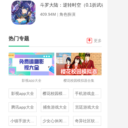
斗罗大陆：逆转时空（0.1折武魂觉醒）
409.94M
|
角色扮演
热门专题
+
更多
影视app大全
樱花校园模拟器合集
影视app大全
樱花校园模拟器合集
手机游戏盒子大全
腾讯app大全
捕鱼游戏大全
宫廷游戏大全
小镇手游大全免费下载
少女心休闲游戏推荐
奇异社区软件合集