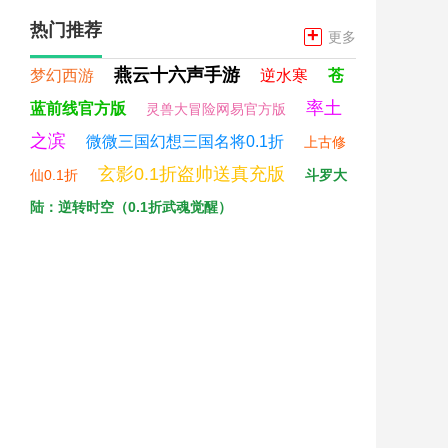
热门推荐
+
更多
燕云十六声手游
梦幻西游
逆水寒
苍
率土
蓝前线官方版
灵兽大冒险网易官方版
之滨
微微三国幻想三国名将0.1折
上古修
玄影0.1折盗帅送真充版
仙0.1折
斗罗大
陆：逆转时空（0.1折武魂觉醒）