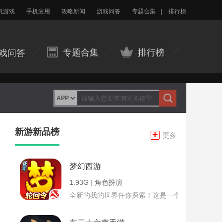
机游戏
手机应用
攻略新闻
游戏问答
专题合集
|
排行榜
专题合集
排行榜
戏问答
新游新品榜
+
更多
梦幻西游
1.93G
|
角色扮演
全新的我的世界任你探索！这是一个小提示字段。