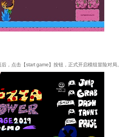
，点击【start game】按钮，正式开启模组冒险对局。