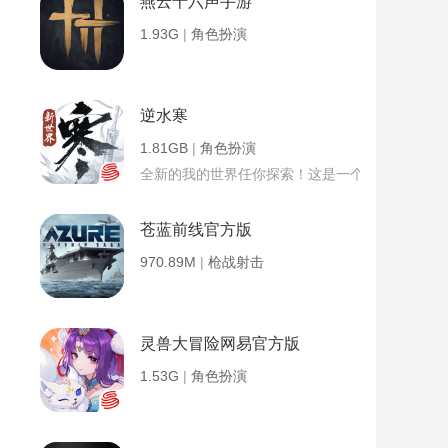
燕云十六声手游
1.93G
|
角色扮演
逆水寒
1.81GB
|
角色扮演
全新的我的世界任你探索！这是一个小提示字段。
苍蓝前线官方版
970.89M
|
枪战射击
灵兽大冒险网易官方版
1.53G
|
角色扮演