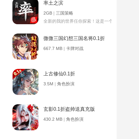
率土之滨
2GB
|
三国策略
全新的我的世界任你探索！这是一个小提示字段。
微微三国幻想三国名将0.1折
667.7 MB
|
卡牌对战
上古修仙0.1折
3.5M
|
角色扮演
玄影0.1折盗帅送真充版
430.2 MB
|
角色扮演