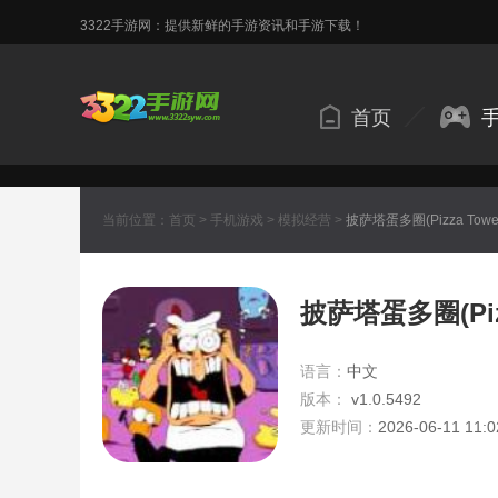
3322手游网：提供新鲜的手游资讯和手游下载！
首页
当前位置：
首页
>
手机游戏
>
模拟经营
>
披萨塔蛋多圈(Pizza Towe
披萨塔蛋多圈(Pizz
语言：
中文
版本：
v1.0.5492
更新时间：
2026-06-11 11:0