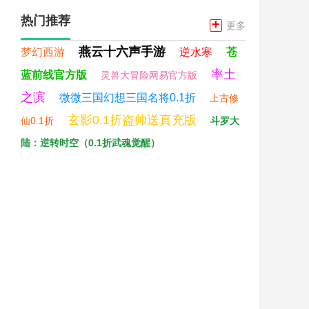
热门推荐
+
更多
燕云十六声手游
梦幻西游
逆水寒
苍
率土
蓝前线官方版
灵兽大冒险网易官方版
之滨
微微三国幻想三国名将0.1折
上古修
玄影0.1折盗帅送真充版
仙0.1折
斗罗大
陆：逆转时空（0.1折武魂觉醒）