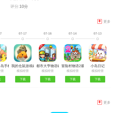
评分:
10分
+
更多
17
07-17
07-16
07-14
07-13
版
海岛手机版
我的仓鼠游戏破解版
都市大亨物语破解版
冒险村物语2最新版
小岛日记
经营
模拟经营
模拟经营
模拟经营
模拟经营
载
下载
下载
下载
下载
+
更多