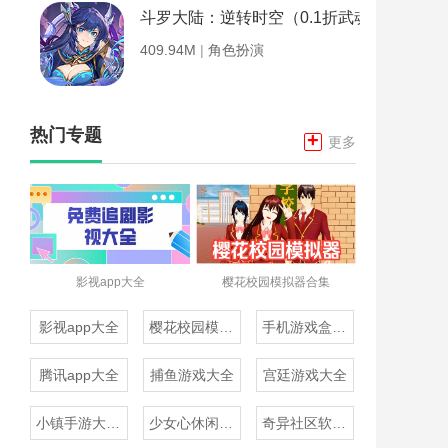
斗罗大陆：逆转时空（0.1折武魂觉醒）
409.94M
|
角色扮演
热门专题
+
更多
影视app大全
樱花校园模拟器合集
影视app大全
樱花校园模拟器合集
手机游戏盒子大全
腾讯app大全
捕鱼游戏大全
宫廷游戏大全
小镇手游大全免费下载
少女心休闲游戏推荐
奇异社区软件合集