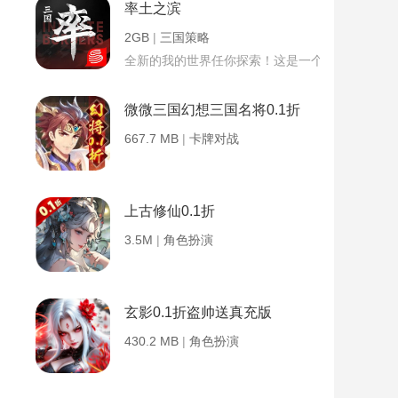
率土之滨
2GB
|
三国策略
全新的我的世界任你探索！这是一个小提示字段。
微微三国幻想三国名将0.1折
667.7 MB
|
卡牌对战
上古修仙0.1折
3.5M
|
角色扮演
玄影0.1折盗帅送真充版
430.2 MB
|
角色扮演