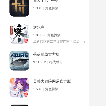
燕云十六声手游
1.93G
|
角色扮演
逆水寒
1.81GB
|
角色扮演
全新的我的世界任你探索！这是一个小提示字段。
苍蓝前线官方版
970.89M
|
枪战射击
灵兽大冒险网易官方版
1.53G
|
角色扮演