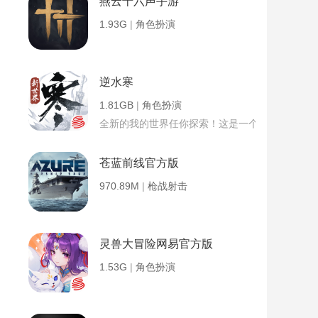
燕云十六声手游
1.93G
|
角色扮演
逆水寒
1.81GB
|
角色扮演
全新的我的世界任你探索！这是一个小提示字段。
苍蓝前线官方版
970.89M
|
枪战射击
灵兽大冒险网易官方版
1.53G
|
角色扮演