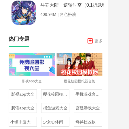
斗罗大陆：逆转时空（0.1折武魂觉醒）
409.94M
|
角色扮演
热门专题
+
更多
影视app大全
樱花校园模拟器合集
影视app大全
樱花校园模拟器合集
手机游戏盒子大全
腾讯app大全
捕鱼游戏大全
宫廷游戏大全
小镇手游大全免费下载
少女心休闲游戏推荐
奇异社区软件合集