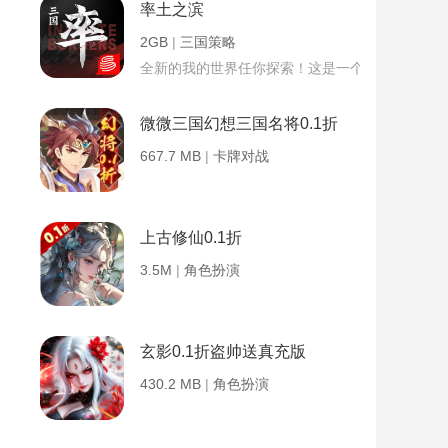
率土之滨
2GB
|
三国策略
全新的我的世界任你探索！这是一个小提示字段。
微微三国幻想三国名将0.1折
667.7 MB
|
卡牌对战
上古修仙0.1折
3.5M
|
角色扮演
玄影0.1折盗帅送真充版
430.2 MB
|
角色扮演