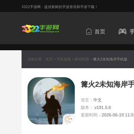
3322手游网：提供新鲜的手游资讯和手游下载！
首页
当前位置：
首页
>
手机游戏
>
模拟经营
>
篝火2未知海岸手机版
篝火2未知海岸
语言：
中文
版本：
v191.5.6
更新时间：
2026-06-19 11:0