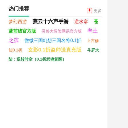
热门推荐
+
更多
燕云十六声手游
梦幻西游
逆水寒
苍
率土
蓝前线官方版
灵兽大冒险网易官方版
之滨
微微三国幻想三国名将0.1折
上古修
玄影0.1折盗帅送真充版
仙0.1折
斗罗大
陆：逆转时空（0.1折武魂觉醒）