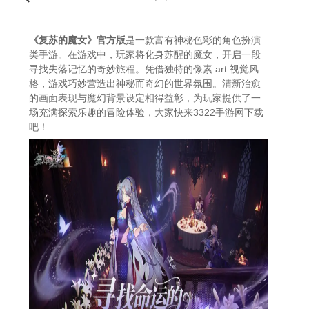
《复苏的魔女》官方版
是一款富有神秘色彩的角色扮演
类手游。在游戏中，玩家将化身苏醒的魔女，开启一段
寻找失落记忆的奇妙旅程。凭借独特的像素 art 视觉风
格，游戏巧妙营造出神秘而奇幻的世界氛围。清新治愈
的画面表现与魔幻背景设定相得益彰，为玩家提供了一
场充满探索乐趣的冒险体验，大家快来3322手游网下载
吧！