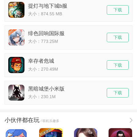
提灯与地下城b服
下载
大小：874.55 MB
绯色回响国际服
下载
大小：773.25M
幸存者危城
下载
大小：270.49M
黑暗城堡小米版
下载
大小：230.1M
小伙伴都在玩
/ 联机乐趣多