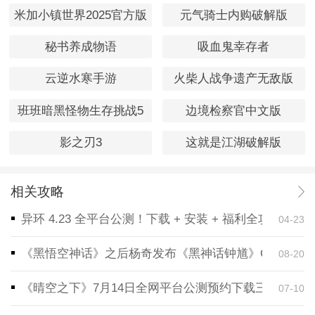
米加小镇世界2025官方版
元气骑士内购破解版
秘书养成物语
吸血鬼幸存者
云逆水寒手游
火柴人战争遗产无敌版
班班暗黑怪物生存挑战5
边境检察官中文版
影之刃3
这就是江湖破解版
相关攻略
异环 4.23 全平台公测！下载 + 安装 + 福利全攻略，
04-23
《黑悟空神话》之后杨奇发布《黑神话钟馗》CG！预告
08-20
《晴空之下》7月14日全网平台公测预约下载三端同步
07-10