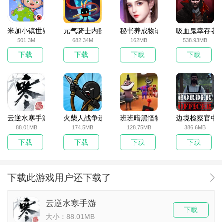
米加小镇世界2025官方版
元气骑士内购破解版
秘书养成物语
吸血鬼幸存者
501.3M
682.34M
162MB
538.93MB
下载
下载
下载
下载
云逆水寒手游
火柴人战争遗产无敌版
班班暗黑怪物生存挑战5
边境检察官中
88.01MB
174.5MB
128.75MB
386.6MB
下载
下载
下载
下载
下载此游戏用户还下载了
云逆水寒手游
下载
大小：88.01MB