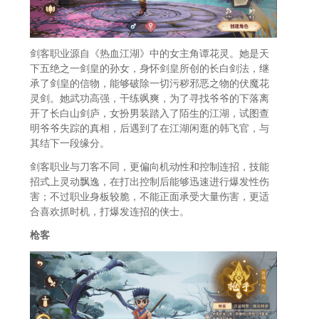
剑客职业源自《热血江湖》中的女主角谭花灵。她是天
下五绝之一剑皇的孙女，身怀剑皇所创的长白剑法，继
承了剑皇的信物，能够破除一切污秽邪恶之物的伏魔花
灵剑。她武功高强，干练飒爽，为了寻找爷爷的下落离
开了长白山剑庐，女扮男装踏入了陌生的江湖，试图查
明爷爷失踪的真相，后遇到了在江湖闲逛的韩飞官，与
其结下一段缘分。
剑客职业与刀客不同，更偏向机动性和控制连招，技能
招式上灵动飘逸，在打出控制后能够迅速进行爆发性伤
害；不过职业身板较脆，不能正面承受大量伤害，更适
合喜欢抓时机，打爆发连招的侠士。
枪客