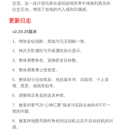
交流。这一设计使玩家在虚拟游戏世界中体验到真实的
社交互动，增强了游戏的代入感和归属感。
更新日志
v2.25.25版本
1、增加金锭捐献，奖励与元宝捐献一致。
2、神兵升阶属性与升级属性拆分显示。
3、整体调整角色、宠物群攻目标数。
4、整体调整勇士怪密度。
5、整体部分活动奖励，包括嘉年华、试练塔、个人首
领、悬赏、成就奖励等。
6、调整商店售卖的道具种类。
7、修复剑客气功“心神汇聚”描述与实际生效BUFF不一
致的问题。
8、修复跨地图寻路时角色到达挂机点后不自动挂机的问
题。