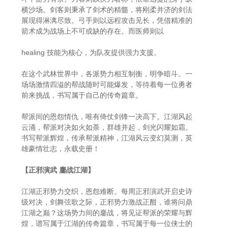
横沙场。剑客则秉承了剑术的精髓，将刚柔并济的剑法
展现得淋漓尽致。弓手则以远程攻击见长，凭借精准的
箭术成为战场上不可或缺的存在。而医师则以
healing 技能为核心，为队友提供强力支援。
在这个武林世界中，各派势力相互制衡，明争暗斗。一
场场激情四溢的帮战随时可能爆发，等待着每一位勇者
前来挑战，书写属于自己的传奇篇章。
帮派间的恩怨情仇，唯有倚仗剑锋一决高下。江湖风起
云涌，帮派对决如火如荼，群雄并起，剑光闪耀如霜。
书写帮派辉煌，传承帮派精神，江湖风云变幻莫测，英
雄豪情壮志，永载史册！
【正邪演武 鏖战江湖】
江湖正邪势力交织，恩怨难断。每周正邪演武开启史诗
级对决，剑舞弦歌之际，正邪势力激战正酣，谁将问鼎
江湖之巅？这场势力间的鏖战，将见证帮派的荣耀与辉
煌，谱写属于江湖的传奇篇章，书写属于每一位侠士的