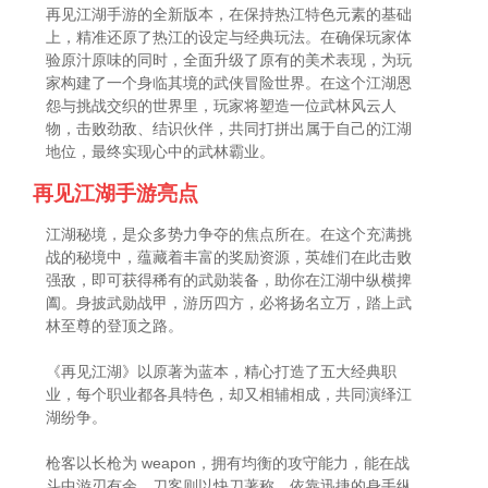
再见江湖手游的全新版本，在保持热江特色元素的基础
上，精准还原了热江的设定与经典玩法。在确保玩家体
验原汁原味的同时，全面升级了原有的美术表现，为玩
家构建了一个身临其境的武侠冒险世界。在这个江湖恩
怨与挑战交织的世界里，玩家将塑造一位武林风云人
物，击败劲敌、结识伙伴，共同打拼出属于自己的江湖
地位，最终实现心中的武林霸业。
再见江湖手游亮点
江湖秘境，是众多势力争夺的焦点所在。在这个充满挑
战的秘境中，蕴藏着丰富的奖励资源，英雄们在此击败
强敌，即可获得稀有的武勋装备，助你在江湖中纵横捭
阖。身披武勋战甲，游历四方，必将扬名立万，踏上武
林至尊的登顶之路。
《再见江湖》以原著为蓝本，精心打造了五大经典职
业，每个职业都各具特色，却又相辅相成，共同演绎江
湖纷争。
枪客以长枪为 weapon，拥有均衡的攻守能力，能在战
斗中游刃有余。刀客则以快刀著称，依靠迅捷的身手纵