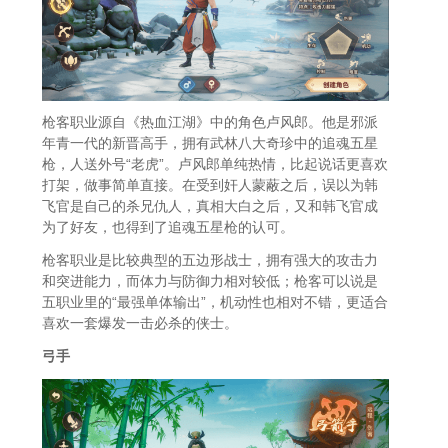
枪客职业源自《热血江湖》中的角色卢风郎。他是邪派
年青一代的新晋高手，拥有武林八大奇珍中的追魂五星
枪，人送外号“老虎”。卢风郎单纯热情，比起说话更喜欢
打架，做事简单直接。在受到奸人蒙蔽之后，误以为韩
飞官是自己的杀兄仇人，真相大白之后，又和韩飞官成
为了好友，也得到了追魂五星枪的认可。
枪客职业是比较典型的五边形战士，拥有强大的攻击力
和突进能力，而体力与防御力相对较低；枪客可以说是
五职业里的“最强单体输出”，机动性也相对不错，更适合
喜欢一套爆发一击必杀的侠士。
弓手