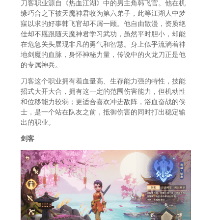
刀客职业源自《热血江湖》中的男主角韩飞官。他在机
缘巧合之下被天魔神君收为第六弟子，此等江湖人中梦
寐以求的好事韩飞官却不屑一顾。他自由散漫，资质绝
佳却不愿跟随天魔神君学习武功，虽然平时胆小，却能
在危急关头展现非凡的勇气和智慧。身上似乎流淌着神
地剑魔的血脉，身怀神秘力量，传说中的火龙刀正是他
的专属神兵。
刀客这个职业拥有着血量高、生存能力强的特性，技能
招式大开大合，拥有这一定的范围伤害能力，但机动性
和位移能力较弱；更适合喜欢冲进敌阵，浴血奋战的侠
士，是一个站在队友之前，抵御伤害的同时打出稳定输
出的职业。
剑客