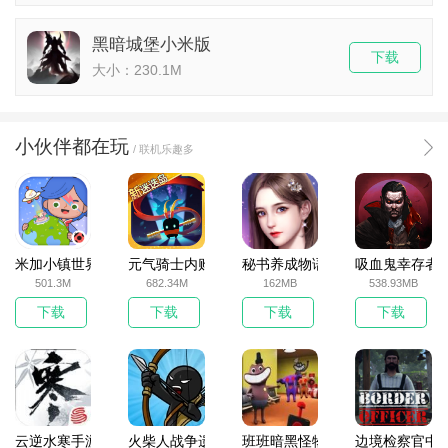
黑暗城堡小米版
下载
大小：230.1M
小伙伴都在玩
/ 联机乐趣多
米加小镇世界2025官方版
元气骑士内购破解版
秘书养成物语
吸血鬼幸存者
501.3M
682.34M
162MB
538.93MB
下载
下载
下载
下载
云逆水寒手游
火柴人战争遗产无敌版
班班暗黑怪物生存挑战5
边境检察官中