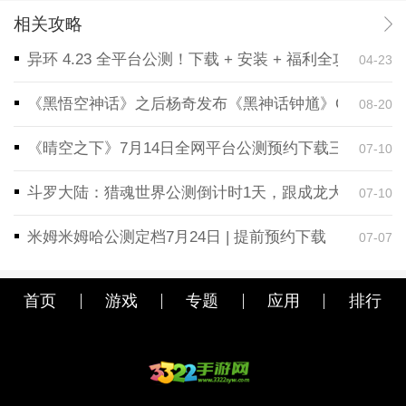
相关攻略
异环 4.23 全平台公测！下载 + 安装 + 福利全攻略，
04-23
《黑悟空神话》之后杨奇发布《黑神话钟馗》CG！预告
08-20
《晴空之下》7月14日全网平台公测预约下载三端同步
07-10
斗罗大陆：猎魂世界公测倒计时1天，跟成龙大哥一起
07-10
米姆米姆哈公测定档7月24日 | 提前预约下载
07-07
首页
游戏
专题
应用
排行