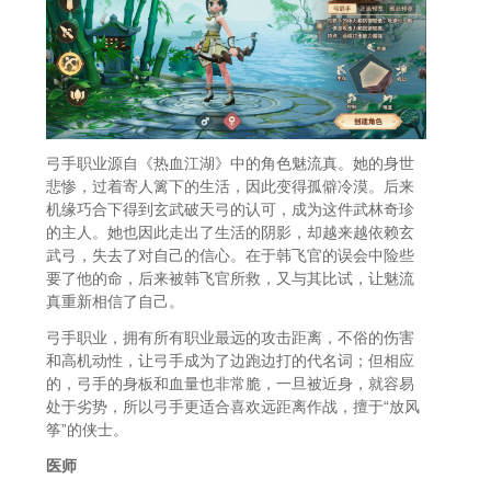
弓手职业源自《热血江湖》中的角色魅流真。她的身世
悲惨，过着寄人篱下的生活，因此变得孤僻冷漠。后来
机缘巧合下得到玄武破天弓的认可，成为这件武林奇珍
的主人。她也因此走出了生活的阴影，却越来越依赖玄
武弓，失去了对自己的信心。在于韩飞官的误会中险些
要了他的命，后来被韩飞官所救，又与其比试，让魅流
真重新相信了自己。
弓手职业，拥有所有职业最远的攻击距离，不俗的伤害
和高机动性，让弓手成为了边跑边打的代名词；但相应
的，弓手的身板和血量也非常脆，一旦被近身，就容易
处于劣势，所以弓手更适合喜欢远距离作战，擅于“放风
筝”的侠士。
医师