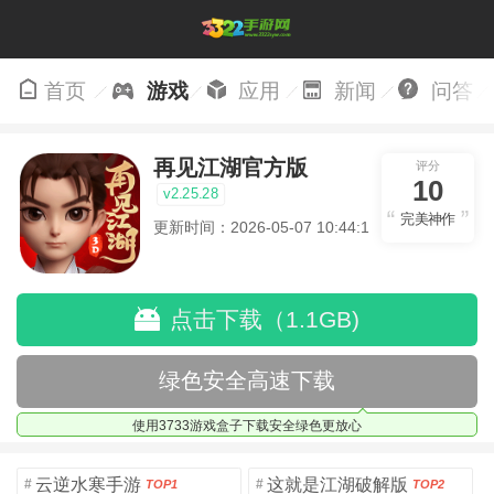
首页
游戏
应用
新闻
问答
再见江湖官方版
评分
10
v2.25.28
完美神作
更新时间：2026-05-07 10:44:13
点击下载（1.1GB)
绿色安全高速下载
使用3733游戏盒子下载安全绿色更放心
云逆水寒手游
这就是江湖破解版
#
#
TOP1
TOP2