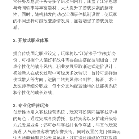
常任务及悬赏任务等多个层次的内容，涵盖了江湖恩怨
与奇闻轶事等丰富题材，大大提升了游戏探索的趣味
性。同时，随机触发的动态江湖事件机制设置，使玩家
的不同选择可能改变剧情发展，显著增强了游戏沉浸
感。
2. 开放式职业体系
摒弃传统固定职业设定，玩家将以"江湖浪子"为初始身
份，可根据个人偏好和战斗需要自由搭配技能组合，形
成个性化的战斗风格。职业发展采取渐进式进阶设计，
初始新人在成长过程中可经历多次转职，首转可选择游
侠或散人等方向，进阶二转则延伸出剑客、枪豪、术士
及医师等细分职业，每个分支均配置独特的技能树系统
和个性化的成长路线。
3. 专业化经营玩法
创新性地引入客栈经营系统，玩家可扮演同福客栈掌柜
的角色，通过完成各类委托、接待宾客以及扩建升级等
方式发展业务；还可参与客栈排名争夺战，与其他玩家
角逐"人气最佳客栈"的荣誉头衔。同时设置的龙门镖局玩
法支持两种迥异的发展路径：既可通过押镖护卫获取稳