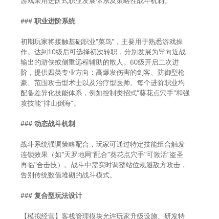
游戏采用进阶式职业发展体系及策略性战斗机制。
### 职业进阶系统
初期玩家将接触基础职业"菜鸟"，主要用于熟悉游戏操
作。达到10级后可选择初次转职，分别发展为导向近战
输出的游侠或侧重远程辅助的散人。60级开启二次进
阶，提供四类专业方向：高爆发伤害的剑客、防御型枪
豪、范围攻击型术士以及治疗型医师。每个进阶职业均
配备差异化技能体系，例如控制类招式"葵花点穴手"和强
攻技能"排山倒海"。
### 动态战斗机制
战斗系统强调策略配合，玩家可通过特定技能组合触发
连锁效果（如"天罗地网"配合"葵花点穴手"可激活"盗圣
再临"合击技）。战斗中需实时调整站位规避敌方攻击，
告别传统数值堆砌的战斗模式。
### 复合型玩法设计
【模拟经营】客栈管理模块允许玩家升级设施、研发特