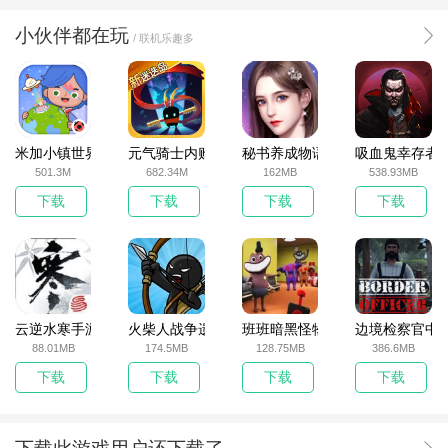
小伙伴都在玩
/ 联机乐趣多
米加小镇世界2025官方版
元气骑士内购破解版
秘书养成物语
吸血鬼幸存者
501.3M
682.34M
162MB
538.93MB
下载
下载
下载
下载
云逆水寒手游
火柴人战争遗产无敌版
班班暗黑怪物生存挑战5
边境检察官中
88.01MB
174.5MB
128.75MB
386.6MB
下载
下载
下载
下载