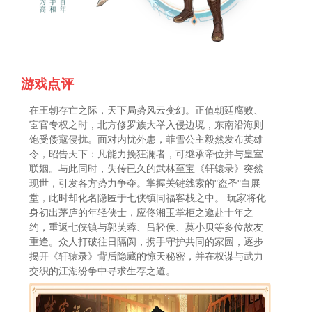
游戏点评
在王朝存亡之际，天下局势风云变幻。正值朝廷腐败、
宦官专权之时，北方修罗族大举入侵边境，东南沿海则
饱受倭寇侵扰。面对内忧外患，菲雪公主毅然发布英雄
令，昭告天下：凡能力挽狂澜者，可继承帝位并与皇室
联姻。与此同时，失传已久的武林至宝《轩辕录》突然
现世，引发各方势力争夺。掌握关键线索的"盗圣"白展
堂，此时却化名隐匿于七侠镇同福客栈之中。 玩家将化
身初出茅庐的年轻侠士，应佟湘玉掌柜之邀赴十年之
约，重返七侠镇与郭芙蓉、吕轻侯、莫小贝等多位故友
重逢。众人打破往日隔阂，携手守护共同的家园，逐步
揭开《轩辕录》背后隐藏的惊天秘密，并在权谋与武力
交织的江湖纷争中寻求生存之道。