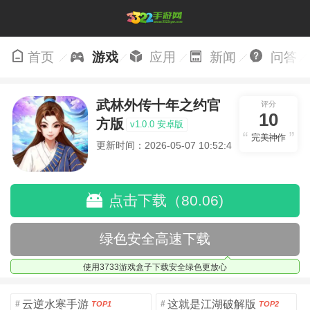
首页
游戏
应用
新闻
问答
武林外传十年之约官
评分
10
方版
v1.0.0 安卓版
完美神作
更新时间：2026-05-07 10:52:41
点击下载（80.06)
绿色安全高速下载
使用3733游戏盒子下载安全绿色更放心
云逆水寒手游
这就是江湖破解版
#
#
TOP1
TOP2