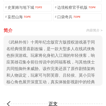
史莱姆与地下城
边境检察官手机版
#
#
TOP3
TOP4
妄想山海
口袋奇兵
#
#
TOP5
TOP6
简介
内容简介 >
《武林外传》十周年纪念版官方版授权游戏基于同
名经典情景喜剧改编，是一款大型多人在线武侠角
色扮演游戏。玩家将化身初入江湖的年轻侠客，响
应英雄召集令前往传说中的同福客栈，与其他侠士
共同抵御外来威胁。该作完美还原了原作剧情架构
和人物设定，玩家可与郭芙蓉、吕轻侯、莫小贝等
核心角色展开深度互动，真实体验影视剧中的经典
情节与喜剧氛围，大家快来3322游戏网下载吧！
正文