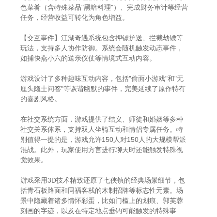
色菜肴（含特殊菜品"黑暗料理"）、完成财务审计等经营
任务，经营收益可转化为角色增益。
【交互事件】江湖奇遇系统包含押镖护送、拦截劫镖等
玩法，支持多人协作防御。系统会随机触发动态事件，
如捕快燕小六的送亲仪仗等情境式互动内容。
游戏设计了多种趣味互动内容，包括"偷面小游戏"和"无
厘头隐士问答"等诙谐幽默的事件，完美延续了原作特有
的喜剧风格。
在社交系统方面，游戏提供了结义、师徒和婚姻等多种
社交关系体系，支持双人坐骑互动和情侣专属任务。特
别值得一提的是，游戏允许150人对150人的大规模帮派
混战。此外，玩家使用方言进行聊天时还能触发特殊视
觉效果。
游戏采用3D技术精致还原了七侠镇的经典场景细节，包
括青石板路面和同福客栈的木制招牌等标志性元素。场
景中隐藏着诸多情怀彩蛋，比如门槛上的划痕、郭芙蓉
刻画的字迹，以及在特定地点垂钓可能触发的特殊事