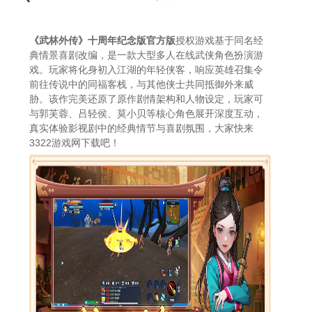
《武林外传》十周年纪念版官方版
授权游戏基于同名经
典情景喜剧改编，是一款大型多人在线武侠角色扮演游
戏。玩家将化身初入江湖的年轻侠客，响应英雄召集令
前往传说中的同福客栈，与其他侠士共同抵御外来威
胁。该作完美还原了原作剧情架构和人物设定，玩家可
与郭芙蓉、吕轻侯、莫小贝等核心角色展开深度互动，
真实体验影视剧中的经典情节与喜剧氛围，大家快来
3322游戏网下载吧！