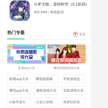
斗罗大陆：逆转时空（0.1折武魂觉醒）
409.94M
|
角色扮演
热门专题
+
更多
影视app大全
樱花校园模拟器合集
影视app大全
樱花校园模拟器合集
手机游戏盒子大全
腾讯app大全
捕鱼游戏大全
宫廷游戏大全
小镇手游大全免费下载
少女心休闲游戏推荐
奇异社区软件合集