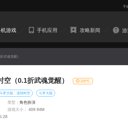
手
手机游戏
手机应用
攻略新闻
游
1折武魂觉醒）
空（0.1折武魂觉醒）
105℃
斗罗大陆：逆转时空
斗罗大陆
类型：
角色扮演
游戏大小：
409.94M
5:28