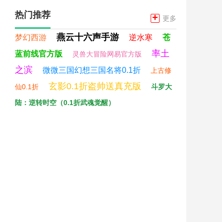
热门推荐
+
更多
燕云十六声手游
梦幻西游
逆水寒
苍
率土
蓝前线官方版
灵兽大冒险网易官方版
之滨
微微三国幻想三国名将0.1折
上古修
玄影0.1折盗帅送真充版
仙0.1折
斗罗大
陆：逆转时空（0.1折武魂觉醒）