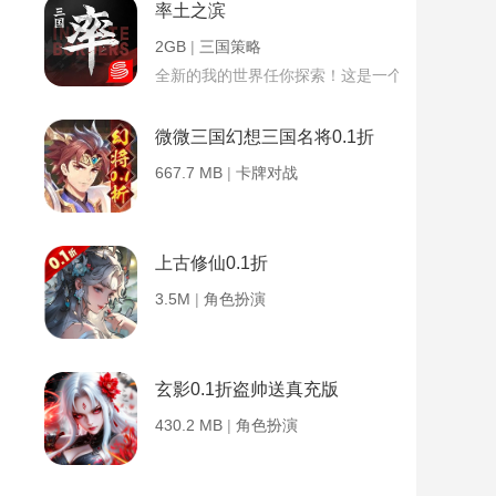
率土之滨
2GB
|
三国策略
全新的我的世界任你探索！这是一个小提示字段。
微微三国幻想三国名将0.1折
667.7 MB
|
卡牌对战
上古修仙0.1折
3.5M
|
角色扮演
玄影0.1折盗帅送真充版
430.2 MB
|
角色扮演