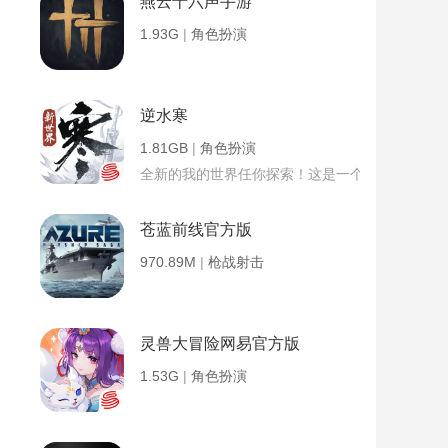
燕云十六声手游
1.93G
|
角色扮演
逆水寒
1.81GB
|
角色扮演
全新的我的世界任你探索！这是一个小提示字段。
苍蓝前线官方版
970.89M
|
枪战射击
灵兽大冒险网易官方版
1.53G
|
角色扮演