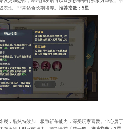
爆发更加恐怖，暴击触发后可以直接秒杀或打残敌方单位。不
战表现，非常适合长期培养。
推荐指数：5星
炸裂，酷炫特效加上极致斩杀能力，深受玩家喜爱。尘心属于
体肉盾敌人时比较吃力，前期开荒手感一般。
推荐指数：3星