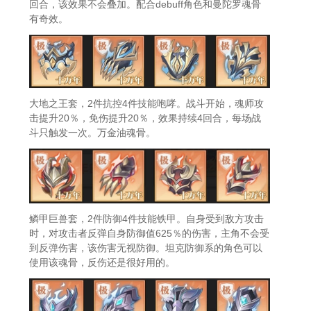
回合，该效果不会叠加。配合debuff角色和曼陀罗魂骨
有奇效。
大地之王套，2件抗控4件技能咆哮。战斗开始，魂师攻
击提升20％，免伤提升20％，效果持续4回合，每场战
斗只触发一次。万金油魂骨。
鳞甲巨兽套，2件防御4件技能铁甲。自身受到敌方攻击
时，对攻击者反弹自身防御值625％的伤害，主角不会受
到反弹伤害，该伤害无视防御。坦克防御系的角色可以
使用该魂骨，反伤还是很好用的。