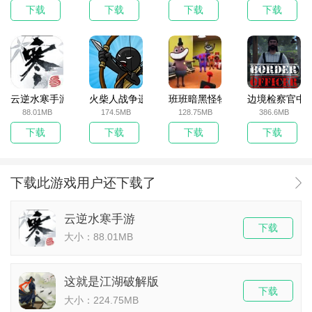
下载
下载
下载
下载
云逆水寒手游
火柴人战争遗产无敌版
班班暗黑怪物生存挑战5
边境检察官中
88.01MB
174.5MB
128.75MB
386.6MB
下载
下载
下载
下载
下载此游戏用户还下载了
云逆水寒手游
下载
大小：88.01MB
这就是江湖破解版
下载
大小：224.75MB