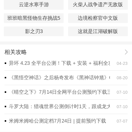
云逆水寒手游
火柴人战争遗产无敌版
班班暗黑怪物生存挑战5
边境检察官中文版
影之刃3
这就是江湖破解版
相关攻略
异环 4.23 全平台公测！下载 + 安装 + 福利全攻略，
04-23
《黑悟空神话》之后杨奇发布《黑神话钟馗》CG！预告
08-20
《晴空之下》7月14日全网平台公测预约下载三端同步
07-10
斗罗大陆：猎魂世界公测倒计时1天，跟成龙大哥一起
07-10
米姆米姆哈公测定档7月24日 | 提前预约下载
07-07