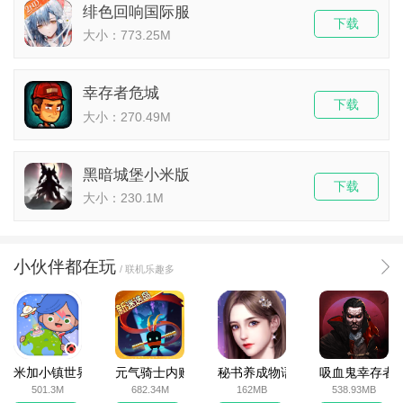
绯色回响国际服
下载
大小：773.25M
幸存者危城
下载
大小：270.49M
黑暗城堡小米版
下载
大小：230.1M
小伙伴都在玩
/ 联机乐趣多
米加小镇世界2025官方版
元气骑士内购破解版
秘书养成物语
吸血鬼幸存者
501.3M
682.34M
162MB
538.93MB