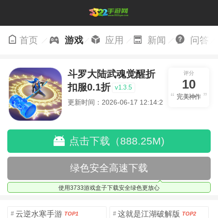
首页
游戏
应用
新闻
问答
斗罗大陆武魂觉醒折
评分
10
扣服0.1折
v1.3.5
完美神作
更新时间：2026-06-17 12:14:21
点击下载（888.25M)
绿色安全高速下载
使用3733游戏盒子下载安全绿色更放心
云逆水寒手游
这就是江湖破解版
#
#
TOP1
TOP2