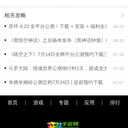
相关攻略
异环 4.23 全平台公测！下载 + 安装 + 福利全攻略，
04-23
《黑悟空神话》之后杨奇发布《黑神话钟馗》CG！预告
08-20
《晴空之下》7月14日全网平台公测预约下载三端同步
07-10
斗罗大陆：猎魂世界公测倒计时1天，跟成龙大哥一起
07-10
米姆米姆哈公测定档7月24日 | 提前预约下载
07-07
首页
游戏
专题
应用
排行