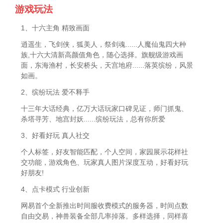
游戏玩法
1、十六主角 精致画面
逍遥生，飞剑侠，狐美人，祭剑魂......人魔仙鬼四大种
族,十六大清新高颜值角色，随心选择。旗舰级游戏画
面，东海渔村，长安桥头，天宫地府......落英缤纷，风景
如画。
2、缤纷玩法 爱不释手
十三年大话经典，亿万大话玩家口碑见证，师门抓鬼、
杀塔寻芳、地宫封妖......缤纷玩法，总有你所爱
3、好看好玩 真人社交
个人标签，好友智能匹配，个人空间，家园展示花样社
交功能，游戏角色、玩家真人图片深度互动，好看好玩
好朋友!
4、点卡模式 行业创新
网易首个全新推出时间服收费模式的服务器，时间点数
自由交易，神兽装备全部几率掉落。多样选择，同样喜