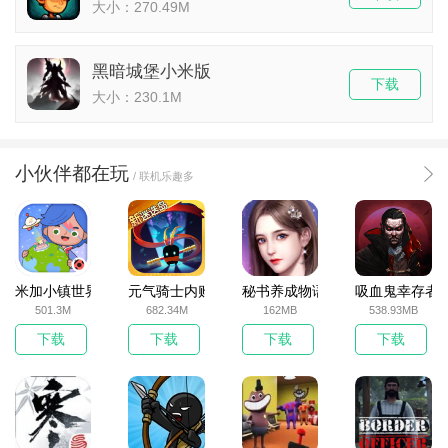
大小：270.49M
黑暗城堡小米版
下载
大小：230.1M
小伙伴都在玩
/ 联机乐趣多
米加小镇世界2025官方版
元气骑士内购破解版
秘书养成物语
吸血鬼幸存者
501.3M
682.34M
162MB
538.93MB
下载
下载
下载
下载