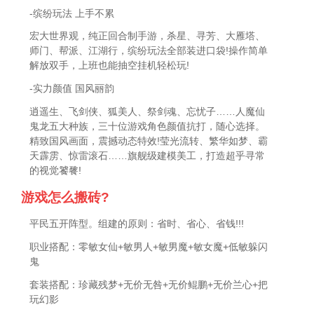
-缤纷玩法 上手不累
宏大世界观，纯正回合制手游，杀星、寻芳、大雁塔、
师门、帮派、江湖行，缤纷玩法全部装进口袋!操作简单
解放双手，上班也能抽空挂机轻松玩!
-实力颜值 国风丽韵
逍遥生、飞剑侠、狐美人、祭剑魂、忘忧子……人魔仙
鬼龙五大种族，三十位游戏角色颜值抗打，随心选择。
精致国风画面，震撼动态特效!莹光流转、繁华如梦、霸
天霹雳、惊雷滚石……旗舰级建模美工，打造超乎寻常
的视觉饕餮!
游戏怎么搬砖?
平民五开阵型。组建的原则：省时、省心、省钱!!!
职业搭配：零敏女仙+敏男人+敏男魔+敏女魔+低敏躲闪
鬼
套装搭配：珍藏残梦+无价无咎+无价鲲鹏+无价兰心+把
玩幻影