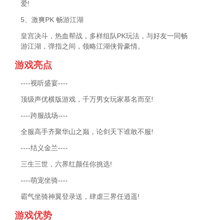
爱!
5、激爽PK 畅游江湖
皇宫决斗，热血帮战，多样组队PK玩法，与好友一同畅
游江湖，弹指之间，领略江湖侠骨豪情。
游戏亮点
----视听盛宴----
顶级声优横版游戏，千万男女玩家慕名而至!
----跨服战场----
全服高手齐聚华山之巅，论剑天下谁敢不服!
----结义金兰----
三生三世，六界红颜任你挑选!
----萌宠坐骑----
霸气坐骑神翼登录送，肆虐三界任逍遥!
游戏优势