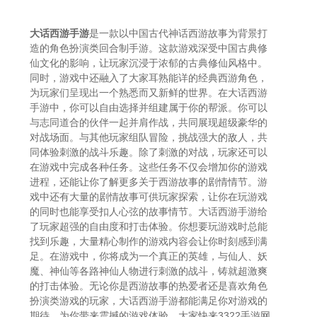
大话西游手游
是一款以中国古代神话西游故事为背景打
造的角色扮演类回合制手游。这款游戏深受中国古典修
仙文化的影响，让玩家沉浸于浓郁的古典修仙风格中。
同时，游戏中还融入了大家耳熟能详的经典西游角色，
为玩家们呈现出一个熟悉而又新鲜的世界。在大话西游
手游中，你可以自由选择并组建属于你的帮派。你可以
与志同道合的伙伴一起并肩作战，共同展现超级豪华的
对战场面。与其他玩家组队冒险，挑战强大的敌人，共
同体验刺激的战斗乐趣。除了刺激的对战，玩家还可以
在游戏中完成各种任务。这些任务不仅会增加你的游戏
进程，还能让你了解更多关于西游故事的剧情情节。游
戏中还有大量的剧情故事可供玩家探索，让你在玩游戏
的同时也能享受扣人心弦的故事情节。大话西游手游给
了玩家超强的自由度和打击体验。你想要玩游戏时总能
找到乐趣，大量精心制作的游戏内容会让你时刻感到满
足。在游戏中，你将成为一个真正的英雄，与仙人、妖
魔、神仙等各路神仙人物进行刺激的战斗，铸就超激爽
的打击体验。无论你是西游故事的热爱者还是喜欢角色
扮演类游戏的玩家，大话西游手游都能满足你对游戏的
期待，为你带来震撼的游戏体验，大家快来3322手游网