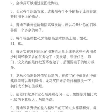
2、金柳露可以通过宝图挖到啦。
3、长安有个超级管家，进去后有个不小的柜子让你存放
暂时用不上的物品。
4、普通召唤兽也能领悟高级技能，所以尽量让你的召唤
兽留一个多余的格子。
5、每个等级整数+1才能提高法术熟练上限，如41、
51、61。
6、每天实在没时间玩的朋友也尽量上线把这些不占用多
少时间经验又多的任务做了：竞技场、帮派任务、师
门，没充钱的最好把五环也做了，后面要银子的地方很
多。
7、龙马和仙器是冲值奖励送的，在多宝的冲值界面冲值
奖励里可以看到详情，龙马买回来后最好稍微洗一下，
初始成长和初值很烂。
8、仙器打满10个宝石后外观会闪一点，属性提升相比六
七级的不算很大，酌情考虑。
9、普通装备升级的盘古精铁目前可通过大雁塔积分、每