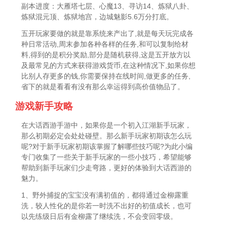
副本进度：大雁塔七层、心魔13、寻访14、炼狱八卦、
炼狱混元顶、炼狱地宫，边城魅影5.6万分打底。
五开玩家要做的就是靠系统来产出了,就是每天玩完成各
种日常活动,周末参加各种各样的任务,和可以复制给材
料,得到的是积分奖励,部分是随机获得,这是五开放方以
及最常见的方式来获得游戏货币,在这种情况下,如果你想
比别人存更多的钱,你需要保持在线时间,做更多的任务,
省下的就是看看有没有那么幸运得到高价值物品了。
游戏新手攻略
在大话西游手游中，如果你是一个初入江湖新手玩家，
那么初期必定会处处碰壁。那么新手玩家初期该怎么玩
呢?对于新手玩家初期该掌握了解哪些技巧呢?为此小编
专门收集了一些关于新手玩家的一些小技巧，希望能够
帮助到新手玩家们少走弯路，更好的体验到大话西游的
魅力。
1、野外捕捉的宝宝没有满初值的，都得通过金柳露重
洗，较人性化的是你若一时洗不出好的初值成长，也可
以先练级日后有金柳露了继续洗，不会变回零级。