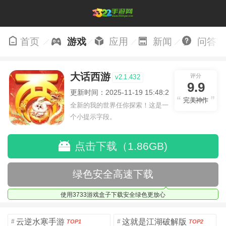
首页
游戏
应用
新闻
问答
大话西游
评分
v2.1.432
9.9
更新时间：2025-11-19 15:48:23
完美神作
全新的我的世界任你探索！这是一
个小提示字段。
点击下载（1.86GB)
绿色安全高速下载
使用3733游戏盒子下载安全绿色更放心
云逆水寒手游
这就是江湖破解版
#
#
TOP1
TOP2