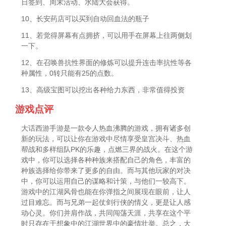
日签到、周末活动、水陆大会获得。
10、长安药店可以买到自动回血法的瓶子
11、若觉得屏幕有点拥挤，可以用手在屏幕上往两侧划
一下。
12、在召唤兽抗性界面的修炼可以提升连击率抗性等各
种属性，0转只能有25的点数。
13、高级宝图可以挖出各种给力东西，非常值得投资
游戏点评
大话西游手游是一款令人热血沸腾的游戏，拥有诸多创
新的玩法，可以让你在游戏中尽情享受皇宫决斗、热血
帮战和多样组队PK的乐趣，点燃三界的战火。在这个游
戏中，你可以选择各种种族来搭配自己的角色，丰富的
种族选择给你带来了更多的自由。而与其他玩家的对决
中，你可以运用自己的谋略和计策，与他们一较高下。
游戏中的江湖风骨也能在你弹指之间展现在眼前，让人
过目难忘。而与兄弟一起仗剑行侠的情义，更是让人感
动心灵。你们并肩作战，共同闯荡天涯，共享在这个平
时只存在于想象中的江湖世界中的豪情壮举。总之，大