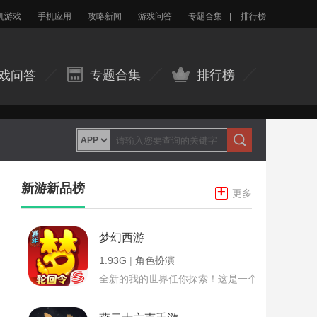
机游戏
手机应用
攻略新闻
游戏问答
专题合集
|
排行榜
专题合集
排行榜
戏问答
新游新品榜
+
更多
梦幻西游
1.93G
|
角色扮演
全新的我的世界任你探索！这是一个小提示字段。