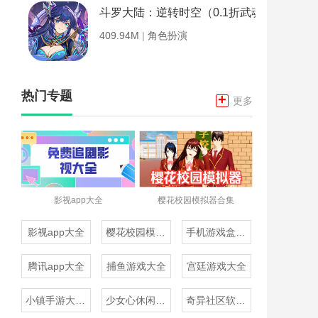
斗罗大陆：逆转时空（0.1折武魂觉醒）
409.94M
|
角色扮演
热门专题
+
更多
影视app大全
樱花校园模拟器合集
影视app大全
樱花校园模拟器合集
手机游戏盒子大全
腾讯app大全
捕鱼游戏大全
宫廷游戏大全
小镇手游大全免费下载
少女心休闲游戏推荐
奇异社区软件合集