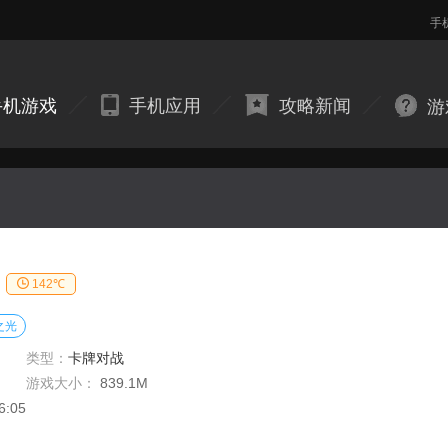
手
手机游戏
手机应用
攻略新闻
游
142℃
之光
类型：
卡牌对战
游戏大小：
839.1M
6:05