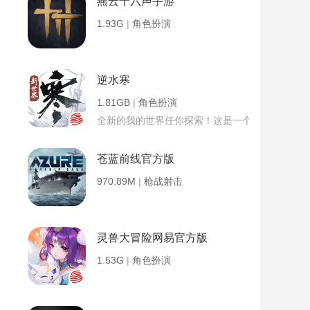
燕云十六声手游
1.93G
|
角色扮演
逆水寒
1.81GB
|
角色扮演
全新的我的世界任你探索！这是一个小提示字段。
苍蓝前线官方版
970.89M
|
枪战射击
灵兽大冒险网易官方版
1.53G
|
角色扮演