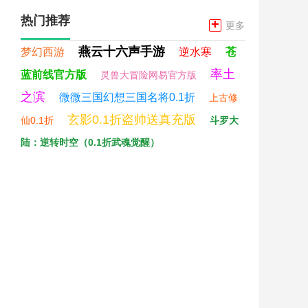
热门推荐
+
更多
燕云十六声手游
梦幻西游
逆水寒
苍
率土
蓝前线官方版
灵兽大冒险网易官方版
之滨
微微三国幻想三国名将0.1折
上古修
玄影0.1折盗帅送真充版
仙0.1折
斗罗大
陆：逆转时空（0.1折武魂觉醒）