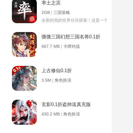
率土之滨
2GB
|
三国策略
全新的我的世界任你探索！这是一个小提示字段。
微微三国幻想三国名将0.1折
667.7 MB
|
卡牌对战
上古修仙0.1折
3.5M
|
角色扮演
玄影0.1折盗帅送真充版
430.2 MB
|
角色扮演