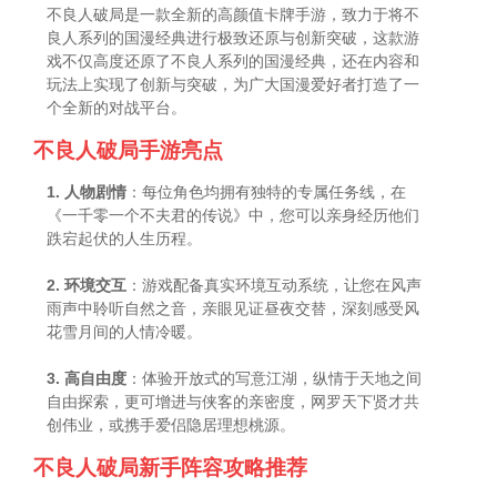
不良人破局是一款全新的高颜值卡牌手游，致力于将不
良人系列的国漫经典进行极致还原与创新突破，这款游
戏不仅高度还原了不良人系列的国漫经典，还在内容和
玩法上实现了创新与突破，为广大国漫爱好者打造了一
个全新的对战平台。
不良人破局手游亮点
1. 人物剧情
：每位角色均拥有独特的专属任务线，在
《一千零一个不夫君的传说》中，您可以亲身经历他们
跌宕起伏的人生历程。
2. 环境交互
：游戏配备真实环境互动系统，让您在风声
雨声中聆听自然之音，亲眼见证昼夜交替，深刻感受风
花雪月间的人情冷暖。
3. 高自由度
：体验开放式的写意江湖，纵情于天地之间
自由探索，更可增进与侠客的亲密度，网罗天下贤才共
创伟业，或携手爱侣隐居理想桃源。
不良人破局新手阵容攻略推荐