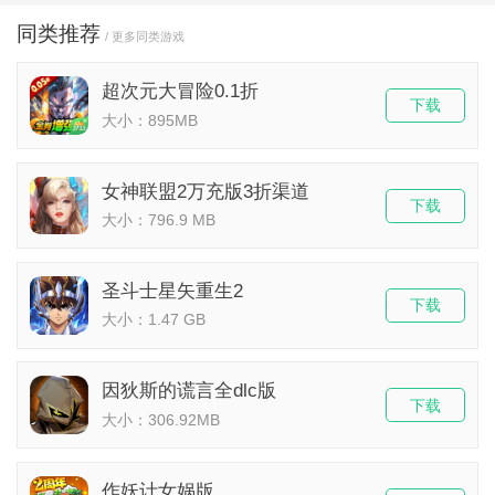
同类推荐
/ 更多同类游戏
超次元大冒险0.1折
下载
大小：895MB
女神联盟2万充版3折渠道
下载
大小：796.9 MB
圣斗士星矢重生2
下载
大小：1.47 GB
因狄斯的谎言全dlc版
下载
大小：306.92MB
作妖计女娲版