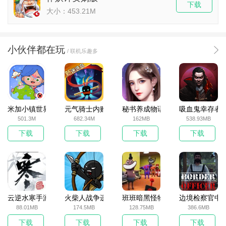
下载
大小：453.21M
小伙伴都在玩
/ 联机乐趣多
米加小镇世界2025官方版
元气骑士内购破解版
秘书养成物语
吸血鬼幸存者
501.3M
682.34M
162MB
538.93MB
下载
下载
下载
下载
云逆水寒手游
火柴人战争遗产无敌版
班班暗黑怪物生存挑战5
边境检察官中
88.01MB
174.5MB
128.75MB
386.6MB
下载
下载
下载
下载