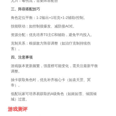
尤川：毒伤流，需要阵容配合
三、阵容搭配技巧
角色定位平衡：1-2输出+1坦克+1-2辅助/控制。
技能联动：如控制接爆发、减防接AOE。
资源分配：优先培养T0主C和辅助，避免平均投入。
克制关系：根据敌方阵容调整（如治疗克制持续伤
害）。
四、注意事项
游戏版本更新频繁，强度榜可能变化，需关注最新平衡
调整。
抽卡获取角色时，优先补齐核心卡（如袁天罡、冥
帝）。
低配玩家可培养易获取的A级角色（如姬如雪、倾国倾
城）过渡。
游戏测评