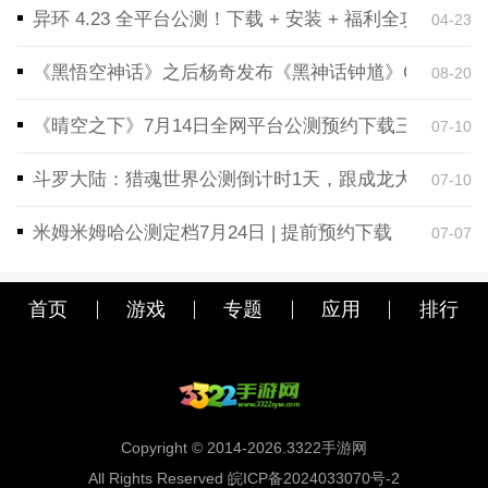
异环 4.23 全平台公测！下载 + 安装 + 福利全攻略，
04-23
《黑悟空神话》之后杨奇发布《黑神话钟馗》CG！预告
08-20
《晴空之下》7月14日全网平台公测预约下载三端同步
07-10
斗罗大陆：猎魂世界公测倒计时1天，跟成龙大哥一起
07-10
米姆米姆哈公测定档7月24日 | 提前预约下载
07-07
首页
游戏
专题
应用
排行
Copyright © 2014-2026.3322手游网
All Rights Reserved 皖ICP备2024033070号-2