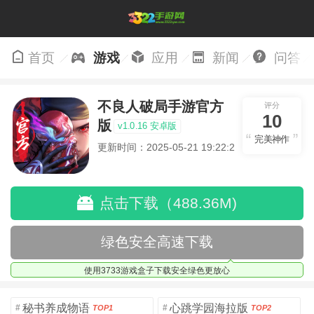
首页
游戏
应用
新闻
问答
不良人破局手游官方
评分
10
版
v1.0.16 安卓版
完美神作
更新时间：2025-05-21 19:22:29
点击下载（488.36M)
绿色安全高速下载
使用3733游戏盒子下载安全绿色更放心
秘书养成物语
心跳学园海拉版
#
#
TOP1
TOP2