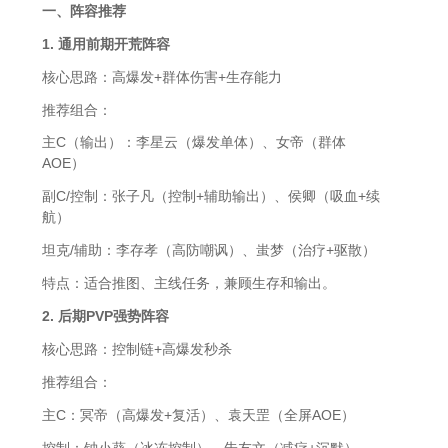
一、阵容推荐
1. 通用前期开荒阵容
核心思路：高爆发+群体伤害+生存能力
推荐组合：
主C（输出）：李星云（爆发单体）、女帝（群体
AOE）
副C/控制：张子凡（控制+辅助输出）、侯卿（吸血+续
航）
坦克/辅助：李存孝（高防嘲讽）、蚩梦（治疗+驱散）
特点：适合推图、主线任务，兼顾生存和输出。
2. 后期PVP强势阵容
核心思路：控制链+高爆发秒杀
推荐组合：
主C：冥帝（高爆发+复活）、袁天罡（全屏AOE）
控制：钟小葵（冰冻控制）、朱友文（减疗+沉默）