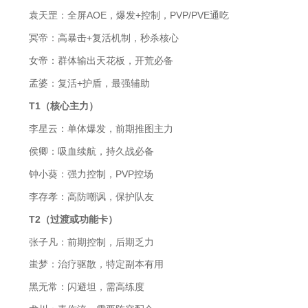
袁天罡：全屏AOE，爆发+控制，PVP/PVE通吃
冥帝：高暴击+复活机制，秒杀核心
女帝：群体输出天花板，开荒必备
孟婆：复活+护盾，最强辅助
T1（核心主力）
李星云：单体爆发，前期推图主力
侯卿：吸血续航，持久战必备
钟小葵：强力控制，PVP控场
李存孝：高防嘲讽，保护队友
T2（过渡或功能卡）
张子凡：前期控制，后期乏力
蚩梦：治疗驱散，特定副本有用
黑无常：闪避坦，需高练度