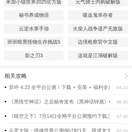
米加小镇世界2025官方版
元气骑士内购破解版
秘书养成物语
吸血鬼幸存者
云逆水寒手游
火柴人战争遗产无敌版
班班暗黑怪物生存挑战5
边境检察官中文版
影之刃3
这就是江湖破解版
相关攻略
异环 4.23 全平台公测！下载 + 安装 + 福利全攻略，
04-23
《黑悟空神话》之后杨奇发布《黑神话钟馗》CG！预告
08-20
《晴空之下》7月14日全网平台公测预约下载三端同步
07-10
斗罗大陆：猎魂世界公测倒计时1天，跟成龙大哥一起
07-10