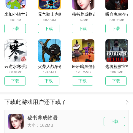
米加小镇世界2025官方版
元气骑士内购破解版
秘书养成物语
吸血鬼幸存者
501.3M
682.34M
162MB
538.93MB
下载
下载
下载
下载
云逆水寒手游
火柴人战争遗产无敌版
班班暗黑怪物生存挑战5
边境检察官中
88.01MB
174.5MB
128.75MB
386.6MB
下载
下载
下载
下载
下载此游戏用户还下载了
秘书养成物语
下载
大小：162MB