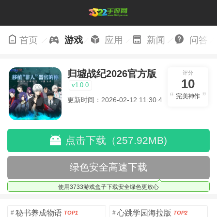
首页
游戏
应用
新闻
问答
归墟战纪2026官方版
评分
10
v1.0.0
完美神作
更新时间：2026-02-12 11:30:48
点击下载（257.92MB)
绿色安全高速下载
使用3733游戏盒子下载安全绿色更放心
秘书养成物语
心跳学园海拉版
#
#
TOP1
TOP2