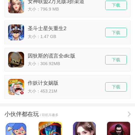
女神联盟2万充版3折渠道
下载
大小：796.9 MB
圣斗士星矢重生2
下载
大小：1.47 GB
因狄斯的谎言全dlc版
下载
大小：306.92MB
作妖计女娲版
下载
大小：453.21M
小伙伴都在玩
/ 联机乐趣多