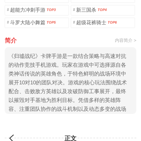
超能力冲刺手游
新三国杀
#
#
TOP3
TOP4
斗罗大陆小舞篇
超级花裤骑士
#
#
TOP5
TOP6
简介
内容简介 >
《归墟战纪》卡牌手游是一款结合策略与高速对抗
的动作竞技手机游戏。玩家在游戏中可选择源自各
类神话传说的英雄角色，于特色鲜明的战场环境中
展开10对10的团队对决。游戏的核心玩法围绕战术
配合、击败敌方英雄以及攻破防御工事展开，最终
以摧毁对手基地为胜利目标。凭借多样的英雄阵
容、注重团队协作的战斗机制以及动态多变的战场
节奏，本作为玩家提供了兼具深度与爽快感的竞技
体验，大家快来3322游戏网下载吧！
正文