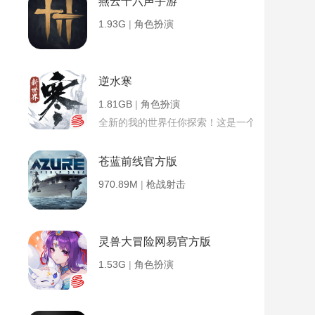
燕云十六声手游
1.93G
|
角色扮演
逆水寒
1.81GB
|
角色扮演
全新的我的世界任你探索！这是一个小提示字段。
苍蓝前线官方版
970.89M
|
枪战射击
灵兽大冒险网易官方版
1.53G
|
角色扮演