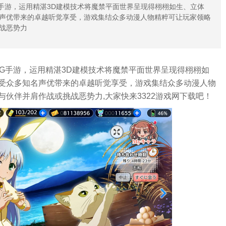
手游，运用精湛3D建模技术将魔禁平面世界呈现得栩栩如生、立体
声优带来的卓越听觉享受，游戏集结众多动漫人物精粹可让玩家领略
战恶势力
PG手游，运用精湛3D建模技术将魔禁平面世界呈现得栩栩如
受众多知名声优带来的卓越听觉享受，游戏集结众多动漫人物
伙伴并肩作战或挑战恶势力,大家快来3322游戏网下载吧！