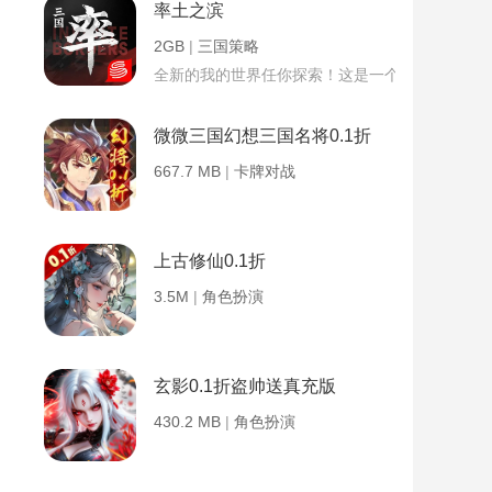
率土之滨
2GB
|
三国策略
全新的我的世界任你探索！这是一个小提示字段。
微微三国幻想三国名将0.1折
667.7 MB
|
卡牌对战
上古修仙0.1折
3.5M
|
角色扮演
玄影0.1折盗帅送真充版
430.2 MB
|
角色扮演