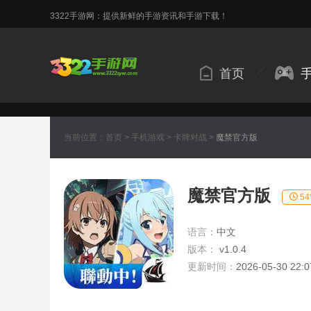
3322手游网：提供新鲜的手游资讯和手游下载！
首页
当前位置：
首页
>
手机游戏
>
卡牌对战
>
魔禁官方版
魔禁官方版
5
语言：
中文
版本：
v1.0.4
更新时间：
2026-05-30 22:0