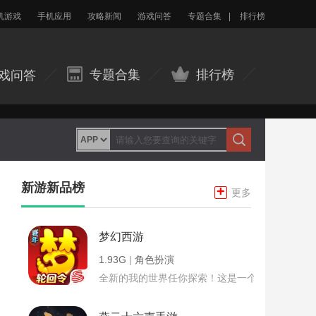
机游戏
手机应用
攻略新闻
游戏问答
专题合集
|
排行榜
专题合集
排行榜
戏问答
新游新品榜
+
更多
梦幻西游
1.93G
|
角色扮演
全新的我的世界任你探索！这是一个小提示字段。