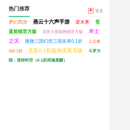
热门推荐
+
更多
燕云十六声手游
梦幻西游
逆水寒
苍
率土
蓝前线官方版
灵兽大冒险网易官方版
之滨
微微三国幻想三国名将0.1折
上古修
玄影0.1折盗帅送真充版
仙0.1折
斗罗大
陆：逆转时空（0.1折武魂觉醒）