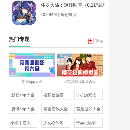
斗罗大陆：逆转时空（0.1折武魂觉醒）
409.94M
|
角色扮演
热门专题
+
更多
影视app大全
樱花校园模拟器合集
影视app大全
樱花校园模拟器合集
手机游戏盒子大全
腾讯app大全
捕鱼游戏大全
宫廷游戏大全
小镇手游大全免费下载
少女心休闲游戏推荐
奇异社区软件合集