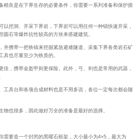
备精良是在下界生存的必要条件，你需要一系列准备和保护措
可以挖洞、开采下界岩，下界岩可以用任何一种镐快速开采，
些圆石等爆炸抗性较高的方块来搭建建筑。
，并携带一把铁镐来挖掘紧急避难隧道、采集下界各类岩石矿
工具也尽量至少为铁质的。
更佳，携带金盔甲则更保险。此外，弓、剑也是常用的武器，
。
、工具台和各项合成材料也是不用多说，各位一定每次都会随
生物也很多，因此做好万全的准备是最好的选择。
你需要造一个封闭的黑曜石框架，大小最小为4×5，最大为