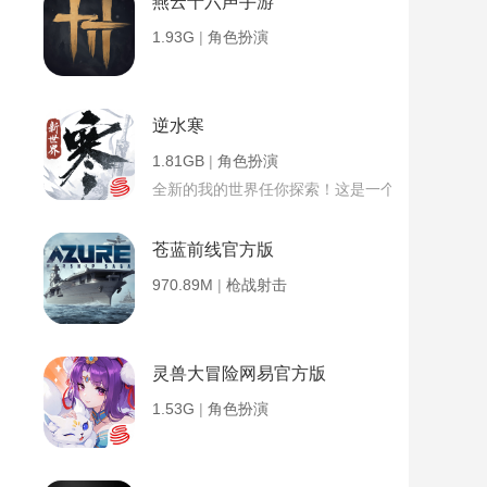
燕云十六声手游
1.93G
|
角色扮演
逆水寒
1.81GB
|
角色扮演
全新的我的世界任你探索！这是一个小提示字段。
苍蓝前线官方版
970.89M
|
枪战射击
灵兽大冒险网易官方版
1.53G
|
角色扮演