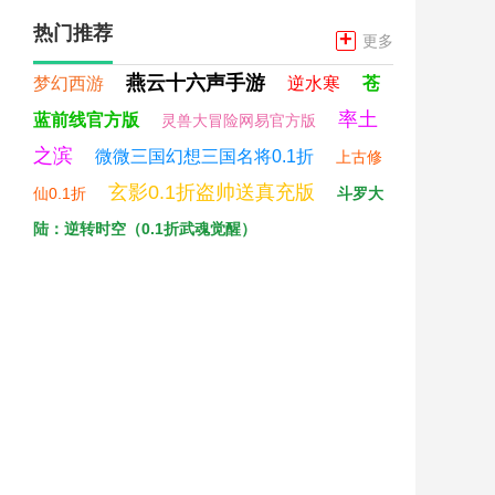
热门推荐
+
更多
燕云十六声手游
梦幻西游
逆水寒
苍
率土
蓝前线官方版
灵兽大冒险网易官方版
之滨
微微三国幻想三国名将0.1折
上古修
玄影0.1折盗帅送真充版
仙0.1折
斗罗大
陆：逆转时空（0.1折武魂觉醒）