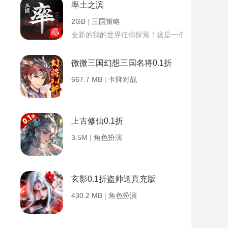
率土之滨
2GB
|
三国策略
全新的我的世界任你探索！这是一个小提示字段。
微微三国幻想三国名将0.1折
667.7 MB
|
卡牌对战
上古修仙0.1折
3.5M
|
角色扮演
玄影0.1折盗帅送真充版
430.2 MB
|
角色扮演