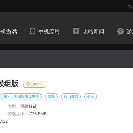
手
手机游戏
手机应用
攻略新闻
游
模组版
1065℃
我的世界国际服模组版
冒险
自由度高
创造
类型：
冒险解谜
游戏大小：
775.5MB
0:12