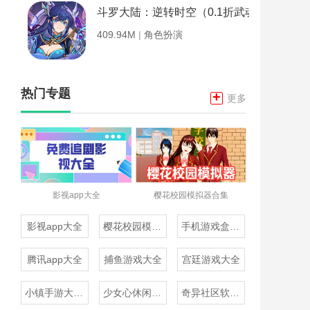
斗罗大陆：逆转时空（0.1折武魂觉醒）
409.94M
|
角色扮演
热门专题
+
更多
影视app大全
樱花校园模拟器合集
影视app大全
樱花校园模拟器合集
手机游戏盒子大全
腾讯app大全
捕鱼游戏大全
宫廷游戏大全
小镇手游大全免费下载
少女心休闲游戏推荐
奇异社区软件合集