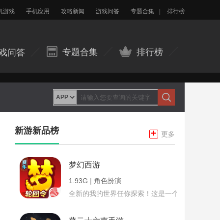
机游戏
手机应用
攻略新闻
游戏问答
专题合集
|
排行榜
专题合集
排行榜
戏问答
新游新品榜
+
更多
梦幻西游
1.93G
|
角色扮演
全新的我的世界任你探索！这是一个小提示字段。