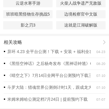
云逆水寒手游
火柴人战争遗产无敌版
班班暗黑怪物生存挑战5
边境检察官中文版
影之刃3
这就是江湖破解版
相关攻略
异环 4.23 全平台公测！下载 + 安装 + 福利全攻略，
04-23
《黑悟空神话》之后杨奇发布《黑神话钟馗》CG！预告
08-20
《晴空之下》7月14日全网平台公测预约下载三端同步
07-10
斗罗大陆：猎魂世界公测倒计时1天，跟成龙大哥一起
07-10
米姆米姆哈公测定档7月24日 | 提前预约下载
07-07