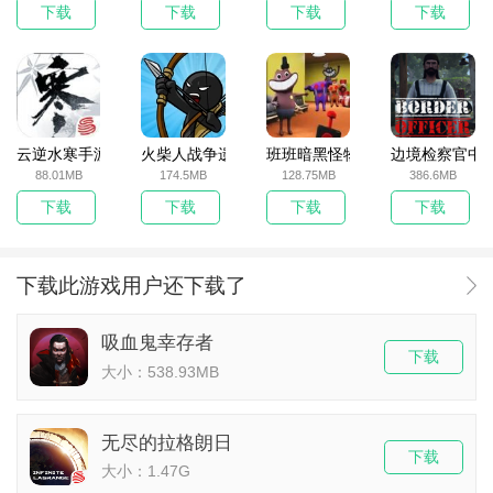
下载
下载
下载
下载
云逆水寒手游
火柴人战争遗产无敌版
班班暗黑怪物生存挑战5
边境检察官中
88.01MB
174.5MB
128.75MB
386.6MB
下载
下载
下载
下载
下载此游戏用户还下载了
吸血鬼幸存者
下载
大小：538.93MB
无尽的拉格朗日
下载
大小：1.47G