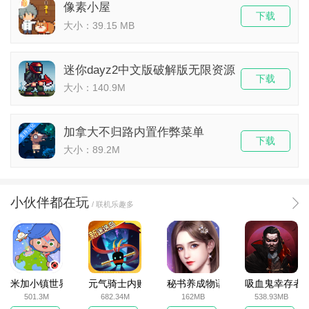
像素小屋
下载
大小：39.15 MB
迷你dayz2中文版破解版无限资源
下载
大小：140.9M
加拿大不归路内置作弊菜单
下载
大小：89.2M
小伙伴都在玩
/ 联机乐趣多
米加小镇世界2025官方版
元气骑士内购破解版
秘书养成物语
吸血鬼幸存者
501.3M
682.34M
162MB
538.93MB