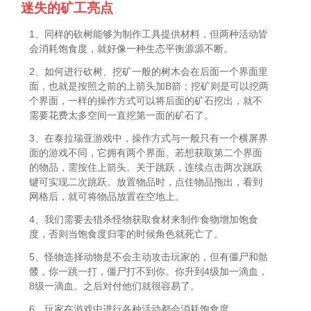
迷失的矿工亮点
1、同样的砍树能够为制作工具提供材料，但两种活动皆
会消耗饱食度，就好像一种生态平衡源源不断。
2、如何进行砍树、挖矿一般的树木会在后面一个界面里
面，也就是按照之前的上箭头加B箭；挖矿则是可以挖两
个界面，一样的操作方式可以将后面的矿石挖出，就不
需要花费太多空间一直挖第一面的矿石了。
3、在泰拉瑞亚游戏中，操作方式与一般只有一个横屏界
面的游戏不同，它拥有两个界面。若想获取第二个界面
的物品，需按住上箭头。关于跳跃，连续点击两次跳跃
键可实现二次跳跃。放置物品时，点住物品拖出，看到
网格后，就可将物品放置在空地上。
4、我们需要去猎杀怪物获取食材来制作食物增加饱食
度，否则当饱食度归零的时候角色就死亡了。
5、怪物选择动物是不会主动攻击玩家的，但有僵尸和骷
髅，你一跳一打，僵尸打不到你。你升到4级加一滴血，
8级一滴血。之后对付他们就很容易了。
6、玩家在游戏中进行各种活动都会消耗饱食度。