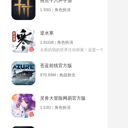
燕云十六声手游
1.93G
|
角色扮演
逆水寒
1.81GB
|
角色扮演
全新的我的世界任你探索！这是一个小提示字段。
苍蓝前线官方版
970.89M
|
枪战射击
灵兽大冒险网易官方版
1.53G
|
角色扮演