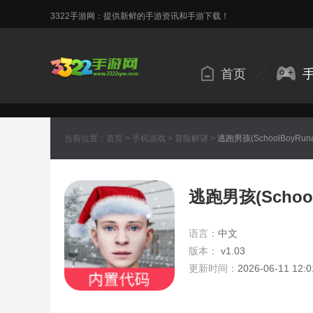
3322手游网：提供新鲜的手游资讯和手游下载！
首页
当前位置：
首页
>
手机游戏
>
冒险解谜
>
逃跑男孩(SchoolBoyRuna
逃跑男孩(School
语言：
中文
版本：
v1.03
更新时间：
2026-06-11 12:0