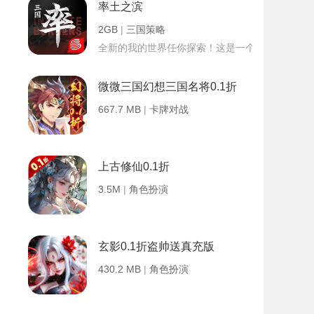
率土之滨
2GB
|
三国策略
全新的我的世界任你探索！这是一个小提示字段。
微微三国幻想三国名将0.1折
667.7 MB
|
卡牌对战
上古修仙0.1折
3.5M
|
角色扮演
玄影0.1折盗帅送真充版
430.2 MB
|
角色扮演