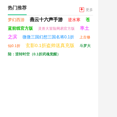
热门推荐
+
更多
燕云十六声手游
梦幻西游
逆水寒
苍
率土
蓝前线官方版
灵兽大冒险网易官方版
之滨
微微三国幻想三国名将0.1折
上古修
玄影0.1折盗帅送真充版
仙0.1折
斗罗大
陆：逆转时空（0.1折武魂觉醒）