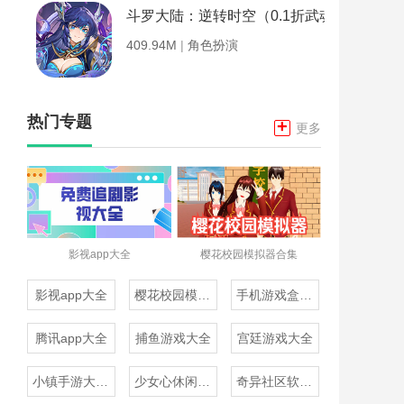
斗罗大陆：逆转时空（0.1折武魂觉醒）
409.94M
|
角色扮演
热门专题
+
更多
影视app大全
樱花校园模拟器合集
影视app大全
樱花校园模拟器合集
手机游戏盒子大全
腾讯app大全
捕鱼游戏大全
宫廷游戏大全
小镇手游大全免费下载
少女心休闲游戏推荐
奇异社区软件合集