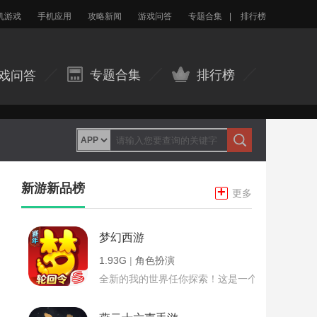
机游戏
手机应用
攻略新闻
游戏问答
专题合集
|
排行榜
专题合集
排行榜
戏问答
新游新品榜
+
更多
梦幻西游
1.93G
|
角色扮演
全新的我的世界任你探索！这是一个小提示字段。