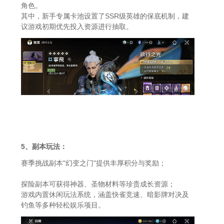
角色。
其中，新手专属卡池设置了SSR级英雄的保底机制，建
议游戏初期优先投入资源进行抽取。
5、副本玩法：
赛季挑战副本"幻变之门"提供丰厚积分与奖励；
探险副本可获得神器、圣物材料等珍贵成长资源；
游戏内置休闲玩法系统，涵盖快雀竞速、暗影牌对决及
钓鱼等多种轻松娱乐项目。