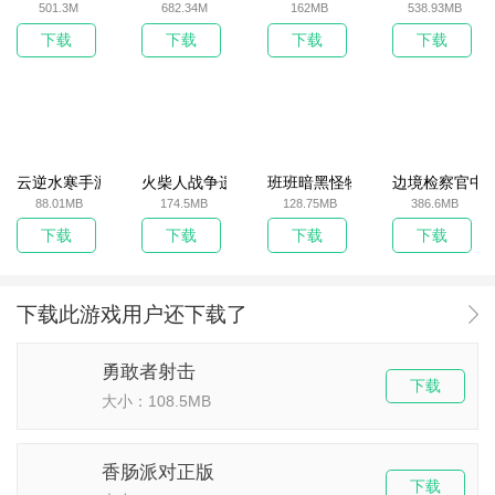
501.3M
682.34M
162MB
538.93MB
下载
下载
下载
下载
云逆水寒手游
火柴人战争遗产无敌版
班班暗黑怪物生存挑战5
边境检察官中
88.01MB
174.5MB
128.75MB
386.6MB
下载
下载
下载
下载
下载此游戏用户还下载了
勇敢者射击
下载
大小：108.5MB
香肠派对正版
下载