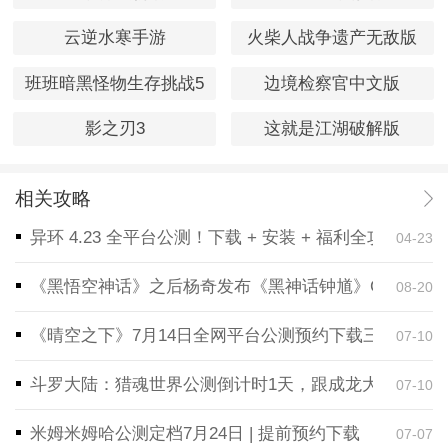
云逆水寒手游
火柴人战争遗产无敌版
班班暗黑怪物生存挑战5
边境检察官中文版
影之刃3
这就是江湖破解版
相关攻略
异环 4.23 全平台公测！下载 + 安装 + 福利全攻略，
04-23
《黑悟空神话》之后杨奇发布《黑神话钟馗》CG！预告
08-20
《晴空之下》7月14日全网平台公测预约下载三端同步
07-10
斗罗大陆：猎魂世界公测倒计时1天，跟成龙大哥一起
07-10
米姆米姆哈公测定档7月24日 | 提前预约下载
07-07