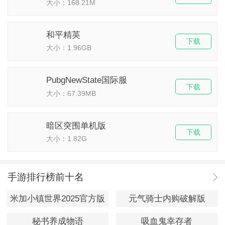
大小：168.21M
和平精英
下载
大小：1.96GB
PubgNewState国际服
下载
大小：67.39MB
暗区突围单机版
下载
大小：1.82G
手游排行榜前十名
米加小镇世界2025官方版
元气骑士内购破解版
秘书养成物语
吸血鬼幸存者