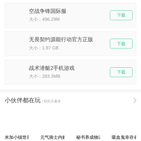
空战争锋国际服
下载
大小：496.29M
无畏契约源能行动官方正版
下载
大小：1.87 GB
战术潜艇2手机游戏
下载
大小：283.3MB
小伙伴都在玩
/ 联机乐趣多
米加小镇世界2025官方版
元气骑士内购破解版
秘书养成物语
吸血鬼幸存者