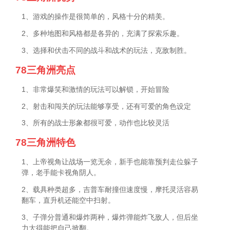
1、游戏的操作是很简单的，风格十分的精美。
2、多种地图和风格都是各异的，充满了探索乐趣。
3、选择和伏击不同的战斗和战术的玩法，克敌制胜。
78三角洲亮点
1、非常爆笑和激情的玩法可以解锁，开始冒险
2、射击和闯关的玩法能够享受，还有可爱的角色设定
3、所有的战士形象都很可爱，动作也比较灵活
78三角洲特色
1、上帝视角让战场一览无余，新手也能靠预判走位躲子
弹，老手能卡视角阴人。
2、载具种类超多，吉普车耐撞但速度慢，摩托灵活容易
翻车，直升机还能空中扫射。
3、子弹分普通和爆炸两种，爆炸弹能炸飞敌人，但后坐
力大得能把自己掀翻。