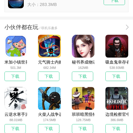
下载
大小：283.3MB
小伙伴都在玩
/ 联机乐趣多
米加小镇世界2025官方版
元气骑士内购破解版
秘书养成物语
吸血鬼幸存者
501.3M
682.34M
162MB
538.93MB
下载
下载
下载
下载
云逆水寒手游
火柴人战争遗产无敌版
班班暗黑怪物生存挑战5
边境检察官中
88.01MB
174.5MB
128.75MB
386.6MB
下载
下载
下载
下载