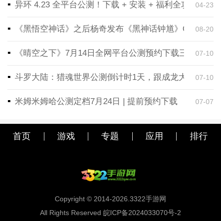
异环 4.23 全平台公测！下载 + 安装 + 福利全攻略，
04-23
《黑悟空神话》之后杨奇发布《黑神话钟馗》CG！预告
08-20
《晴空之下》7月14日全网平台公测预约下载三端同步
07-10
斗罗大陆：猎魂世界公测倒计时1天，跟成龙大哥一起
07-10
米姆米姆哈公测定档7月24日 | 提前预约下载
07-07
首页
游戏
专题
应用
排行
Copyright © 2014-2026.3322手游网
All Rights Reserved 皖ICP备2024033070号-2