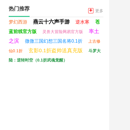
热门推荐
+
更多
燕云十六声手游
梦幻西游
逆水寒
苍
率土
蓝前线官方版
灵兽大冒险网易官方版
之滨
微微三国幻想三国名将0.1折
上古修
玄影0.1折盗帅送真充版
仙0.1折
斗罗大
陆：逆转时空（0.1折武魂觉醒）