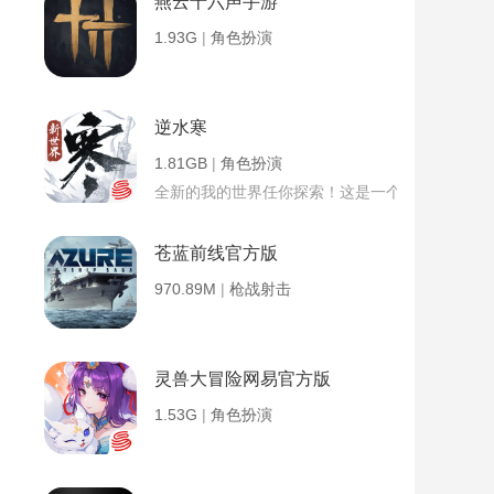
燕云十六声手游
1.93G
|
角色扮演
逆水寒
1.81GB
|
角色扮演
全新的我的世界任你探索！这是一个小提示字段。
苍蓝前线官方版
970.89M
|
枪战射击
灵兽大冒险网易官方版
1.53G
|
角色扮演