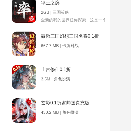
率土之滨
2GB
|
三国策略
全新的我的世界任你探索！这是一个小提示字段。
微微三国幻想三国名将0.1折
667.7 MB
|
卡牌对战
上古修仙0.1折
3.5M
|
角色扮演
玄影0.1折盗帅送真充版
430.2 MB
|
角色扮演