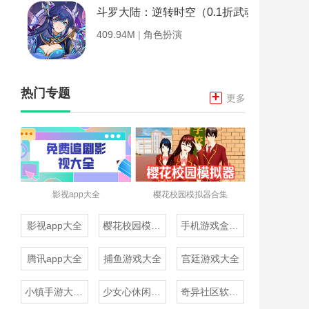
斗罗大陆：逆转时空（0.1折武魂觉醒）
409.94M
|
角色扮演
热门专题
+
更多
影视app大全
樱花校园模拟器合集
影视app大全
樱花校园模拟器合集
手机游戏盒子大全
腾讯app大全
捕鱼游戏大全
宫廷游戏大全
小镇手游大全免费下载
少女心休闲游戏推荐
奇异社区软件合集