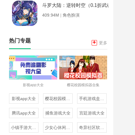
斗罗大陆：逆转时空（0.1折武魂觉醒）
409.94M
|
角色扮演
热门专题
+
更多
影视app大全
樱花校园模拟器合集
影视app大全
樱花校园模拟器合集
手机游戏盒子大全
腾讯app大全
捕鱼游戏大全
宫廷游戏大全
小镇手游大全免费下载
少女心休闲游戏推荐
奇异社区软件合集