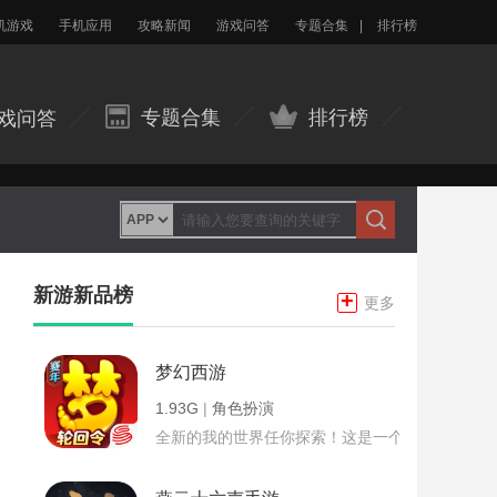
机游戏
手机应用
攻略新闻
游戏问答
专题合集
|
排行榜
专题合集
排行榜
戏问答
新游新品榜
+
更多
梦幻西游
1.93G
|
角色扮演
全新的我的世界任你探索！这是一个小提示字段。