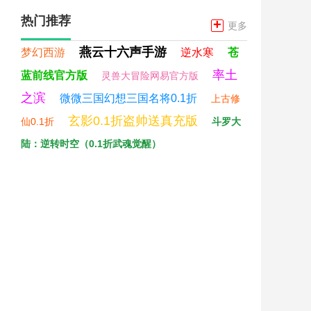
热门推荐
+
更多
燕云十六声手游
梦幻西游
逆水寒
苍
率土
蓝前线官方版
灵兽大冒险网易官方版
之滨
微微三国幻想三国名将0.1折
上古修
玄影0.1折盗帅送真充版
仙0.1折
斗罗大
陆：逆转时空（0.1折武魂觉醒）