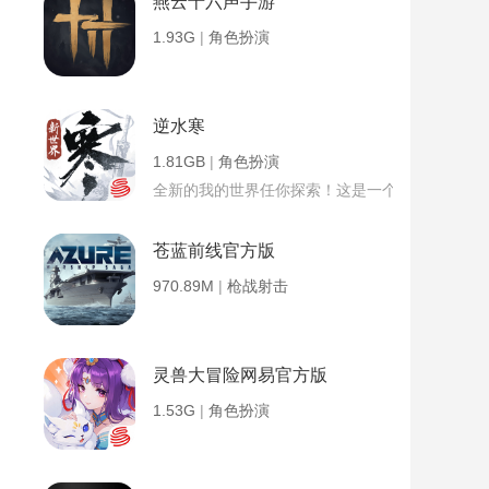
燕云十六声手游
1.93G
|
角色扮演
逆水寒
1.81GB
|
角色扮演
全新的我的世界任你探索！这是一个小提示字段。
苍蓝前线官方版
970.89M
|
枪战射击
灵兽大冒险网易官方版
1.53G
|
角色扮演