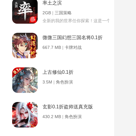
率土之滨
2GB
|
三国策略
全新的我的世界任你探索！这是一个小提示字段。
微微三国幻想三国名将0.1折
667.7 MB
|
卡牌对战
上古修仙0.1折
3.5M
|
角色扮演
玄影0.1折盗帅送真充版
430.2 MB
|
角色扮演