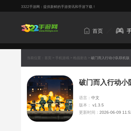
3322手游网：提供新鲜的手游资讯和手游下载！
首页
当前位置：
首页
>
手机游戏
>
枪战射击
>
破门而入行动小队联机版
破门而入行动小
语言：
中文
版本：
v1.3.5
更新时间：
2026-06-09 11:5