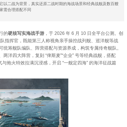
它以二战为背景，真实还原二战时期的海战场景和经典战舰及数百艘
家需合理搭配不同
行的
硬核写实海战手游
，于 2026 年 6 月 10 日全平台公测。创
舰队指挥官，既能第三人称视角亲手操控战列舰、巡洋舰等战
可统筹舰队编队、阵营搭配与资源养成，构筑专属传奇舰队。
两洋四大阵营，复刻 “俾斯麦”“企业” 号等经典战舰，搭配
天气与炮火特效拉满沉浸感，开启 “一舰定四海” 的海洋征战篇