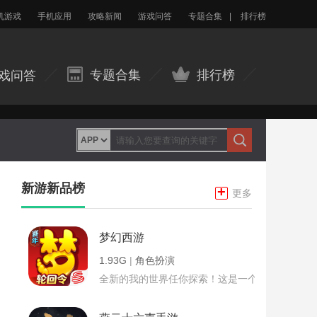
机游戏
手机应用
攻略新闻
游戏问答
专题合集
|
排行榜
专题合集
排行榜
戏问答
新游新品榜
+
更多
梦幻西游
1.93G
|
角色扮演
全新的我的世界任你探索！这是一个小提示字段。