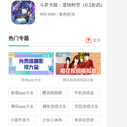
斗罗大陆：逆转时空（0.1折武魂觉醒）
409.94M
|
角色扮演
热门专题
+
更多
影视app大全
樱花校园模拟器合集
影视app大全
樱花校园模拟器合集
手机游戏盒子大全
腾讯app大全
捕鱼游戏大全
宫廷游戏大全
小镇手游大全免费下载
少女心休闲游戏推荐
奇异社区软件合集