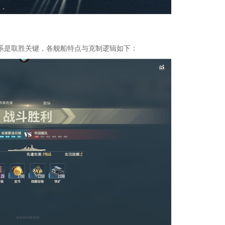
系是取胜关键，各舰船特点与克制逻辑如下：