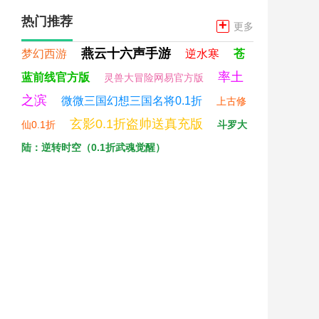
热门推荐
+
更多
燕云十六声手游
梦幻西游
逆水寒
苍
率土
蓝前线官方版
灵兽大冒险网易官方版
之滨
微微三国幻想三国名将0.1折
上古修
玄影0.1折盗帅送真充版
仙0.1折
斗罗大
陆：逆转时空（0.1折武魂觉醒）