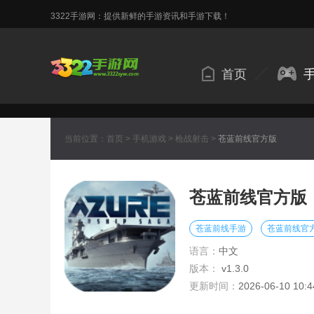
3322手游网：提供新鲜的手游资讯和手游下载！
首页
当前位置：
首页
>
手机游戏
>
枪战射击
>
苍蓝前线官方版
苍蓝前线官方版
苍蓝前线手游
苍蓝前线官
语言：
中文
版本：
v1.3.0
更新时间：
2026-06-10 10:4