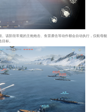
段。该阶段常规的主炮炮击、鱼雷袭击等动作都会自动执行，仅航母舰
击目标。