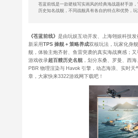
苍蓝前线是一款硬核写实画风的经典海战题材手游，
历史知名战舰，不同战舰具有各自的特点和优势，玩
《苍蓝前线》
是由玩娱互动开发、上海翎娱科技发
新采用
TPS 操舰 + 策略养成
双核玩法，玩家化身
舰，体验主炮齐射、鱼雷突袭的真实海战爽感；又
游戏收录
超百艘历史名舰
，划分东桑、罗曼、西海、
PBR 物理渲染与 Havok 引擎，动态海浪、实时
章，大家快来3322游戏网下载吧！