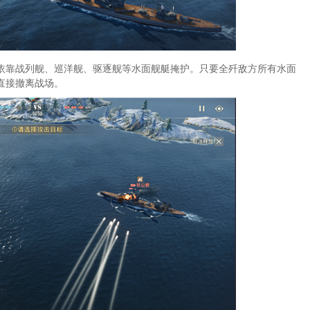
依靠战列舰、巡洋舰、驱逐舰等水面舰艇掩护。只要全歼敌方所有水面
直接撤离战场。