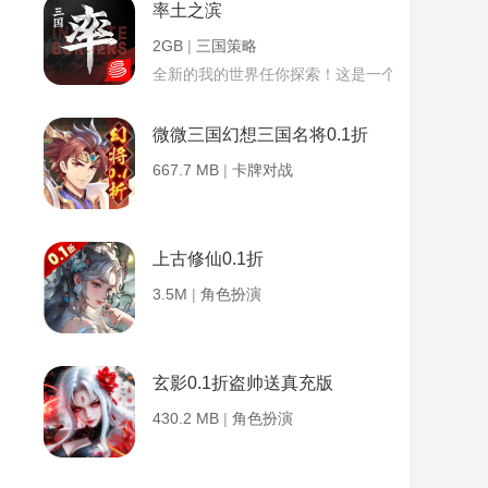
率土之滨
2GB
|
三国策略
全新的我的世界任你探索！这是一个小提示字段。
微微三国幻想三国名将0.1折
667.7 MB
|
卡牌对战
上古修仙0.1折
3.5M
|
角色扮演
玄影0.1折盗帅送真充版
430.2 MB
|
角色扮演