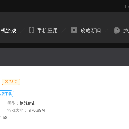
手
手机游戏
手机应用
攻略新闻
游
78℃
方版下载
类型：
枪战射击
游戏大小：
970.89M
4:59