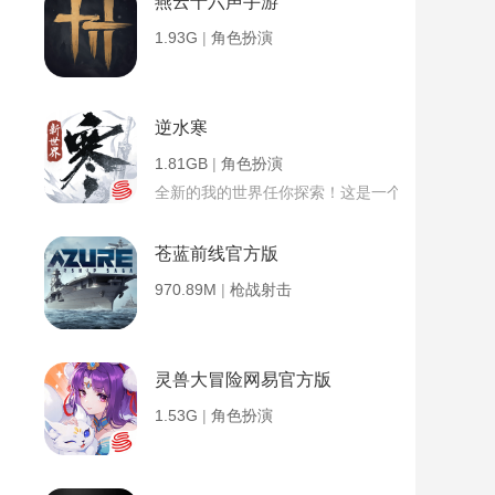
燕云十六声手游
1.93G
|
角色扮演
逆水寒
1.81GB
|
角色扮演
全新的我的世界任你探索！这是一个小提示字段。
苍蓝前线官方版
970.89M
|
枪战射击
灵兽大冒险网易官方版
1.53G
|
角色扮演