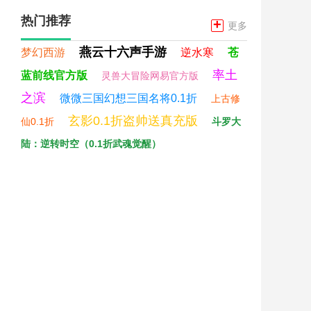
热门推荐
+
更多
燕云十六声手游
梦幻西游
逆水寒
苍
率土
蓝前线官方版
灵兽大冒险网易官方版
之滨
微微三国幻想三国名将0.1折
上古修
玄影0.1折盗帅送真充版
仙0.1折
斗罗大
陆：逆转时空（0.1折武魂觉醒）