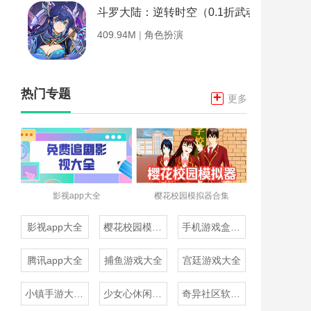
斗罗大陆：逆转时空（0.1折武魂觉醒）
409.94M
|
角色扮演
热门专题
+
更多
影视app大全
樱花校园模拟器合集
影视app大全
樱花校园模拟器合集
手机游戏盒子大全
腾讯app大全
捕鱼游戏大全
宫廷游戏大全
小镇手游大全免费下载
少女心休闲游戏推荐
奇异社区软件合集