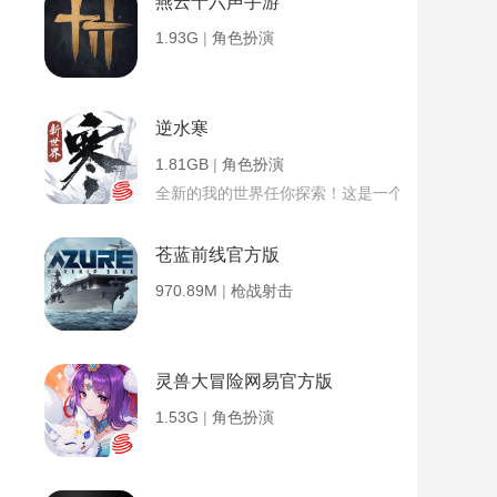
燕云十六声手游
1.93G
|
角色扮演
逆水寒
1.81GB
|
角色扮演
全新的我的世界任你探索！这是一个小提示字段。
苍蓝前线官方版
970.89M
|
枪战射击
灵兽大冒险网易官方版
1.53G
|
角色扮演