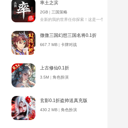
率土之滨
2GB
|
三国策略
全新的我的世界任你探索！这是一个小提示字段。
微微三国幻想三国名将0.1折
667.7 MB
|
卡牌对战
上古修仙0.1折
3.5M
|
角色扮演
玄影0.1折盗帅送真充版
430.2 MB
|
角色扮演