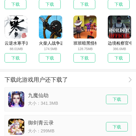
下载
下载
下载
下载
云逆水寒手游
火柴人战争遗产无敌版
班班暗黑怪物生存挑战5
边境检察官中
88.01MB
174.5MB
128.75MB
386.6MB
下载
下载
下载
下载
下载此游戏用户还下载了
九魔仙劫
下载
大小：341.3MB
御剑青云录
下载
大小：299MB