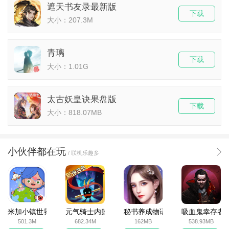
遮天书友录最新版
下载
大小：207.3M
青璃
下载
大小：1.01G
太古妖皇诀果盘版
下载
大小：818.07MB
小伙伴都在玩
/ 联机乐趣多
米加小镇世界2025官方版
元气骑士内购破解版
秘书养成物语
吸血鬼幸存者
501.3M
682.34M
162MB
538.93MB