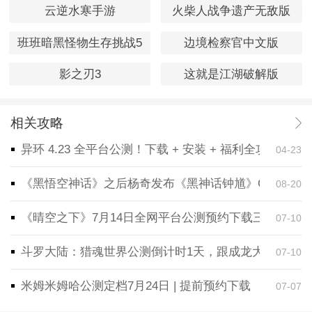
云逆水寒手游
火柴人战争遗产无敌版
班班暗黑怪物生存挑战5
边境检察官中文版
影之刃3
这就是江湖破解版
相关攻略
异环 4.23 全平台公测！下载 + 安装 + 福利全攻略，
04-23
《黑悟空神话》之后杨奇发布《黑神话钟馗》CG！预告
08-20
《晴空之下》7月14日全网平台公测预约下载三端同步
07-10
斗罗大陆：猎魂世界公测倒计时1天，跟成龙大哥一起
07-10
米姆米姆哈公测定档7月24日 | 提前预约下载
07-07