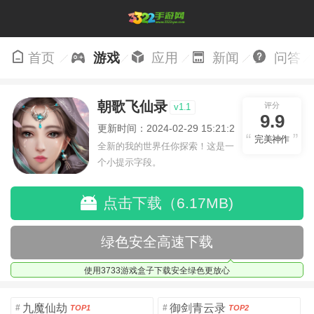
首页
游戏
应用
新闻
问答
朝歌飞仙录
评分
v1.1
9.9
更新时间：2024-02-29 15:21:26
完美神作
全新的我的世界任你探索！这是一
个小提示字段。
点击下载（6.17MB)
绿色安全高速下载
使用3733游戏盒子下载安全绿色更放心
九魔仙劫
御剑青云录
#
#
TOP1
TOP2