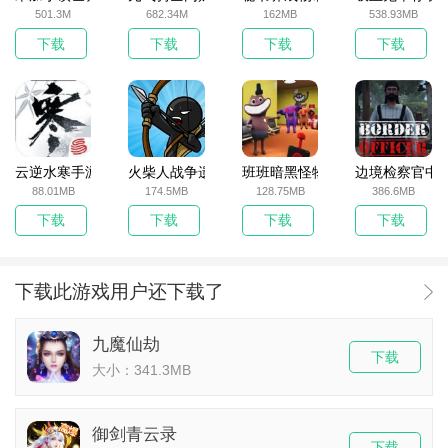
501.3M
682.34M
162MB
538.93MB
下载
下载
下载
下载
云逆水寒手游
火柴人战争遗产无敌版
班班暗黑怪物生存挑战5
边境检察官中
88.01MB
174.5MB
128.75MB
386.6MB
下载
下载
下载
下载
下载此游戏用户还下载了
九魔仙劫
下载
大小：341.3MB
御剑青云录
下载