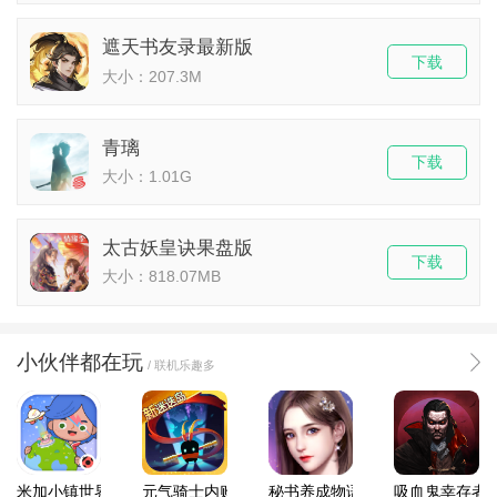
遮天书友录最新版
下载
大小：207.3M
青璃
下载
大小：1.01G
太古妖皇诀果盘版
下载
大小：818.07MB
小伙伴都在玩
/ 联机乐趣多
米加小镇世界2025官方版
元气骑士内购破解版
秘书养成物语
吸血鬼幸存者