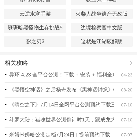
云逆水寒手游
火柴人战争遗产无敌版
班班暗黑怪物生存挑战5
边境检察官中文版
影之刃3
这就是江湖破解版
相关攻略
异环 4.23 全平台公测！下载 + 安装 + 福利全攻略，
04-23
《黑悟空神话》之后杨奇发布《黑神话钟馗》CG！预告
08-20
《晴空之下》7月14日全网平台公测预约下载三端同步
07-10
斗罗大陆：猎魂世界公测倒计时1天，跟成龙大哥一起
07-10
米姆米姆哈公测定档7月24日 | 提前预约下载
07-07