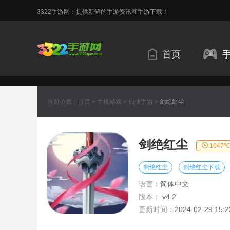
3322手游网：提供新鲜的手游资讯和手游下载！
首页
当前位置：
首页
>
手机游戏
>
仙侠手游
>
剑绝红尘
剑绝红尘
1047℃
剑绝红尘
剑绝红尘下载
语言：
简体中文
版本：
v4.2
更新时间：
2024-02-29 15:2