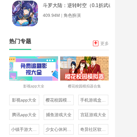
斗罗大陆：逆转时空（0.1折武魂觉醒）
409.94M
|
角色扮演
热门专题
+
更多
影视app大全
樱花校园模拟器合集
影视app大全
樱花校园模拟器合集
手机游戏盒子大全
腾讯app大全
捕鱼游戏大全
宫廷游戏大全
小镇手游大全免费下载
少女心休闲游戏推荐
奇异社区软件合集