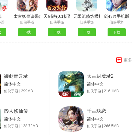
璃
太古妖皇诀果盘版
天剑诀(0.1折百万真充鬼修)
无限流修炼模拟器
剑心吟手机版
手游
仙侠手游
仙侠手游
仙侠手游
仙侠手游
载
下载
下载
下载
下载
+
更多
御剑青云录
太古封魔录2
简体中文
简体中文
仙侠手游 | 299MB
仙侠手游 | 216.1MB
懒人修仙传
千古玦恋
简体中文
简体中文
仙侠手游 | 138.72MB
仙侠手游 | 266.5MB