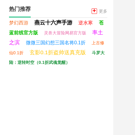
热门推荐
+
更多
燕云十六声手游
梦幻西游
逆水寒
苍
率土
蓝前线官方版
灵兽大冒险网易官方版
之滨
微微三国幻想三国名将0.1折
上古修
玄影0.1折盗帅送真充版
仙0.1折
斗罗大
陆：逆转时空（0.1折武魂觉醒）