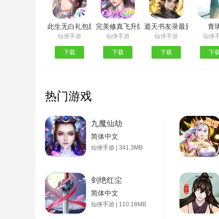
此生无白礼包版
完美修真飞升版
遮天书友录最新版
青
仙侠手游
仙侠手游
仙侠手游
仙侠
下载
下载
下载
下
热门游戏
九魔仙劫
简体中文
仙侠手游 | 341.3MB
剑绝红尘
简体中文
仙侠手游 | 110.18MB