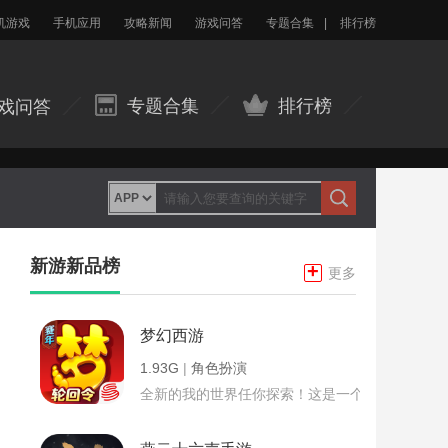
机游戏
手机应用
攻略新闻
游戏问答
专题合集
|
排行榜
专题合集
排行榜
戏问答
新游新品榜
+
更多
梦幻西游
1.93G
|
角色扮演
全新的我的世界任你探索！这是一个小提示字段。