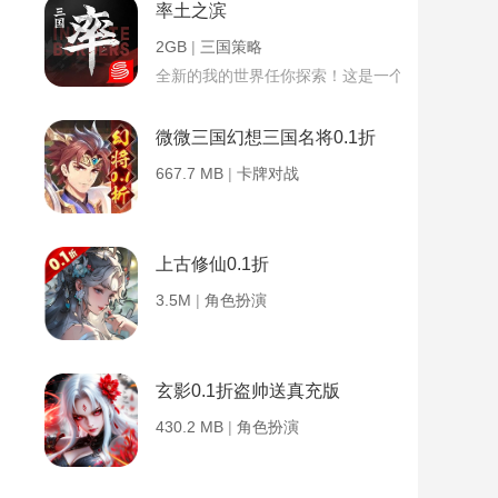
率土之滨
2GB
|
三国策略
全新的我的世界任你探索！这是一个小提示字段。
微微三国幻想三国名将0.1折
667.7 MB
|
卡牌对战
上古修仙0.1折
3.5M
|
角色扮演
玄影0.1折盗帅送真充版
430.2 MB
|
角色扮演