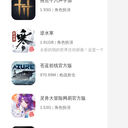
燕云十六声手游
1.93G
|
角色扮演
逆水寒
1.81GB
|
角色扮演
全新的我的世界任你探索！这是一个小提示字段。
苍蓝前线官方版
970.89M
|
枪战射击
灵兽大冒险网易官方版
1.53G
|
角色扮演