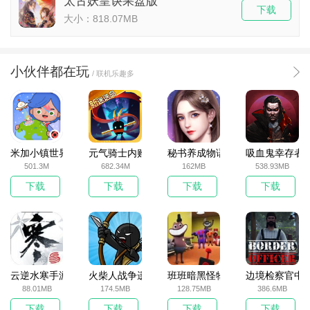
太古妖皇诀果盘版
下载
大小：818.07MB
小伙伴都在玩
/ 联机乐趣多
米加小镇世界2025官方版
元气骑士内购破解版
秘书养成物语
吸血鬼幸存者
501.3M
682.34M
162MB
538.93MB
下载
下载
下载
下载
云逆水寒手游
火柴人战争遗产无敌版
班班暗黑怪物生存挑战5
边境检察官中
88.01MB
174.5MB
128.75MB
386.6MB
下载
下载
下载
下载