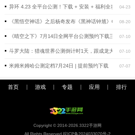
异环 4.23 全平台公测！下载 + 安装 + 福利全攻略，
04-23
《黑悟空神话》之后杨奇发布《黑神话钟馗》CG！预告
08-20
《晴空之下》7月14日全网平台公测预约下载三端同步
07-10
斗罗大陆：猎魂世界公测倒计时1天，跟成龙大哥一起
07-10
米姆米姆哈公测定档7月24日 | 提前预约下载
07-07
首页
游戏
专题
应用
排行
Copyright © 2014-2026.3322手游网
All Rights Reserved 皖ICP备2024033070号-2