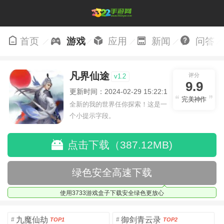
首页
游戏
应用
新闻
问答
凡界仙途
评分
v1.2
9.9
更新时间：2024-02-29 15:22:19
完美神作
全新的我的世界任你探索！这是一
个小提示字段。
点击下载（387.12MB)
绿色安全高速下载
使用3733游戏盒子下载安全绿色更放心
九魔仙劫
御剑青云录
#
#
TOP1
TOP2