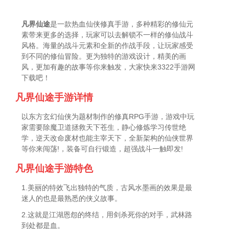
凡界仙途
是一款热血仙侠修真手游，多种精彩的修仙元
素带来更多的选择，玩家可以去解锁不一样的修仙战斗
风格。海量的战斗元素和全新的作战手段，让玩家感受
到不同的修仙冒险。更为独特的游戏设计，精美的画
风，更加有趣的故事等你来触发，大家快来3322手游网
下载吧！
凡界仙途手游详情
以东方玄幻仙侠为题材制作的修真RPG手游，游戏中玩
家需要除魔卫道拯救天下苍生，静心修炼学习传世绝
学，逆天改命废材也能主宰天下，全新架构的仙侠世界
等你来闯荡!，装备可自行锻造，超强战斗一触即发!
凡界仙途手游特色
1.美丽的特效飞出独特的气质，古风水墨画的效果是最
迷人的也是最熟悉的侠义故事。
2.这就是江湖恩怨的终结，用剑杀死你的对手，武林路
到处都是血。