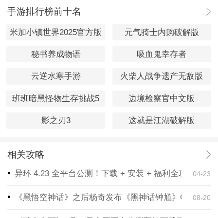
手游排行榜前十名
米加小镇世界2025官方版
元气骑士内购破解版
秘书养成物语
吸血鬼幸存者
云逆水寒手游
火柴人战争遗产无敌版
班班暗黑怪物生存挑战5
边境检察官中文版
影之刃3
这就是江湖破解版
相关攻略
异环 4.23 全平台公测！下载 + 安装 + 福利全攻略，
04-23
《黑悟空神话》之后杨奇发布《黑神话钟馗》CG！预告
08-20