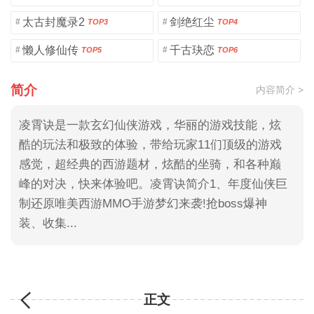
太古封魔录2
剑绝红尘
#
#
TOP3
TOP4
懒人修仙传
千古玦恋
#
#
TOP5
TOP6
简介
内容简介 >
凌霄诀是一款玄幻仙侠游戏，华丽的游戏技能，炫
酷的玩法和极致的体验，带给玩家11们顶级的游戏
感觉，超经典的西游题材，炫酷的坐骑，和各种巅
峰的对决，快来体验吧。凌霄诀简介1、年度仙侠巨
制还原唯美西游MMO手游梦幻来袭!抢boss爆神
装、收集...
正文