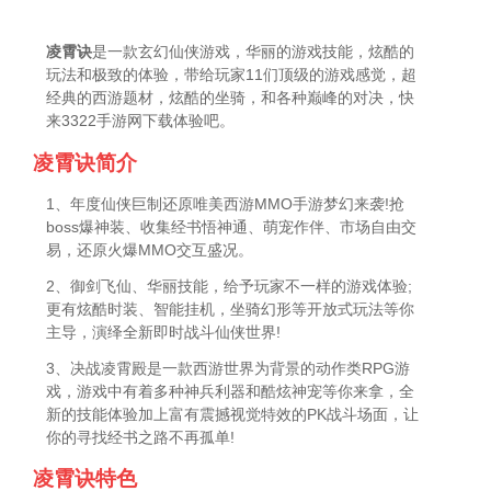
凌霄诀
是一款玄幻仙侠游戏，华丽的游戏技能，炫酷的
玩法和极致的体验，带给玩家11们顶级的游戏感觉，超
经典的西游题材，炫酷的坐骑，和各种巅峰的对决，快
来3322手游网下载体验吧。
凌霄诀简介
1、年度仙侠巨制还原唯美西游MMO手游梦幻来袭!抢
boss爆神装、收集经书悟神通、萌宠作伴、市场自由交
易，还原火爆MMO交互盛况。
2、御剑飞仙、华丽技能，给予玩家不一样的游戏体验;
更有炫酷时装、智能挂机，坐骑幻形等开放式玩法等你
主导，演绎全新即时战斗仙侠世界!
3、决战凌霄殿是一款西游世界为背景的动作类RPG游
戏，游戏中有着多种神兵利器和酷炫神宠等你来拿，全
新的技能体验加上富有震撼视觉特效的PK战斗场面，让
你的寻找经书之路不再孤单!
凌霄诀特色