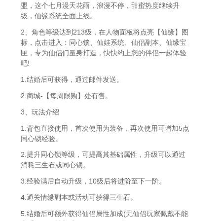
盟，这个七月漫天花雨，浪漫不停，甜蜜热度继续升
级，仙缘系统全面上线。
2、角色等级达到213级，在人物面板将点亮【仙缘】图
标，点击进入：同心锁、仙娃系统、仙侣副本、仙缘宝
匣，专为仙侣们量身打造，快快约上您的伴侣一起体验
吧!
1.结婚后可获得，通过邮件发送。
2.商城-【每周限购】处有售。
3、玩法介绍
1.背包直接使用，首次使用为装备，再次使用可增加5点
同心锁经验。
2.提升同心锁等级，可提高其基础属性，升级可以通过
消耗三生石或同心锁。
3.经验满后自动升级，10级后将进阶至下一阶。
4.通关情缘副本或活动可获得三生石。
5.结婚后可额外获得仙侣属性加成(无仙侣玩家佩戴不能