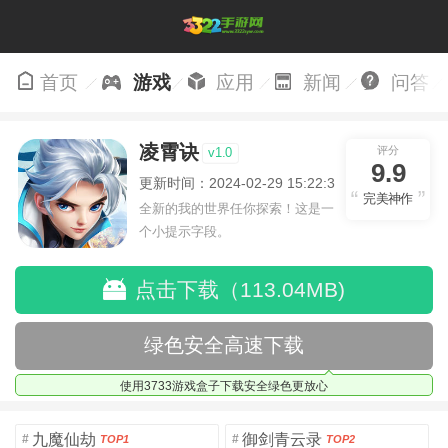
首页
游戏
应用
新闻
问答
凌霄诀
评分
v1.0
9.9
更新时间：2024-02-29 15:22:31
完美神作
全新的我的世界任你探索！这是一
个小提示字段。
点击下载（113.04MB)
绿色安全高速下载
使用3733游戏盒子下载安全绿色更放心
九魔仙劫
御剑青云录
#
#
TOP1
TOP2