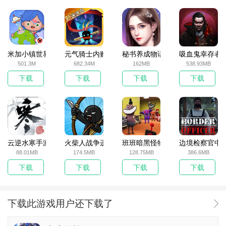
米加小镇世界2025官方版
元气骑士内购破解版
秘书养成物语
吸血鬼幸存者
501.3M
682.34M
162MB
538.93MB
下载
下载
下载
下载
云逆水寒手游
火柴人战争遗产无敌版
班班暗黑怪物生存挑战5
边境检察官中
88.01MB
174.5MB
128.75MB
386.6MB
下载
下载
下载
下载
下载此游戏用户还下载了