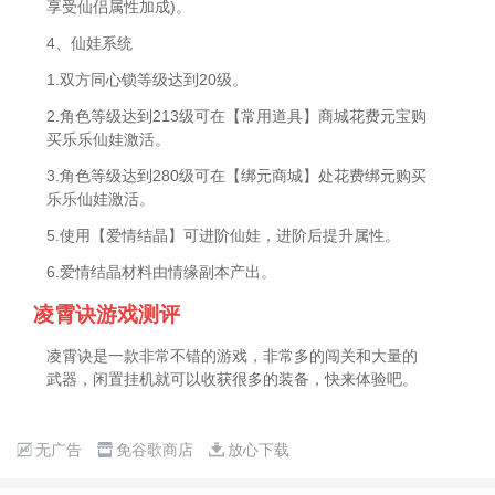
享受仙侣属性加成)。
4、仙娃系统
1.双方同心锁等级达到20级。
2.角色等级达到213级可在【常用道具】商城花费元宝购
买乐乐仙娃激活。
3.角色等级达到280级可在【绑元商城】处花费绑元购买
乐乐仙娃激活。
5.使用【爱情结晶】可进阶仙娃，进阶后提升属性。
6.爱情结晶材料由情缘副本产出。
凌霄诀游戏测评
凌霄诀是一款非常不错的游戏，非常多的闯关和大量的
武器，闲置挂机就可以收获很多的装备，快来体验吧。
无广告
免谷歌商店
放心下载